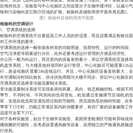
验区。然后气流再流向各种实验室。实验室属于污染区。整个实验室区域
应维持负压，实验室与中心化验区之间设置分子生物学缓冲区，以减小气
味和污染物向其它医疗区域的扩散。检验科及辅助用房平面布局见图1。
图1 检验科及辅助用房平面图
检验科的空调设计
1、空调系统的选择
检验科的空调系统不仅要提高工作人员的舒适度，而且还要满足检验仪器
对工作环境的要求。
空调系统的选择一般依据各科室的功能用途、负荷特性、运行的时间段、
空气洁净度等因素进行分区，此外还要考虑运行管理的方便及经济性。
办公区一般为8h运行，而且室内的设备发热量小，所以空调系统宜选择风
机盘管系统，与大楼其他科室同时运行管理。中心化验区可能需要12h运
行，急诊化验区需要24h连续运行。并且，中心化验区设备发热量大，全
年空调制冷时间比较长，供冷供热周期与大楼不同步。所以中心化验区的
空调系统宜选择变冷媒流量制冷系统。
变冷媒流量制冷系统可实现各房间风量、风向、状态精确控制。根据不同
季节、不同时间、不同房间的负荷变化，机组通过变频调节压缩机的负
荷，实现自低负荷至满负荷过程的节能性。而且因热泵的独特性能，在冬
季零下15℃时，仍能正常满足室内的供暖要求，有些厂家的设备极限工作
温度可达零下25℃。
对于各种实验室，如分子生物学实验室、基因突变检测区可能有异味或传
播病菌的可能性，应考虑设置通风橱等设备，采用独立的严格通风措施进
行排风。