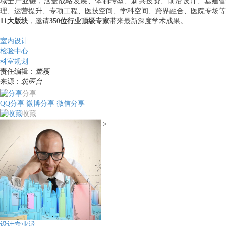
域全产业链，涵盖战略发展、体制转型、新兴投资、前沿设计、基建管
理、运营提升、专项工程、医技空间、学科空间、跨界融合、医院专场等
11大版块
，邀请
350位行业顶级专家
带来最新深度学术成果。
室内设计
检验中心
科室规划
责任编辑：
董颖
来源：
筑医台
分享
QQ分享
微博分享
微信分享
收藏
>
设计专业派