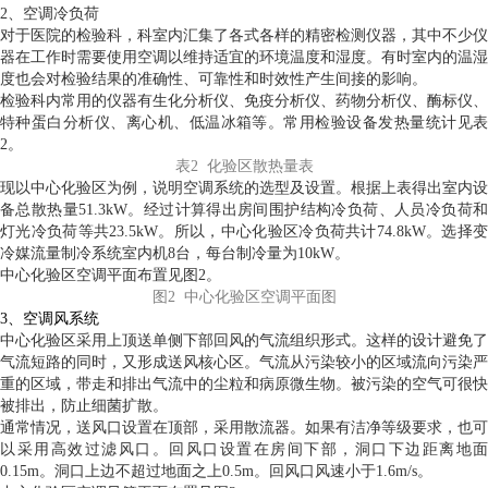
2、空调冷负荷
对于医院的检验科，科室内汇集了各式各样的精密检测仪器，其中不少仪
器在工作时需要使用空调以维持适宜的环境温度和湿度。有时室内的温湿
度也会对检验结果的准确性、可靠性和时效性产生间接的影响。
检验科内常用的仪器有生化分析仪、免疫分析仪、药物分析仪、酶标仪、
特种蛋白分析仪、离心机、低温冰箱等。常用检验设备发热量统计见表
2。
表2 化验区散热量表
现以中心化验区为例，说明空调系统的选型及设置。根据上表得出室内设
备总散热量51.3kW。经过计算得出房间围护结构冷负荷、人员冷负荷和
灯光冷负荷等共23.5kW。所以，中心化验区冷负荷共计74.8kW。选择变
冷媒流量制冷系统室内机8台，每台制冷量为10kW。
中心化验区空调平面布置见图2。
图2 中心化验区空调平面图
3、空调风系统
中心化验区采用上顶送单侧下部回风的气流组织形式。这样的设计避免了
气流短路的同时，又形成送风核心区。气流从污染较小的区域流向污染严
重的区域，带走和排出气流中的尘粒和病原微生物。被污染的空气可很快
被排出，防止细菌扩散。
通常情况，送风口设置在顶部，采用散流器。如果有洁净等级要求，也可
以采用高效过滤风口。回风口设置在房间下部，洞口下边距离地面
0.15m。洞口上边不超过地面之上0.5m。回风口风速小于1.6m/s。