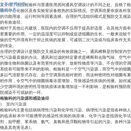
分享
微博分享
文介绍了医院检验科与普通医用房间通风空调设计的不同之处。反映了检
微信分享
验科中心化验区及各实验室设备散热的实际情况。空调系统要依据各科室
的功能用途、运行时间等因素选择。合理的气流组织模式是预防交叉感染
的有效途径。
相对于其他公共建筑，医院内的空调不仅用于提高舒适度，在其他方面有
更重要的作用。一定的温湿度可以抑制或促进细菌的生长。一般来说较干
燥的空气环境有利于抑止疾病的发展，可减弱二次污染或与临床条件无关
的传染。
合理的空调设计是预防交叉感染的有效措施之一。通风稀释是控制室内空
气污染最直接的办法。通风和过滤的特定要求是稀释和去除气味、空气中
的微生物和病菌以及有危害性的化学、放射性物质等污染。不合理的空调
系统有可能带来不利的影响。检验科是一个空气污染源，而空气中的细菌
多以气溶胶形式存在。由于空调系统相对密闭，而这种密闭性对细菌有累
积作用，令空气中的细菌病毒浓度增加，导致感染性疾病的传播。如何减
少空调环境的密闭性导致病原体浓集增加这一不利影响，是检验科预防医
院感染不可或缺的一环。
检验科的污染源和感染途径
1、室内污染源
检验科内主要包括病病理性污染和化学性污染。病理性污染是指各种病人
的临床标本中可能携带的感染性疾病的病原体。化学污染是指因化学试
剂，如甲醛、苯系物、氨气、臭氧和悬浮颗粒物等引起的污染。各种污染
物及其危害见表1。