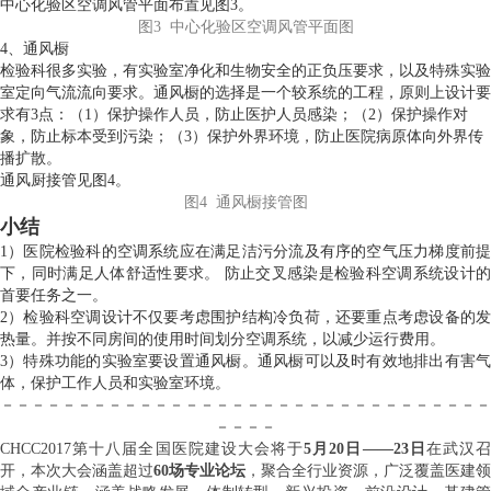
中心化验区空调风管平面布置见图3。
图3 中心化验区空调风管
平面图
4、通风橱
检验科很多实验，有实验室净化和生物安全的正负压要求，以及特殊实验
室定向气流流向要求。通风橱的选择是一个较系统的工程，原则上设计要
求有3点：（1）保护操作人员，防止医护人员感染；（2）保护操作对
象，防止标本受到污染；（3）保护外界环境，防止医院病原体向外界传
播扩散。
通风厨接管见图4。
图4 通风橱接管图
小结
1）医院检验科的空调系统应在满足洁污分流及有序的空气压力梯度前提
下，同时满足人体舒适性要求。 防止交叉感染是检验科空调系统设计的
首要任务之一。
2）检验科空调设计不仅要考虑围护结构冷负荷，还要重点考虑设备的发
热量。并按不同房间的使用时间划分空调系统，以减少运行费用。
3）特殊功能的实验室要设置通风橱。通风橱可以及时有效地排出有害气
体，保护工作人员和实验室环境。
－－－－－－－－－－－－－－－－－－－－－－－－－－－－－－－－
－－－－
CHCC2017第十八届全国医院建设大会将于
5月20日——23日
在武汉召
开，本次大会涵盖超过
60场专业论坛
，聚合全行业资源，广泛覆盖医建领