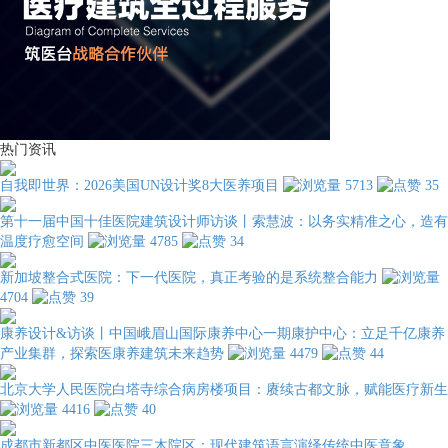
热门资讯
自我即世界：2026美国UN设计奖8大医养项目
5713
35
第十一届中国十佳医院建筑设计师访谈丨索慧波：以务实精准之心，造有
温度疗愈空间
4785
34
新加坡整合式医院：下一代医院，真正考验的是系统整合能力
4704
39
康养设计&访谈丨中国峨眉山国际康养中心一期康护中心：立足千亿康养
产业集群，探索医康养建筑未来趋势
4479
44
北京大学人民医院白塔寺综合病房楼项目：赓续古都文脉，赋能医疗新生
4416
40
成都市新都区中医医院三木院区：现代建筑语言演绎传统中医意象