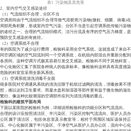
表1 污染物及其危害
2、室内空气交叉感染途径
（1）气流组织不合理，分区不当
空调房间由于气流组织不合理导致气溶胶类污染物(微粒、细菌、病毒)在
局部死角积聚，形成室内空气污染。分区不当是引起空调系统传输污染物
的途径之一。合理的气流组织模式、洁污分流及有序的空气压力梯度，是
预防交叉感染的有效径。
（2）空调系统不合理
有的医院为了减少运行费用，检验科采用全空气系统。这就造成了来自不
同空调区域的空气回流到同一个空调系统，在机组内部混合并重新分配到
各房间。这种空调方式极其容易引发交叉感染。检验科不同于其他科室，
中心化验区汇集了医院各种病人的临床标本。像检验科这样具有高度感染
危险的科室宜采用全新风系统。
（3）空调系统清洗消毒不全面
很多医院对空调通风系统的清洗仅限于机组过滤网的清洗，消毒效果不理
想，难以达到卫生要求。而凝水盘和加湿器等部件更有益于微生物的滋生
繁衍。像这种比较潮湿的空调部件应列为清洗消毒的重点。
检验科的建筑平面布局
下面以某医院的检验科为例，详细说明检验科的功能分区和气流流向。
合理的设计应按照清洁区、半污染区、污染区控制气流流向。医护人员办
公区属于清洁区，包括休息室及示教室等，相对于周围区域应该保持正
压。中心化验区属于半污染区。干净空气从医护人员办公区，流向中心化