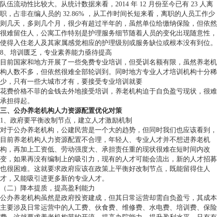
队伍流动性比较大。从统计数据来看，2014 年 12 月份至今已有 23 人离
职，占非在编人员的 32.86% ，从工作时间长短来看，离职的人员工作少
则几天，多则几个月，很少有超过半年的，虽然单位给缴纳保险，但依然
很难留住人，公寓工作特别是护理服务细节随着人员的变化出现随意性，
使得入住老人及其家属感觉相应的护理级别或服务缺位或根本没有到位。
8、培训匮乏，专业素养能力亟待提高
目前国家和地方开展了一些免费专业培训，但受训名额有限，虽然养老机
构人数不多，但依然很难全部轮训到。同时地方专业人才培训机构十分稀
少，只有一些大城市才有，要接受专业培训就要
花费价格不菲的金钱去外地接受培训，养老机构迫于自负盈亏现状，很难
承担得起。
三、公办养老机构人力资源配置优化对策
1、政府要平衡改制节点，建立人才激励机制
对于公办养老机构，公建民营是一个大的趋势，但同时我们也应该看到，
目前养老机构人力资源配置不合理，年轻人、专业人才并不想进养老机
构，再加上工资低、劳动强度大、承担责任重的现状很难在短时间内改
变，如果再没有编制上的吸引力，现有的人才可能会流出，新的人才招募
也很困难。这就要求政府应该在政策上平衡好改制节点，既能留得住人
才，又能吸引进更多新的专业人才。
（二）降本提质，提高盈利能力
公办养老机构虽然是政府投资建成，但其日常运营却需自负盈亏，其成本
主要涉及日常运营中的人工费、伙食费、维修费、水电费、培训费、保险