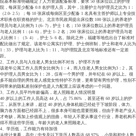
院基本标准明确规定了人力资源配备标准，要求 50 张床位以上的护理
院，每床至少配备 0.8 名护理人员，其中，注册护士与护理员之比为 1：
（2.0- 2.5）；每 10 张床或每病区至少配备 1 名具有主答护师以上专业技
术职务在职资格的护士。北京市民政局提出床位数 100 张以上的养老护
理员与老人比例为 1:(6- 7)，护士 1 名；150 张床位数以上的养老护理员
与老人比例 1：(4- 6)，护士 1- 2 名；200 张床位以上的养老护理员与老
人比例 1：（3- 4），护士 5- 6 名。除此之外，福建等地也出台了标准对
配比做出了规定。该老年公寓实行护理、护士倒班制，护士和老年人比为
1：33，护理与老人比为 1：11，与护理院及北京等地标准还有一定差
距。
2、工作人员与入住老人男女比例不对当，护理不方便
该老年公寓工作人员男女比例为 1：4，而入住老人男女比例为3：2，其
中护理人员男女比为 1：28，仅有一个男护理，并年纪在 60 岁以上。很
多不能自理的男性老人感觉女性特护不方便，更希望有男性护理，性别不
同带来的隐私差别保护也是人力配置上应该考虑的一个问题。
3、工作人员平均年龄偏高，老人照顾老人情况明显
40 岁以上的工作人员高达 44 人，占 75.86% ，甚至还有 60 岁以上的护
工，从医学上来讲，超过 40 岁的人身体机能已经处于下坡阶段，体力、
脑力各方面都已经跟不上，很多本身可能也需要照顾，但由于养老产业人
才奇缺，再加上价值观上的扭曲，年轻人不爱从事这个行业，养老机构不
得不用这些学历低，年龄大的老人来照顾老人。
4、学历低，工作能力有待加强
从统计来看，高中 / 中专及以下学历人数高达 68.97% ，小学和初中人数