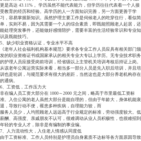
更是高达 43.11% 。学历虽然不能代表能力，但学历往往代表着一个人接
受教育的经历和经验。高学历的人一方面知识完善，另一方面更善于学
习，容易掌握新知识。虽然护理主要工作是伺候老人的吃穿住行，看似简
单，实则不易，因为其需要一个人的综合素质，即既能照顾老人起居，还
能处理突发事件，还能做好感情陪护，需要丰富的生活经验常识和专业知
识及既能技巧。
5、缺少职业资格认证，专业水平不高
《老年人社会福利机构基本规范》要求各专业工作人员应具有相关部门颁
发的职业资格证书或国家承认的相关专业大专以上学历。无专业技术职务
的护理人员应接受岗前培训，经省级以上主管机关培训考核后持证上岗。
从该老年公寓运营实际来看，相当多一部分人员是先入职后培训，并且培
训也是轮训，与规范要求有很大的差距，当然这也是大部分养老机构存在
的通病。
6、工资低，工作压力大
非在编人员工资大部分在 1000～2000 元之间，略高于市里最低工资标
准。入住公寓的老人虽然大部分是能自理的，但由于年龄大，身体机能衰
退，导致行动不便，罹患多种疾病，自理能力较，而
服务人员少，人均照顾老人远远高于行业规定的标准，劳动强度较大。低
薪酬、高强度、亲戚朋友不认可，很难调动从业人员积极性，也很难招到
年轻的专业人才，除非是有编制的事业编。
7、人力流动性大，入住老人情感认同度低
由于工资标准、工作人员特别是护理员自身素质不达标等各方面原因导致