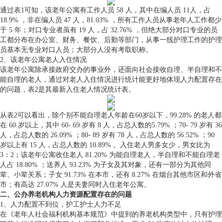
通过表1可知，该老年公寓有工作人员 58 人，其中在编人员 11人，占
18.9% ，非在编人员 47 人，81.03% ，所有工作人员从事老年人工作都少
于 5 年；对口专业者虽有 19 人，占 32.76% ，但绝大部分对口专业的员
工都分布在办公室、财务、餐饮、后勤等部门，从事一线护理工作的护理
员基本无专业对口人员；大部分人没有考取职称。
2、该老年公寓老人入住情况
该老年公寓除承接政府交办的事业外，还面向社会接收自理、半自理和不
能自理的老人，通过对老人入住情况进行统计能更好地体现人力配置存在
的问题，表2是其最新入住老人情况统计表。
从表2可以看出，除个别不能自理老人年龄在60岁以下，99.28% 的老人都
在 60 岁以上，其中 60- 69 岁有 8 人，占总人数的5.79% ；70- 79 岁有 36
人，占总人数的 26.09% ；80- 89 岁有 78 人，占总人数的 56.52% ；90
岁以上有 15 人，占总人数的 10.89% 。入住老人男多女少，男女比为
3：2；该老年公寓收住老人 81.20% 为能自理老人，半自理和不能自理老
人占 18.80% ；送养人 93.23% 为子女及其对象，还有一部分为其他同
辈、小辈关系；子女 91.73% 在本市，还有 8.27% 在烟台其他市区和外省
市；有高达 27.07% 人是夫妻同时入住老年公寓。
二、公办养老机构人力资源配置存在的问题
1、人力配置不到位，护工护士人力不足
在《老年人社会福利机构基本规范》中提到的养老机构类型中，只有护理