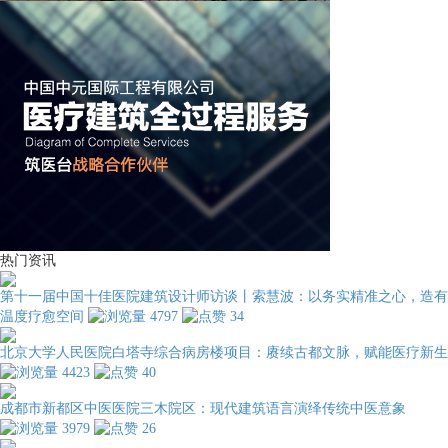
热门资讯
第十一届中国十佳医院建筑设计师访谈丨索慧波：以务实精准之心，造有
温度疗愈空间
4797
34
北京大学人民医院白塔寺综合病房楼项目：赓续古都文脉，赋能医疗新生
4423
40
成都市新都区中医医院三木院区：现代建筑语言演绎传统中医意象
3979
26