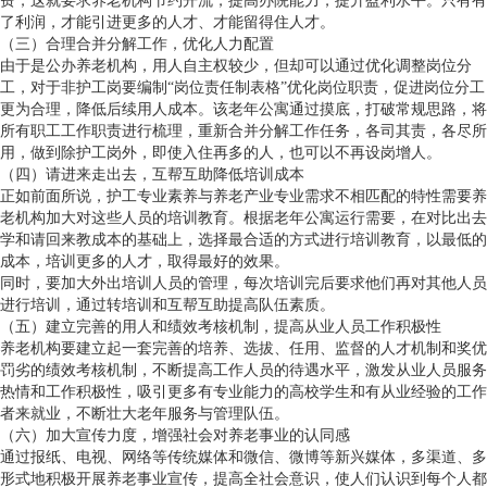
费，这就要求养老机构节约开流，提高办院能力，提升盈利水平。只有有
了利润，才能引进更多的人才、才能留得住人才。
（三）合理合并分解工作，优化人力配置
由于是公办养老机构，用人自主权较少，但却可以通过优化调整岗位分
工，对于非护工岗要编制“岗位责任制表格”优化岗位职责，促进岗位分工
更为合理，降低后续用人成本。该老年公寓通过摸底，打破常规思路，将
所有职工工作职责进行梳理，重新合并分解工作任务，各司其责，各尽所
用，做到除护工岗外，即使入住再多的人，也可以不再设岗增人。
（四）请进来走出去，互帮互助降低培训成本
正如前面所说，护工专业素养与养老产业专业需求不相匹配的特性需要养
老机构加大对这些人员的培训教育。根据老年公寓运行需要，在对比出去
学和请回来教成本的基础上，选择最合适的方式进行培训教育，以最低的
成本，培训更多的人才，取得最好的效果。
同时，要加大外出培训人员的管理，每次培训完后要求他们再对其他人员
进行培训，通过转培训和互帮互助提高队伍素质。
（五）建立完善的用人和绩效考核机制，提高从业人员工作积极性
养老机构要建立起一套完善的培养、选拔、任用、监督的人才机制和奖优
罚劣的绩效考核机制，不断提高工作人员的待遇水平，激发从业人员服务
热情和工作积极性，吸引更多有专业能力的高校学生和有从业经验的工作
者来就业，不断壮大老年服务与管理队伍。
（六）加大宣传力度，增强社会对养老事业的认同感
通过报纸、电视、网络等传统媒体和微信、微博等新兴媒体，多渠道、多
形式地积极开展养老事业宣传，提高全社会意识，使人们认识到每个人都