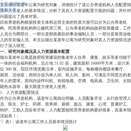
分享
微博分享
文以烟台某老年公寓为研究对象，详细统计了该公办养老机构人员配置情
微信分享
况和入住老人的基本情况，分析了其在人力资源配置方面的问题，并针对
问题提出了具体对策。
目前养老机构根据投资主体和运营主体的性质大致可以分为公办养老机
构、民营养老机构和公建民营三类。公办养老机构由政府投资建成，工作
人员分为两部分，一部分是财政拨款的事业编制人员，一部分是靠营业收
入的非在编人员。本文以烟台某老年公寓为研究对象对其人力资源情况进
行了深入研究。
一、研究对象概况及人力资源基本配置
烟台某老年公寓是政府投资建设的集老年人住养、康复、娱乐等多功能于
一体的社会福利机构，总占地 51.02 亩，建筑面积 16000平方米，设计床
位 300 张。院区环境优雅洁净，室内设施齐全。每栋楼内都设有餐厅、
厨房、活动室，房间分设为单人间、双人间、套间，可满足不同层次的老
年人的需求。房间内设呼叫机、有线电视、空调、电风扇、卫生间、太阳
能热水器等，最大限度方便老人使用。
1、人力资源配置情况
作为公办养老机构，该老年公寓岗位明确，人员配备齐全，从行政管理人
员、医生、护士、药师、营养师、厨师、面点、康复、心理、普通护工、
特护、工勤人员应有尽有，人力配置较民营养老机构要好很多，其基本情
况如表 1：
▽ 表1：该老年公寓工作人员基本情况统计