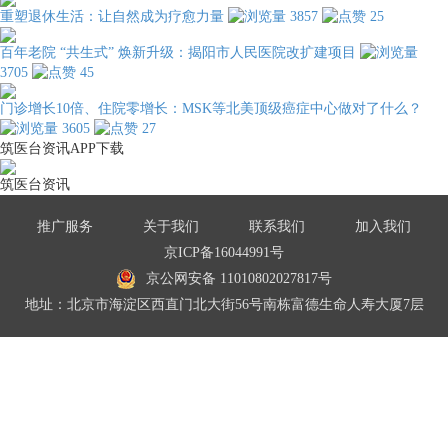
重塑退休生活：让自然成为疗愈力量
3857
25
百年老院 “共生式” 焕新升级：揭阳市人民医院改扩建项目
3705
45
门诊增长10倍、住院零增长：MSK等北美顶级癌症中心做对了什么？
3605
27
筑医台资讯APP下载
筑医台资讯
推广服务
关于我们
联系我们
加入我们
京ICP备16044991号
京公网安备 11010802027817号
地址：北京市海淀区西直门北大街56号南栋富德生命人寿大厦7层