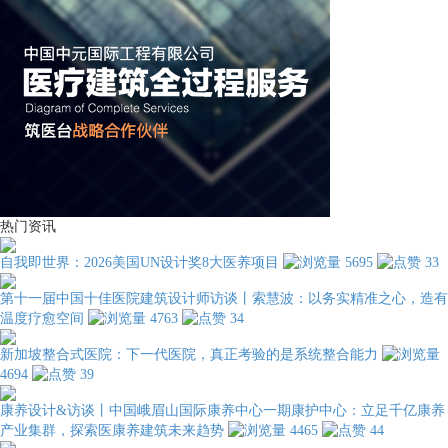
热门资讯
自我即世界：2026美国UN设计奖8大医养项目
5695
33
第十一届中国十佳医院建筑设计师访谈丨索慧波：以务实精准之心，造有
温度疗愈空间
4763
34
新加坡整合式医院：下一代医院，真正考验的是系统整合能力
4694
39
康养设计&访谈丨中国峨眉山国际康养中心一期康护中心：立足千亿康养
产业集群，探索医康养建筑未来趋势
4465
44