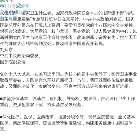
QQ
分享
中
分享
微博分享
央组织部、国家卫生计生委、国家行政学院联合举办的省部级干部“推动
微信分享
卫生与健康发展”专题研讨班14日在京举行。中共中央政治局委员、国务
院副总理刘延东在开班式上强调，要学习贯彻党的十八届六中全会精神，
增强政治意识、大局意识、核心意识、看齐意识，以人民健康为中心，以
新时期党的卫生与健康工作方针为指引，改革创新，奋发有为，把全国卫
生与健康大会精神落到实处，推动健康中国建设开新局。
刘延东
中共中央政治局委员、
国务院副总理
党的十八大以来，在以习近平同志为核心的党中央领导下，医疗卫生事业
取得新突破，人民健康水平获得新提升。当前，我国既面临传统健康挑
战，又面临老龄化、疾病谱变化、不良生活方式等带来的健康新难题。
■要坚持保基本、强基层、建机制、补短板、兜底线，推动医疗卫生工作
重心、资源配置双下沉，夯实基层发展根基。
■深化医疗、医保、医药改革，推进分级诊疗、现代医院管理、全民基本
医保、药品供应保障、综合监管等制度建设，构建服务健康中国制度体
系。