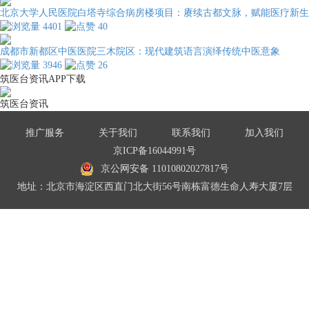
北京大学人民医院白塔寺综合病房楼项目：赓续古都文脉，赋能医疗新生
4401
40
成都市新都区中医医院三木院区：现代建筑语言演绎传统中医意象
3946
26
筑医台资讯APP下载
筑医台资讯
推广服务
关于我们
联系我们
加入我们
京ICP备16044991号
京公网安备 11010802027817号
地址：北京市海淀区西直门北大街56号南栋富德生命人寿大厦7层