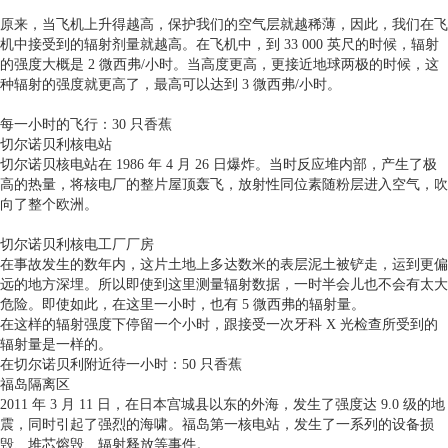
原来，当飞机上升得越高，保护我们的空气层就越稀薄，因此，我们在飞
机中接受到的辐射剂量就越高。在飞机中，到 33 000 英尺的时候，辐射
的强度大概是 2 微西弗/小时。当高度更高，更接近地球两极的时候，这
种辐射的强度就更高了，最高可以达到 3 微西弗/小时。
每一小时的飞行：30 只香蕉
切尔诺贝利核电站
切尔诺贝核电站在 1986 年 4 月 26 日爆炸。当时反应堆内部，产生了极
高的热量，将核电厂的整片屋顶轰飞，放射性同位素随粉层进入空气，吹
向了整个欧洲。
切尔诺贝利核电工厂厂房
在事故发生的数年内，这片土地上多达数米的表层泥土被铲走，运到更偏
远的地方深埋。所以即使到这里测量辐射数据，一时半会儿也不会有太大
危险。即使如此，在这里一小时，也有 5 微西弗的辐射量。
在这样的辐射强度下停留一个小时，跟接受一次牙科 X 光检查所受到的
辐射量是一样的。
在切尔诺贝利附近待一小时：50 只香蕉
福岛隔离区
2011 年 3 月 11 日，在日本宫城县以东的外海，发生了强度达 9.0 级的地
震，同时引起了强烈的海啸。福岛第一核电站，发生了一系列的设备损
毁、堆芯熔毁、辐射释放等事件。