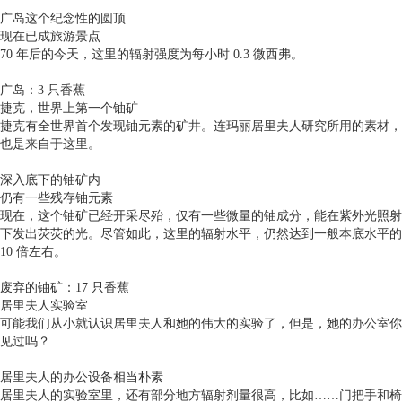
广岛这个纪念性的圆顶
现在已成旅游景点
70 年后的今天，这里的辐射强度为每小时 0.3 微西弗。
广岛：3 只香蕉
捷克，世界上第一个铀矿
捷克有全世界首个发现铀元素的矿井。连玛丽居里夫人研究所用的素材，
也是来自于这里。
深入底下的铀矿内
仍有一些残存铀元素
现在，这个铀矿已经开采尽殆，仅有一些微量的铀成分，能在紫外光照射
下发出荧荧的光。尽管如此，这里的辐射水平，仍然达到一般本底水平的
10 倍左右。
废弃的铀矿：17 只香蕉
居里夫人实验室
可能我们从小就认识居里夫人和她的伟大的实验了，但是，她的办公室你
见过吗？
居里夫人的办公设备相当朴素
居里夫人的实验室里，还有部分地方辐射剂量很高，比如……门把手和椅