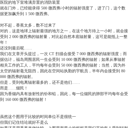
医院的地下室堆满弃置的消防装置
就在门外，已经能录得 500 微西弗/小时的辐射强度了，进了门，这个数
据更加飙升到 1 500 微西弗。
对不起，香蕉太多，数不过来了
对的，这是地球上辐射最强的地方之一，在这个地方待上一小时，就会接
受到 2 000 微西弗的辐射量，对比起自然本底辐射量，这可是能抵上一整
年！
还没到最后呢……
我们在文章开头提过，一次 CT 扫描会接受 7 000 微西弗的辐射强度；而
据估计，福岛周围居民一生会受到 10 000 微西弗的辐射；如果从事辐射
相关工作的工人，平均每年会受到 50 000 微西弗的辐射；当然，因为外
太空的辐射毫无阻挡，因此在空间站执勤的宇航员，半年内会接受到 80
000 微西弗的辐射。
但是，受到电离辐射最多的，还不是他们……
而是……烟民！
因为香烟内具有放射性的钋和铅，因此，每一位烟民的肺部平均每年会受
到 160 000 微西弗的辐射！
虽然这个图用于比较的时间单位不是很统一
但我们记住结论就好不是么