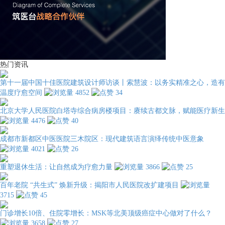
热门资讯
第十一届中国十佳医院建筑设计师访谈丨索慧波：以务实精准之心，造有
温度疗愈空间
4852
34
北京大学人民医院白塔寺综合病房楼项目：赓续古都文脉，赋能医疗新生
4476
40
成都市新都区中医医院三木院区：现代建筑语言演绎传统中医意象
4021
26
重塑退休生活：让自然成为疗愈力量
3866
25
百年老院 “共生式” 焕新升级：揭阳市人民医院改扩建项目
3715
45
门诊增长10倍、住院零增长：MSK等北美顶级癌症中心做对了什么？
3658
27