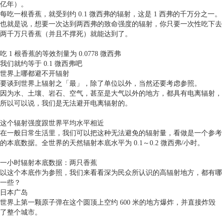
亿年）。
每吃一根香蕉，就受到约 0.1 微西弗的辐射，这是 1 西弗的千万分之一。
也就是说，想要一次达到两西弗的致命强度的辐射，你只要一次性吃下去
两千万只香蕉（并且不撑死）就能达到了。
吃 1 根香蕉的等效剂量为 0.0778 微西弗
我们就约等于 0.1 微西弗吧
世界上哪都避不开辐射
要谈到世界上辐射之「最」，除了单位以外，当然还要考虑参照。
因为水、土壤、岩石、空气，甚至是大气以外的地方，都具有电离辐射，
所以可以说，我们是无法避开电离辐射的。
这个辐射强度跟世界平均水平相近
在一般日常生活里，我们可以把这种无法避免的辐射量，看做是一个参考
的本底数据。全世界的天然辐射本底水平为 0.1～0.2 微西弗/小时。
一小时辐射本底数据：两只香蕉
以这个本底作为参照，我们来看看深为民众所认识的高辐射地方，都有哪
一些？
日本广岛
世界上第一颗原子弹在这个圆顶上空约 600 米的地方爆炸，并直接炸毁
了整个城市。