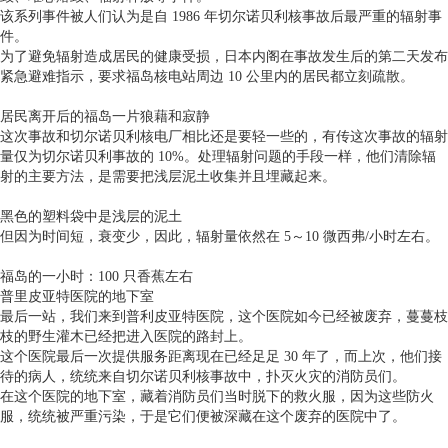
该系列事件被人们认为是自 1986 年切尔诺贝利核事故后最严重的辐射事
件。
为了避免辐射造成居民的健康受损，日本内阁在事故发生后的第二天发布
紧急避难指示，要求福岛核电站周边 10 公里内的居民都立刻疏散。
居民离开后的福岛一片狼藉和寂静
这次事故和切尔诺贝利核电厂相比还是要轻一些的，有传这次事故的辐射
量仅为切尔诺贝利事故的 10%。处理辐射问题的手段一样，他们清除辐
射的主要方法，是需要把浅层泥土收集并且埋藏起来。
黑色的塑料袋中是浅层的泥土
但因为时间短，衰变少，因此，辐射量依然在 5～10 微西弗/小时左右。
福岛的一小时：100 只香蕉左右
普里皮亚特医院的地下室
最后一站，我们来到普利皮亚特医院，这个医院如今已经被废弃，蔓蔓枝
枝的野生灌木已经把进入医院的路封上。
这个医院最后一次提供服务距离现在已经足足 30 年了，而上次，他们接
待的病人，统统来自切尔诺贝利核事故中，扑灭火灾的消防员们。
在这个医院的地下室，藏着消防员们当时脱下的救火服，因为这些防火
服，统统被严重污染，于是它们便被深藏在这个废弃的医院中了。