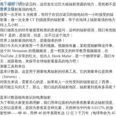
分享
微博分享
岛，福岛，切尔诺贝利，这些发生过巨大核辐射泄露的地方，竟然都不是
微信分享
世界上辐射最强的地方。
接受一次牙科 X 光检查，等同于在切尔诺贝利核电站待一小时接受的辐
射量；做一次全身 CT 扫描接受的辐射量，等于在地球上辐射最强的地方
待上几小时……
我们做医生的经常被接受检查的患者提问，这样的辐射很强，我们有危险
吗？ 是的，是挺强，但是，比不过这个地方：
世界上辐射最强的地方，是吸烟者的肺！
我们今天向大家推荐一个系列视频。视频很有趣，某程度能解释这件事。
这个叫 Veritasium 的视频频道，是一档英文的科学教育视频频道，在
YouTube 上非常的红火。创办人 Derek Muller，是一个物理学家，我们今
天，就跟着他，来探寻全球辐射量最高的地方吧！
测量工具和单位
盖革计数器。这是用于测量电离辐射的经典工具。它的测量单位是西弗
（Sieverts）。
对医生来说，需要关心的是，如果有人一次性受到的辐射超过 2 西弗，
就可能立马归天了。那么，我们说的高辐射地区，辐射量到底有多高呢？
盖革计数器能有效识别电离辐射
为了帮助大家更容易理解，我们用单位面积内的香蕉数量表达辐射强度。
之所以选香蕉，是因为香蕉富含钾元素，天然钾当中约有 0.0117% 的放
射性钾——钾 40，而钾 40 的半衰期长达 12 亿 5 千万年（地球寿命为 45