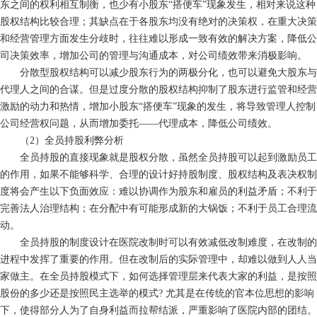
东之间的权利相互制衡，也少有小股东“搭便车”现象发生，相对来说这种
股权结构比较合理；其缺点在于各股东均没有绝对的决策权，在重大决策
和经营管理方面发生分歧时，往往难以形成一致有效的解决方案，降低公
司决策效率，增加公司的管理与沟通成本，对公司绩效带来消极影响。
分散型股权结构可以减少股东行为的两极分化，也可以避免大股东与
代理人之间的合谋。但是过度分散的股权结构抑制了股东进行监管和经营
激励的动力和热情，增加小股东“搭便车”现象的发生，将导致管理人控制
公司经营权问题，从而增加委托——代理成本，降低公司绩效。
（2）全员持股利弊分析
全员持股的直接现象就是股权分散，虽然全员持股可以起到激励员工
的作用，如果不能够科学、合理的设计好持股制度、股权结构及表决权制
度将会产生以下负面效应：难以协调作为股东和雇员的利益矛盾；不利于
完善法人治理结构；在分配中有可能形成新的大锅饭；不利于员工合理流
动。
全员持股的制度设计在医院改制时可以有效减低改制难度，在改制的
进程中发挥了重要的作用。但在改制后的实际管理中，却难以做到人人当
家做主。在全员持股模式下，如何选择管理层来代表大家的利益，是按照
股份的多少还是按照民主选举的模式? 尤其是在传统的官本位思想的影响
下，使得部分人为了自身利益而拉帮结派，严重影响了医院内部的团结。