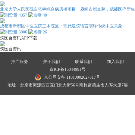
北京大学人民医院白塔寺综合病房楼项目：赓续古都文脉，赋能医疗新生
4357
40
成都市新都区中医医院三木院区：现代建筑语言演绎传统中医意象
3906
26
筑医台资讯APP下载
筑医台资讯
推广服务
关于我们
联系我们
加入我们
京ICP备16044991号
京公网安备 11010802027817号
地址：北京市海淀区西直门北大街56号南栋富德生命人寿大厦7层