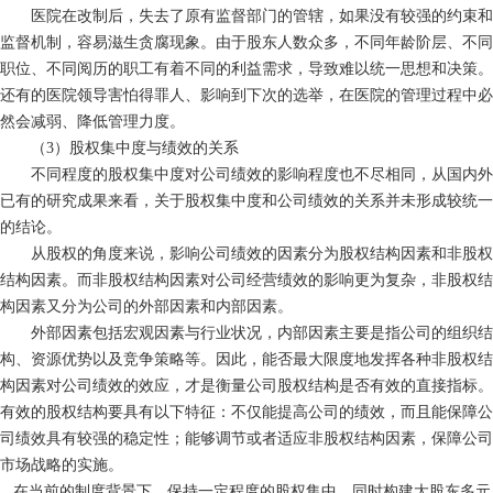
医院在改制后，失去了原有监督部门的管辖，如果没有较强的约束和
监督机制，容易滋生贪腐现象。由于股东人数众多，不同年龄阶层、不同
职位、不同阅历的职工有着不同的利益需求，导致难以统一思想和决策。
还有的医院领导害怕得罪人、影响到下次的选举，在医院的管理过程中必
然会减弱、降低管理力度。
（3）股权集中度与绩效的关系
不同程度的股权集中度对公司绩效的影响程度也不尽相同，从国内外
已有的研究成果来看，关于股权集中度和公司绩效的关系并未形成较统一
的结论。
从股权的角度来说，影响公司绩效的因素分为股权结构因素和非股权
结构因素。而非股权结构因素对公司经营绩效的影响更为复杂，非股权结
构因素又分为公司的外部因素和内部因素。
外部因素包括宏观因素与行业状况，内部因素主要是指公司的组织结
构、资源优势以及竞争策略等。因此，能否最大限度地发挥各种非股权结
构因素对公司绩效的效应，才是衡量公司股权结构是否有效的直接指标。
有效的股权结构要具有以下特征：不仅能提高公司的绩效，而且能保障公
司绩效具有较强的稳定性；能够调节或者适应非股权结构因素，保障公司
市场战略的实施。
在当前的制度背景下，保持一定程度的股权集中，同时构建大股东多元