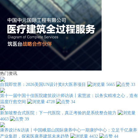
热门资讯
自我即世界：2026美国UN设计奖8大医养项目
5665
33
第十一届中国十佳医院建筑设计师访谈丨索慧波：以务实精准之心，造有
温度疗愈空间
4728
34
新加坡整合式医院：下一代医院，真正考验的是系统整合能力
4663
39
康养设计&访谈丨中国峨眉山国际康养中心一期康护中心：立足千亿康养
产业集群，探索医康养建筑未来趋势
4432
44