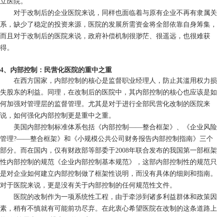
立医院。
对于改制后的企业医院来说，同样也面临着与原有企业不再有隶属关
系，缺少了稳定的投资来源，医院的发展所需资金将全部依靠自身筹集，
而且对于改制后的医院来说，政府补偿机制很渺茫、很遥远，也很难获
得。
4、内部控制：民营化医院的重中之重
在西方国家，内部控制的核心是监督职业经理人，防止其滥用权力损
失股东的利益。同理，在改制后的医院中，其内部控制的核心也应该是如
何加强对管理层的监督管理。尤其是对于进行全部民营化改制的医院来
说，如何强化内部控制更是重中之重。
美国内部控制标准体系包括《内部控制——整合框架》、《企业风险
管理?——整合框架》和《小规模公共公司财务报告内部控制指南》三个
部分。而在国内，仅有财政部等部委于2008年联合发布的我国第一部框架
性内部控制的规范《企业内部控制基本规范》，这部内部控制性的规范只
是对企业如何建立内部控制做了框架性说明，而没有具体的细则和指南。
对于医院来说，更是没有关于内部控制的任何规范性文件。
医院的改制作为一项系统性工程，由于牵涉到诸多利益群体和政策因
素，稍有不慎就有可能前功尽弃。在此衷心希望医院在改制的这条道路上