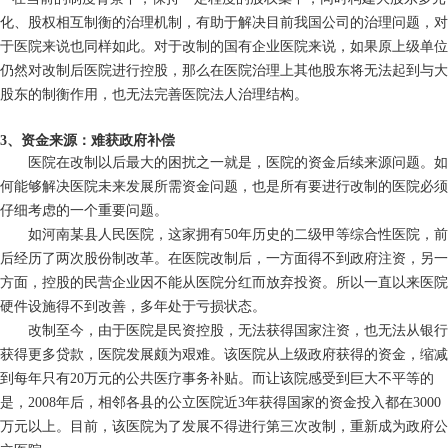
化、股权相互制衡的治理机制，有助于解决目前我国公司的治理问题，对
于医院来说也同样如此。对于改制的国有企业医院来说，如果原上级单位
仍然对改制后医院进行控股，那么在医院治理上其他股东将无法起到与大
股东的制衡作用，也无法完善医院法人治理结构。
3、资金来源：难获政府补偿
医院在改制以后最大的困扰之一就是，医院的资金后续来源问题。如
何能够解决医院未来发展所需资金问题，也是所有要进行改制的医院必须
仔细考虑的一个重要问题。
如河南某县人民医院，这家拥有50年历史的二级甲等综合性医院，前
后经历了两次股份制改革。在医院改制后，一方面得不到政府注资，另一
方面，控股的民营企业因不能从医院分红而放弃投资。所以一直以来医院
硬件设施得不到改善，多年处于亏损状态。
改制至今，由于医院是民资控股，无法获得国家注资，也无法从银行
获得更多贷款，医院发展颇为艰难。该医院从上级政府获得的资金，缩减
到每年只有20万元的公共医疗事务补贴。而让该院感受到巨大不平等的
是，2008年后，相邻各县的公立医院近3年获得国家的资金投入都在3000
万元以上。目前，该医院为了发展不得进行第三次改制，重新成为政府公