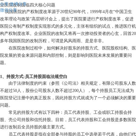
分享
微博分享
业医院改制面临四大核心问题
微信分享
我国医院的产权制度改革源于20世纪90年代，1999年4月在“中国卫生
改革理论与政策”高层研讨会上，提出了医院要进行产权制度改革，促进
医院公有制产权制度实现形式的多元化，主张有组织的试点，推进医疗机
构产权制度改革。企业医院的改制又将再一次撩动投资者的心玄，回首20
多年我国医院的改制历程，可谓是风风雨雨、是是非非。
在医院改制过程中，如何解决好股东的持股方式、医院股权结构、医
院发展的资金来源问题和内部控制，则是影响到医院未来发展的重要问
题。
1、持股方式:员工持股面临法规空白
由于法律制度的约束（参照《公司法》相关规定，有限公司股东人数
不超过50人，股份公司股东人数不超过200人），每个持股员工无法成为
医院登记注册中的真正股东，因此持股方式就成为了一个必须解决的重要
问题。
常见的持股方式有以下四种：员工代表持股、工会或职工持股会持
股、壳公司持股和信托持股。目前，员工代表持股和工会持股是多数医院
进行改制后全员持股的最主要方式。
员工代表持股是指在全部参与持股的员工中选举若干代表，由他们代