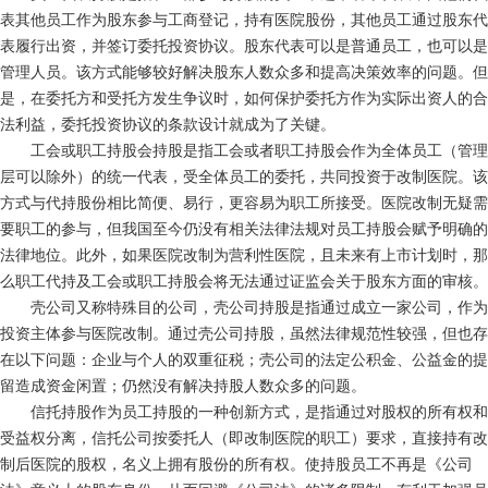
表其他员工作为股东参与工商登记，持有医院股份，其他员工通过股东代
表履行出资，并签订委托投资协议。股东代表可以是普通员工，也可以是
管理人员。该方式能够较好解决股东人数众多和提高决策效率的问题。但
是，在委托方和受托方发生争议时，如何保护委托方作为实际出资人的合
法利益，委托投资协议的条款设计就成为了关键。
工会或职工持股会持股是指工会或者职工持股会作为全体员工（管理
层可以除外）的统一代表，受全体员工的委托，共同投资于改制医院。该
方式与代持股份相比简便、易行，更容易为职工所接受。医院改制无疑需
要职工的参与，但我国至今仍没有相关法律法规对员工持股会赋予明确的
法律地位。此外，如果医院改制为营利性医院，且未来有上市计划时，那
么职工代持及工会或职工持股会将无法通过证监会关于股东方面的审核。
壳公司又称特殊目的公司，壳公司持股是指通过成立一家公司，作为
投资主体参与医院改制。通过壳公司持股，虽然法律规范性较强，但也存
在以下问题：企业与个人的双重征税；壳公司的法定公积金、公益金的提
留造成资金闲置；仍然没有解决持股人数众多的问题。
信托持股作为员工持股的一种创新方式，是指通过对股权的所有权和
受益权分离，信托公司按委托人（即改制医院的职工）要求，直接持有改
制后医院的股权，名义上拥有股份的所有权。使持股员工不再是《公司