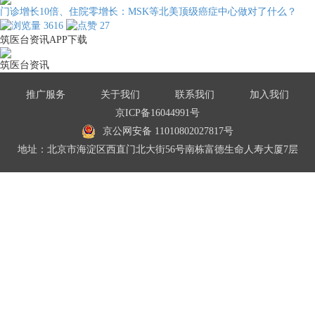
门诊增长10倍、住院零增长：MSK等北美顶级癌症中心做对了什么？
3616
27
筑医台资讯APP下载
筑医台资讯
推广服务
关于我们
联系我们
加入我们
京ICP备16044991号
京公网安备 11010802027817号
地址：北京市海淀区西直门北大街56号南栋富德生命人寿大厦7层