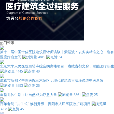
热门资讯
第十一届中国十佳医院建筑设计师访谈丨索慧波：以务实精准之心，造有
温度疗愈空间
4819
34
北京大学人民医院白塔寺综合病房楼项目：赓续古都文脉，赋能医疗新生
4445
40
成都市新都区中医医院三木院区：现代建筑语言演绎传统中医意象
3993
26
重塑退休生活：让自然成为疗愈力量
3861
25
百年老院 “共生式” 焕新升级：揭阳市人民医院改扩建项目
3708
45