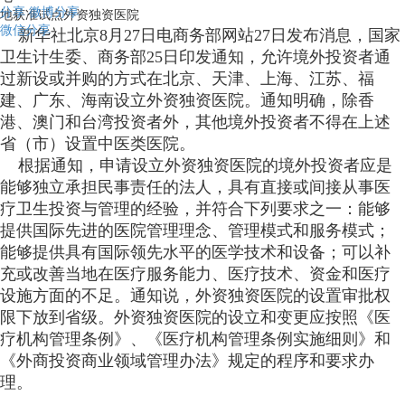
分享
微博分享
地获准试点外资独资医院
微信分享
新华社北京8月27日电商务部网站27日发布消息，国家
卫生计生委、商务部25日印发通知，允许境外投资者通
过新设或并购的方式在北京、天津、上海、江苏、福
建、广东、海南设立外资独资医院。通知明确，除香
港、澳门和台湾投资者外，其他境外投资者不得在上述
省（市）设置中医类医院。
根据通知，申请设立外资独资医院的境外投资者应是
能够独立承担民事责任的法人，具有直接或间接从事医
疗卫生投资与管理的经验，并符合下列要求之一：能够
提供国际先进的医院管理理念、管理模式和服务模式；
能够提供具有国际领先水平的医学技术和设备；可以补
充或改善当地在医疗服务能力、医疗技术、资金和医疗
设施方面的不足。通知说，外资独资医院的设置审批权
限下放到省级。外资独资医院的设立和变更应按照《医
疗机构管理条例》、《医疗机构管理条例实施细则》和
《外商投资商业领域管理办法》规定的程序和要求办
理。