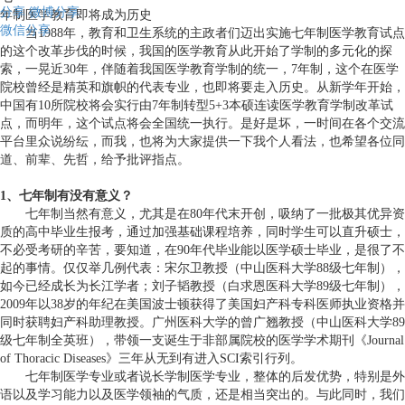
分享
微博分享
年制医学教育即将成为历史
微信分享
当1988年，教育和卫生系统的主政者们迈出实施七年制医学教育试点
的这个改革步伐的时候，我国的医学教育从此开始了学制的多元化的探
索，一晃近30年，伴随着我国医学教育学制的统一，7年制，这个在医学
院校曾经是精英和旗帜的代表专业，也即将要走入历史。从新学年开始，
中国有10所院校将会实行由7年制转型5+3本硕连读医学教育学制改革试
点，而明年，这个试点将会全国统一执行。是好是坏，一时间在各个交流
平台里众说纷纭，而我，也将为大家提供一下我个人看法，也希望各位同
道、前辈、先哲，给予批评指点。
1、七年制有没有意义？
七年制当然有意义，尤其是在80年代末开创，吸纳了一批极其优异资
质的高中毕业生报考，通过加强基础课程培养，同时学生可以直升硕士，
不必受考研的辛苦，要知道，在90年代毕业能以医学硕士毕业，是很了不
起的事情。仅仅举几例代表：宋尔卫教授（中山医科大学88级七年制），
如今已经成长为长江学者；刘子韬教授（白求恩医科大学89级七年制），
2009年以38岁的年纪在美国波士顿获得了美国妇产科专科医师执业资格并
同时获聘妇产科助理教授。广州医科大学的曾广翘教授（中山医科大学89
级七年制全英班），带领一支诞生于非部属院校的医学学术期刊《Journal
of Thoracic Diseases》三年从无到有进入SCI索引行列。
七年制医学专业或者说长学制医学专业，整体的后发优势，特别是外
语以及学习能力以及医学领袖的气质，还是相当突出的。与此同时，我们