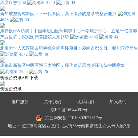
温度疗愈空间
4740
34
新加坡整合式医院：下一代医院，真正考验的是系统整合能力
4673
39
康养设计&访谈丨中国峨眉山国际康养中心一期康护中心：立足千亿康养
产业集群，探索医康养建筑未来趋势
4446
44
北京大学人民医院白塔寺综合病房楼项目：赓续古都文脉，赋能医疗新生
4372
40
成都市新都区中医医院三木院区：现代建筑语言演绎传统中医意象
3925
26
筑医台资讯APP下载
筑医台资讯
推广服务
关于我们
联系我们
加入我们
京ICP备16044991号
京公网安备 11010802027817号
地址：北京市海淀区西直门北大街56号南栋富德生命人寿大厦7层