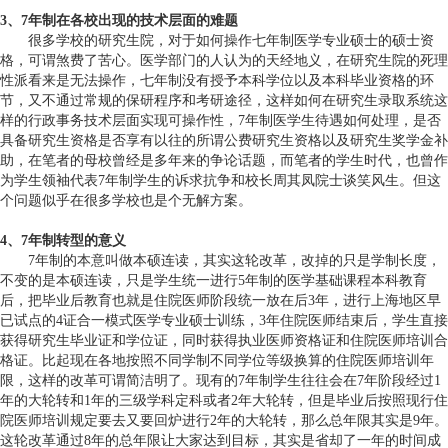
3、7年制在各校出现的技术层面的难题
很多学校的研究生院，对于如何操作七年制医学专业硕士的硕士资
格，可谓煞费了苦心。医学部门的人认为的天经地义，在研究生院的死理
性派看来是无法操作，七年制没有授予本科学位以及本科毕业资格的环
节，又不通过常规的保研程序和考研途径，这样如何在研究生录取系统这
样的行政事务技术层面实现可操作性，7年制医学生待遇如何处理，是否
具备研究生资格是否享有以往的所谓公费研究生资格以及研究生奖学金补
助，在笔者的母校曾经是多年来的争论话题，而笔者的学生时代，也曾作
为学生领袖代表7年制学生的诉求抗争和校长周其凤院士谈笑风生。但这
个问题似乎在很多学校也是个无解方案。
4、7年制转型的意义
7年制的本意叫做本硕连读，其实这轮改革，改掉的只是学制长度，
不变的是本硕连读，只是学生统一进行5年制的医学基础课程本科教育
后，把毕业后教育也就是住院医师阶段统一放在后3年，进行上海地区早
已试点的4证合一模式医学专业硕士训练，3年住院医师结束后，学生直接
获得研究生毕业证和学位证，同时获得执业医师资格证和住院医师培训合
格证。比起现在各地按照不同学制不同学位等级换算的住院医师培训年
限，这样的改革可谓简洁明了。现有的7年制学生往往会在7年阶段经过1
年的大轮转和1年的三级学科定科或者2年大轮转，但是毕业后按照现行住
院医师培训规定要去又要回炉进行2年的大轮转，那么总年限其实是9年。
这轮改革通过8年的总年限让大家达到目标，其实是省却了一年的时间成