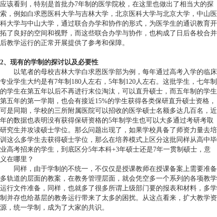
应该看到，特别是首批办7年制的医学院校，在这里也做出了相当大的探
索，例如白求恩医科大学与吉林大学，北京医科大学与北京大学，中山医
科大学与中山大学，通过联合办学和协作的形式，为医学生的通识教育开
拓了良好的空间和视野，而这些联合办学与协作，也构成了日后各校合并
后教学运行的正常开展提供了参考和保障。
2、现有的学制的探讨以及必要性
以笔者的母校吉林大学白求恩医学部为例，每年通过高考入学的临床
专业学生大约是有7年制180人左右，5年制120人左右。这批学生，七年制
的学生在第五年以后不再进行末位淘汰，可以直升硕士，而五年制的学生
第五年的第一学期，也会有接近15%的学生获得各类保研直升硕士资格，
可是同期，学校的三所附属医院可以招收的医学硕士名额多达几百名，近
年的数据也表明没有获得保研资格的5年制学生也可以大多通过考研考取
研究生并攻读硕士学位。那么问题出现了，如果学校具备了师资力量去培
训这么多学生去获得硕士学位，那么在培养模式上区分这批同样从高中毕
业高考招来的学生，到底区分5年本科+3年硕士还是7年一贯制硕士，意
义在哪里？
同样，由于学制的不统一，不仅仅是授课教师在授课备案上需要准备
多轨道的层面的教案，在教务管理层面，就会凭空多一个系列的各项教学
运行文件准备，同样，也就多了很多所谓上级部门要的报表和材料，多学
制并存也给基层的教务运行带来了太多的困扰。从这点看来，扩大教学资
源，统一学制，成为了大家的共识。