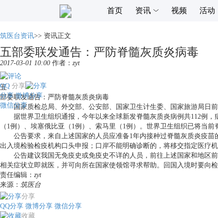
首页
资讯
视频
活动
筑医台资讯
>>
资讯正文
五部委联发通告：严防脊髓灰质炎病毒
2017-03-01 10:00
作者：
zyt
QQ
分享
五
分享
微博分享
部委联发通告：严防脊髓灰质炎病毒
微信分享
国家质检总局、外交部、公安部、国家卫生计生委、国家旅游局日前联
据世界卫生组织通报，今年以来全球新发脊髓灰质炎病例共112例，病例
（1例）、埃塞俄比亚（1例）、索马里（1例）。世界卫生组织已将当前
公告要求，来自上述国家的人员应准备1年内接种过脊髓灰质炎疫苗的
出入境检验检疫机构口头申报；口岸不能明确诊断的，将移交指定医疗机
公告建议我国无免疫史或免疫史不详的人员，前往上述国家和地区前全
相关症状立即就医，并可向所在国家使领馆寻求帮助。回国入境时要向检
责任编辑：
zyt
来源：
筑医台
分享
QQ分享
微博分享
微信分享
收藏