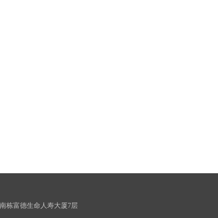
南栋富德生命人寿大厦7层