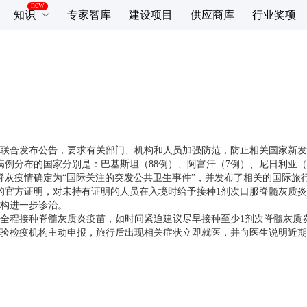
知识
专家智库
建设项目
供应商库
行业奖项
合发布公告，要求有关部门、机构和人员加强防范，防止相关国家新发
分布的国家分别是：巴基斯坦（88例）、阿富汗（7例）、尼日利亚（4
脊灰疫情确定为“国际关注的突发公共卫生事件”，并发布了相关的国际旅
官方证明，对未持有证明的人员在入境时给予接种1剂次口服脊髓灰质炎
构进一步诊治。
程接种脊髓灰质炎疫苗，如时间紧迫建议尽早接种至少1剂次脊髓灰质
验检疫机构主动申报，旅行后出现相关症状立即就医，并向医生说明近期