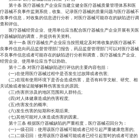
第十条 医疗器械生产企业应当建立健全医疗器械质量管理体系和医
疗器械不良事件监测系统，收集、记录医疗器械的质量问题与医疗器械不
良事件信息，对收集的信息进行分析，对医疗器械可能存在的缺陷进行调
查和评估。
医疗器械经营企业、使用单位应当配合医疗器械生产企业开展有关医
疗器械缺陷的调查，并提供有关资料。
第十一条 医疗器械生产企业应当按照规定及时将收集的医疗器械不
良事件信息向药品监督管理部门报告，药品监督管理部门可以对医疗器械
不良事件信息或者可能存在的缺陷进行分析和调查，医疗器械生产企业、
经营企业、使用单位应当予以协助。
第十二条 对医疗器械缺陷进行评估的主要内容包括：
(一)在使用医疗器械过程中是否发生过故障或者伤害;
(二)在现有使用环境下是否会造成伤害，是否有科学文献、研究、相
关试验或者验证能够解释伤害发生的原因;
(三)伤害所涉及的地区范围和人群特点;
(四)对人体健康造成的伤害程度;
(五)伤害发生的概率;
(六)发生伤害的短期和长期后果;
(七)其他可能对人体造成伤害的因素。
第十三条 根据医疗器械缺陷的严重程度，医疗器械召回分为：
(一)一级召回：使用该医疗器械可能或者已经引起严重健康危害的;
(二)二级召回：使用该医疗器械可能或者已经引起暂时的或者可逆的