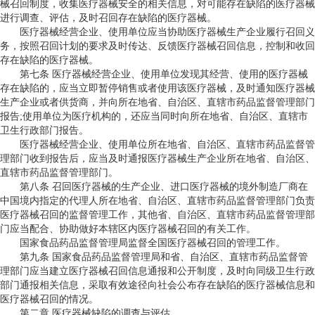
械召回制度，收集医疗器械安全的相关信息，对可能存在缺陷的医疗器械
进行调查、评估，及时召回存在缺陷的医疗器械。
医疗器械经营企业、使用单位应当协助医疗器械生产企业履行召回义
务，按照召回计划的要求及时传达、反馈医疗器械召回信息，控制和收回
存在缺陷的医疗器械。
第七条 医疗器械经营企业、使用单位发现其经营、使用的医疗器械
存在缺陷的，应当立即暂停销售或者使用该医疗器械，及时通知医疗器械
生产企业或者供货商，并向所在地省、自治区、直辖市药品监督管理部门
报告;使用单位为医疗机构的，还应当同时向所在地省、自治区、直辖市
卫生行政部门报告。
医疗器械经营企业、使用单位所在地省、自治区、直辖市药品监督管
理部门收到报告后，应当及时通报医疗器械生产企业所在地省、自治区、
直辖市药品监督管理部门。
第八条 召回医疗器械的生产企业、进口医疗器械的境外制造厂商在
中国境内指定的代理人所在地省、自治区、直辖市药品监督管理部门负责
医疗器械召回的监督管理工作，其他省、自治区、直辖市药品监督管理部
门应当配合、协助做好本辖区内医疗器械召回的有关工作。
国家食品药品监督管理局监督全国医疗器械召回的管理工作。
第九条 国家食品药品监督管理局和省、自治区、直辖市药品监督管
理部门应当建立医疗器械召回信息通报和公开制度，及时向同级卫生行政
部门通报相关信息，采取有效途径向社会公布存在缺陷的医疗器械信息和
医疗器械召回的情况。
第二章 医疗器械缺陷的调查与评估