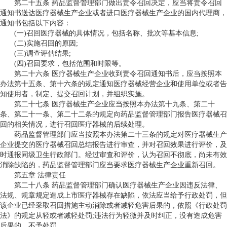
第二十五条 药品监督管理部门做出责令召回决定，应当将责令召回
通知书送达医疗器械生产企业或者进口医疗器械生产企业的国内代理商，
通知书包括以下内容：
(一)召回医疗器械的具体情况，包括名称、批次等基本信息;
(二)实施召回的原因;
(三)调查评估结果;
(四)召回要求，包括范围和时限等。
第二十六条 医疗器械生产企业收到责令召回通知书后，应当按照本
办法第十五条、第十六条的规定通知医疗器械经营企业和使用单位或者告
知使用者，制定、提交召回计划，并组织实施。
第二十七条 医疗器械生产企业应当按照本办法第十九条、第二十
条、第二十一条、第二十二条的规定向药品监督管理部门报告医疗器械召
回的相关情况，进行召回医疗器械的后续处理。
药品监督管理部门应当按照本办法第二十三条的规定对医疗器械生产
企业提交的医疗器械召回总结报告进行审查，并对召回效果进行评价，及
时通报同级卫生行政部门。经过审查和评价，认为召回不彻底，尚未有效
消除缺陷的，药品监督管理部门应当要求医疗器械生产企业重新召回。
第五章 法律责任
第二十八条 药品监督管理部门确认医疗器械生产企业因违反法律、
法规、规章规定造成上市医疗器械存在缺陷，依法应当给予行政处罚，但
该企业已经采取召回措施主动消除或者减轻危害后果的，依照《行政处罚
法》的规定从轻或者减轻处罚;违法行为轻微并及时纠正，没有造成危害
后果的，不予处罚。