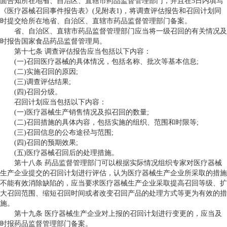
面告知所在地省、自治区、直辖市药品监督管理部门，并且在5日内填写
《医疗器械召回事件报告表》(见附表1)，将调查评估报告和召回计划同
时提交给所在地省、自治区、直辖市药品监督管理部门备案。
省、自治区、直辖市药品监督管理部门应当将一级召回的有关情况及
时报告国家食品药品监督管理局。
第十七条 调查评估报告应当包括以下内容：
(一)召回医疗器械的具体情况，包括名称、批次等基本信息;
(二)实施召回的原因;
(三)调查评估结果;
(四)召回分级。
召回计划应当包括以下内容：
(一)医疗器械生产销售情况及拟召回的数量;
(二)召回措施的具体内容，包括实施的组织、范围和时限等;
(三)召回信息的公布途径与范围;
(四)召回的预期效果;
(五)医疗器械召回后的处理措施。
第十八条 药品监督管理部门可以根据实际情况组织专家对医疗器械
生产企业提交的召回计划进行评估，认为医疗器械生产企业所采取的措施
不能有效消除缺陷的，应当要求医疗器械生产企业采取提高召回等级、扩
大召回范围、缩短召回时间或者改变召回产品的处理方式等更为有效的措
施。
第十九条 医疗器械生产企业对上报的召回计划进行变更的，应当及
时报药品监督管理部门备案。