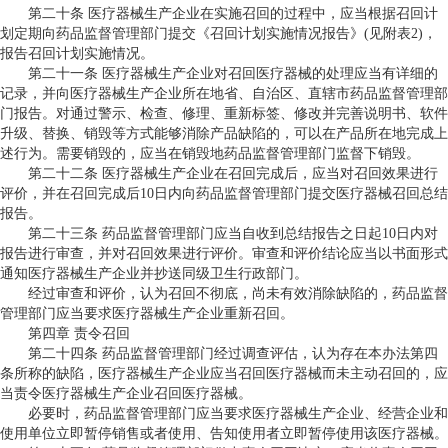
第二十条 医疗器械生产企业在实施召回的过程中，应当根据召回计
划定期向药品监督管理部门提交《召回计划实施情况报告》(见附表2)，
报告召回计划实施情况。
第二十一条 医疗器械生产企业对召回医疗器械的处理应当有详细的
记录，并向医疗器械生产企业所在地省、自治区、直辖市药品监督管理部
门报告。对通过警示、检查、修理、重新标签、修改并完善说明书、软件
升级、替换、销毁等方式能够消除产品缺陷的，可以在产品所在地完成上
述行为。需要销毁的，应当在销毁地药品监督管理部门监督下销毁。
第二十二条 医疗器械生产企业在召回完成后，应当对召回效果进行
评价，并在召回完成后10日内向药品监督管理部门提交医疗器械召回总结
报告。
第二十三条 药品监督管理部门应当自收到总结报告之日起10日内对
报告进行审查，并对召回效果进行评价。审查和评价结论应当以书面形式
通知医疗器械生产企业并抄送同级卫生行政部门。
经过审查和评价，认为召回不彻底，尚未有效消除缺陷的，药品监督
管理部门应当要求医疗器械生产企业重新召回。
第四章 责令召回
第二十四条 药品监督管理部门经过调查评估，认为存在本办法第四
条所称的缺陷，医疗器械生产企业应当召回医疗器械而未主动召回的，应
当责令医疗器械生产企业召回医疗器械。
必要时，药品监督管理部门应当要求医疗器械生产企业、经营企业和
使用单位立即暂停销售或者使用、告知使用者立即暂停使用该医疗器械。