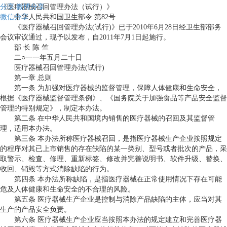
分享
《医疗器械召回管理办法（试行）》
微博分享
微信分享
中华人民共和国卫生部令 第82号
《医疗器械召回管理办法(试行)》已于2010年6月28日经卫生部部务
会议审议通过，现予以发布，自2011年7月1日起施行。
部 长 陈 竺
二○一一年五月二十日
医疗器械召回管理办法(试行)
第一章 总则
第一条 为加强对医疗器械的监督管理，保障人体健康和生命安全，
根据《医疗器械监督管理条例》、《国务院关于加强食品等产品安全监督
管理的特别规定》，制定本办法。
第二条 在中华人民共和国境内销售的医疗器械的召回及其监督管
理，适用本办法。
第三条 本办法所称医疗器械召回，是指医疗器械生产企业按照规定
的程序对其已上市销售的存在缺陷的某一类别、型号或者批次的产品，采
取警示、检查、修理、重新标签、修改并完善说明书、软件升级、替换、
收回、销毁等方式消除缺陷的行为。
第四条 本办法所称缺陷，是指医疗器械在正常使用情况下存在可能
危及人体健康和生命安全的不合理的风险。
第五条 医疗器械生产企业是控制与消除产品缺陷的主体，应当对其
生产的产品安全负责。
第六条 医疗器械生产企业应当按照本办法的规定建立和完善医疗器