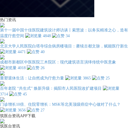
热门资讯
第十一届中国十佳医院建筑设计师访谈丨索慧波：以务实精准之心，造有
温度疗愈空间
4848
34
北京大学人民医院白塔寺综合病房楼项目：赓续古都文脉，赋能医疗新生
4471
40
成都市新都区中医医院三木院区：现代建筑语言演绎传统中医意象
4018
26
重塑退休生活：让自然成为疗愈力量
3865
25
百年老院 “共生式” 焕新升级：揭阳市人民医院改扩建项目
3714
45
门诊增长10倍、住院零增长：MSK等北美顶级癌症中心做对了什么？
3656
27
筑医台资讯APP下载
筑医台资讯