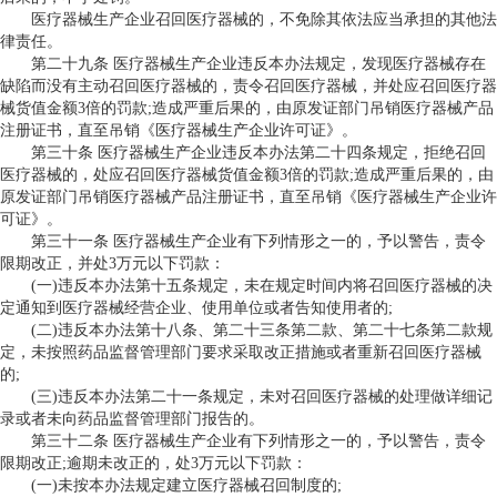
医疗器械生产企业召回医疗器械的，不免除其依法应当承担的其他法
律责任。
第二十九条 医疗器械生产企业违反本办法规定，发现医疗器械存在
缺陷而没有主动召回医疗器械的，责令召回医疗器械，并处应召回医疗器
械货值金额3倍的罚款;造成严重后果的，由原发证部门吊销医疗器械产品
注册证书，直至吊销《医疗器械生产企业许可证》。
第三十条 医疗器械生产企业违反本办法第二十四条规定，拒绝召回
医疗器械的，处应召回医疗器械货值金额3倍的罚款;造成严重后果的，由
原发证部门吊销医疗器械产品注册证书，直至吊销《医疗器械生产企业许
可证》。
第三十一条 医疗器械生产企业有下列情形之一的，予以警告，责令
限期改正，并处3万元以下罚款：
(一)违反本办法第十五条规定，未在规定时间内将召回医疗器械的决
定通知到医疗器械经营企业、使用单位或者告知使用者的;
(二)违反本办法第十八条、第二十三条第二款、第二十七条第二款规
定，未按照药品监督管理部门要求采取改正措施或者重新召回医疗器械
的;
(三)违反本办法第二十一条规定，未对召回医疗器械的处理做详细记
录或者未向药品监督管理部门报告的。
第三十二条 医疗器械生产企业有下列情形之一的，予以警告，责令
限期改正;逾期未改正的，处3万元以下罚款：
(一)未按本办法规定建立医疗器械召回制度的;