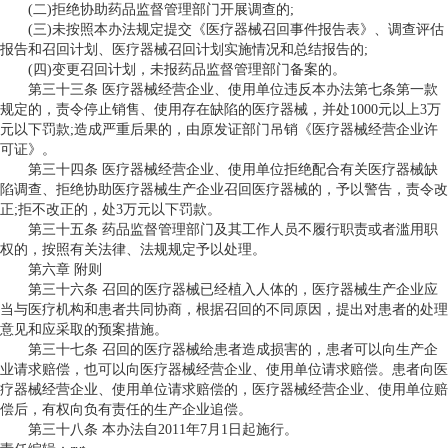
(二)拒绝协助药品监督管理部门开展调查的;
(三)未按照本办法规定提交《医疗器械召回事件报告表》、调查评估
报告和召回计划、医疗器械召回计划实施情况和总结报告的;
(四)变更召回计划，未报药品监督管理部门备案的。
第三十三条 医疗器械经营企业、使用单位违反本办法第七条第一款
规定的，责令停止销售、使用存在缺陷的医疗器械，并处1000元以上3万
元以下罚款;造成严重后果的，由原发证部门吊销《医疗器械经营企业许
可证》。
第三十四条 医疗器械经营企业、使用单位拒绝配合有关医疗器械缺
陷调查、拒绝协助医疗器械生产企业召回医疗器械的，予以警告，责令改
正;拒不改正的，处3万元以下罚款。
第三十五条 药品监督管理部门及其工作人员不履行职责或者滥用职
权的，按照有关法律、法规规定予以处理。
第六章 附则
第三十六条 召回的医疗器械已经植入人体的，医疗器械生产企业应
当与医疗机构和患者共同协商，根据召回的不同原因，提出对患者的处理
意见和应采取的预案措施。
第三十七条 召回的医疗器械给患者造成损害的，患者可以向生产企
业请求赔偿，也可以向医疗器械经营企业、使用单位请求赔偿。患者向医
疗器械经营企业、使用单位请求赔偿的，医疗器械经营企业、使用单位赔
偿后，有权向负有责任的生产企业追偿。
第三十八条 本办法自2011年7月1日起施行。