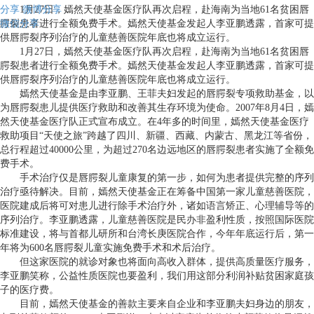
分享
1月27日，嫣然天使基金医疗队再次启程，赴海南为当地61名贫困唇
微博分享
微信分享
腭裂患者进行全额免费手术。嫣然天使基金发起人李亚鹏透露，首家可提
供唇腭裂序列治疗的儿童慈善医院年底也将成立运行。
1月27日，嫣然天使基金医疗队再次启程，赴海南为当地61名贫困唇
腭裂患者进行全额免费手术。嫣然天使基金发起人李亚鹏透露，首家可提
供唇腭裂序列治疗的儿童慈善医院年底也将成立运行。
嫣然天使基金是由李亚鹏、王菲夫妇发起的唇腭裂专项救助基金，以
为唇腭裂患儿提供医疗救助和改善其生存环境为使命。2007年8月4日，嫣
然天使基金医疗队正式宣布成立。在4年多的时间里，嫣然天使基金医疗
救助项目“天使之旅”跨越了四川、新疆、西藏、内蒙古、黑龙江等省份，
总行程超过40000公里，为超过270名边远地区的唇腭裂患者实施了全额免
费手术。
手术治疗仅是唇腭裂儿童康复的第一步，如何为患者提供完整的序列
治疗亟待解决。目前，嫣然天使基金正在筹备中国第一家儿童慈善医院，
医院建成后将可对患儿进行除手术治疗外，诸如语言矫正、心理辅导等的
序列治疗。李亚鹏透露，儿童慈善医院是民办非盈利性质，按照国际医院
标准建设，将与首都儿研所和台湾长庚医院合作，今年年底运行后，第一
年将为600名唇腭裂儿童实施免费手术和术后治疗。
但这家医院的就诊对象也将面向高收入群体，提供高质量医疗服务，
李亚鹏笑称，公益性质医院也要盈利，我们用这部分利润补贴贫困家庭孩
子的医疗费。
目前，嫣然天使基金的善款主要来自企业和李亚鹏夫妇身边的朋友，