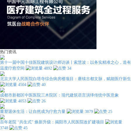
热门资讯
第十一届中国十佳医院建筑设计师访谈丨索慧波：以务实精准之心，造有
温度疗愈空间
4892
34
北京大学人民医院白塔寺综合病房楼项目：赓续古都文脉，赋能医疗新生
4504
40
成都市新都区中医医院三木院区：现代建筑语言演绎传统中医意象
4053
26
重塑退休生活：让自然成为疗愈力量
3879
25
百年老院 “共生式” 焕新升级：揭阳市人民医院改扩建项目
3748
45