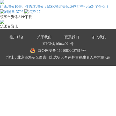
门诊增长10倍、住院零增长：MSK等北美顶级癌症中心做对了什么？
3702
27
筑医台资讯APP下载
筑医台资讯
推广服务
关于我们
联系我们
加入我们
京ICP备16044991号
京公网安备 11010802027817号
地址：北京市海淀区西直门北大街56号南栋富德生命人寿大厦7层