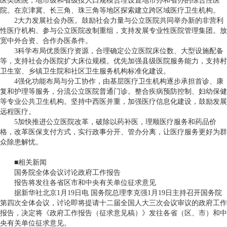
医类医院，地市级和省级按人口规模合理设置地市办和省办的综合性医
院。在京津冀、长三角、珠三角等地区探索建立跨区域医疗卫生机构。
2
大力发展社会办医。鼓励社会力量与公立医院共同举办新的非营利
性医疗机构、参与公立医院改制重组，支持发展专业性医院管理集团。放
宽中外合资、合作办医条件。
3
科学布局优质医疗资源，合理确定公立医院床位数、大型设施配备
等，支持社会办医院扩大床位规模。优先加强县级医院服务能力，支持村
卫生室、乡镇卫生院和社区卫生服务机构标准化建设。
4
强化功能布局与分工协作，由基层医疗卫生机构逐步承担首诊、康
复和护理等服务，分流公立医院普通门诊。整合疾病预防控制、妇幼保健
等专业公共卫生机构。坚持中西医并重，加强医疗信息化建设，鼓励发展
远程医疗。
5
加快推进公立医院改革，破除以药补医，理顺医疗服务和药品价
格，改革医保支付方式，实行政事分开、管办分离，让医疗服务更好为群
众除患解忧。
■相关新闻
国务院全体会议讨论政府工作报告
报告将发往各省区市和中央有关单位征求意见
据新华社北京
1
月
19
日电
国务院总理李克强
1
月
19
日主持召开国务院
第四次全体会议，讨论即将提请十二届全国人大三次会议审议的政府工作
报告，决定将《政府工作报告（征求意见稿）》发往各省（区、市）和中
央有关单位征求意见。