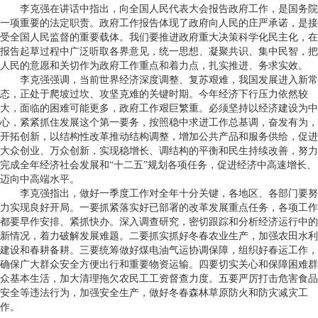
李克强在讲话中指出，向全国人民代表大会报告政府工作，是国务院
一项重要的法定职责。政府工作报告体现了政府向人民的庄严承诺，是接
受全国人民监督的重要载体。我们要推进政府重大决策科学化民主化，在
报告起草过程中广泛听取各界意见，统一思想、凝聚共识、集中民智，把
人民的意愿和关切作为政府工作重点和着力点，扎实推进、务求实效。
李克强强调，当前世界经济深度调整、复苏艰难，我国发展进入新常
态，正处于爬坡过坎、攻坚克难的关键时期。今年经济下行压力依然较
大，面临的困难可能更多，政府工作艰巨繁重。必须坚持以经济建设为中
心，紧紧抓住发展这个第一要务，按照稳中求进工作总基调，奋发有为，
开拓创新，以结构性改革推动结构调整，增加公共产品和服务供给，促进
大众创业、万众创新，实现稳增长、调结构的平衡和民生持续改善，努力
完成全年经济社会发展和“十二五”规划各项任务，促进经济中高速增长、
迈向中高端水平。
李克强指出，做好一季度工作对全年十分关键，各地区、各部门要努
力实现良好开局。一要抓紧落实好已部署的改革发展重点任务，各项工作
都要早作安排、紧抓快办。深入调查研究，密切跟踪和分析经济运行中的
新情况，着力破解发展难题。二要抓实抓好冬春农业生产，加强农田水利
建设和春耕备耕。三要统筹做好煤电油气运协调保障，组织好春运工作，
确保广大群众安全方便出行和重要物资运输。四要切实关心和保障困难群
众基本生活，加大清理拖欠农民工工资督查力度。五要严厉打击危害食品
安全等违法行为，加强安全生产，做好冬春森林草原防火和防灾减灾工
作。