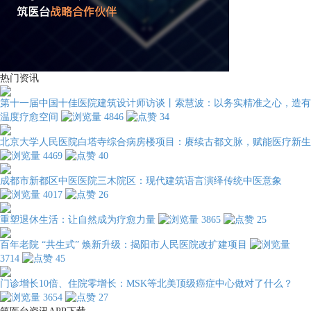
热门资讯
第十一届中国十佳医院建筑设计师访谈丨索慧波：以务实精准之心，造有
温度疗愈空间
4846
34
北京大学人民医院白塔寺综合病房楼项目：赓续古都文脉，赋能医疗新生
4469
40
成都市新都区中医医院三木院区：现代建筑语言演绎传统中医意象
4017
26
重塑退休生活：让自然成为疗愈力量
3865
25
百年老院 “共生式” 焕新升级：揭阳市人民医院改扩建项目
3714
45
门诊增长10倍、住院零增长：MSK等北美顶级癌症中心做对了什么？
3654
27