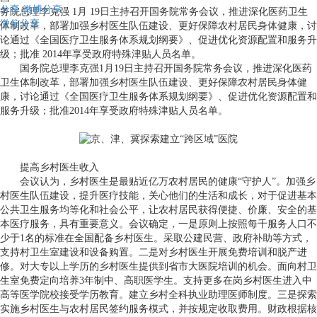
分享
微博分享
务院总理李克强 1月 19日主持召开国务院常务会议，推进深化医药卫生
微信分享
体制改革，部署加强乡村医生队伍建设、更好保障农村居民身体健康，讨
论通过《全国医疗卫生服务体系规划纲要》、促进优化资源配置和服务升
级；批准 2014年享受政府特殊津贴人员名单。
国务院总理李克强
1
月
19
日主持召开国务院常务会议，推进深化医药
卫生体制改革，部署加强乡村医生队伍建设、更好保障农村居民身体健
康，讨论通过《全国医疗卫生服务体系规划纲要》、促进优化资源配置和
服务升级；批准
2014
年享受政府特殊津贴人员名单。
提高乡村医生收入
会议认为，乡村医生是最贴近亿万农村居民的健康“守护人”。加强乡
村医生队伍建设，提升医疗技能，关心他们的生活和成长，对于促进基本
公共卫生服务均等化和社会公平，让农村居民获得便捷、价廉、安全的基
本医疗服务，具有重要意义。会议确定，一是原则上按照每千服务人口不
少于
1
名的标准在全国配备乡村医生。采取公建民营、政府补助等方式，
支持村卫生室建设和设备购置。二是对乡村医生开展免费培训和脱产进
修。对大专以上学历的乡村医生提供到省市大医院培训的机会。面向村卫
生室免费定向培养
3
年制中、高职医学生。支持更多在岗乡村医生进入中
高等医学院校接受学历教育。建立乡村全科执业助理医师制度。三是探索
实施乡村医生与农村居民签约服务模式，并按规定收取费用。财政根据核