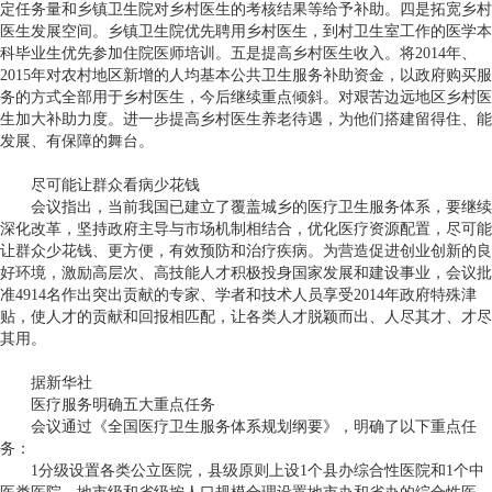
定任务量和乡镇卫生院对乡村医生的考核结果等给予补助。四是拓宽乡村
医生发展空间。乡镇卫生院优先聘用乡村医生，到村卫生室工作的医学本
科毕业生优先参加住院医师培训。五是提高乡村医生收入。将
2014
年、
2015
年对农村地区新增的人均基本公共卫生服务补助资金，以政府购买服
务的方式全部用于乡村医生，今后继续重点倾斜。对艰苦边远地区乡村医
生加大补助力度。进一步提高乡村医生养老待遇，为他们搭建留得住、能
发展、有保障的舞台。
尽可能让群众看病少花钱
会议指出，当前我国已建立了覆盖城乡的医疗卫生服务体系，要继续
深化改革，坚持政府主导与市场机制相结合，优化医疗资源配置，尽可能
让群众少花钱、更方便，有效预防和治疗疾病。为营造促进创业创新的良
好环境，激励高层次、高技能人才积极投身国家发展和建设事业，会议批
准
4914
名作出突出贡献的专家、学者和技术人员享受
2014
年政府特殊津
贴，使人才的贡献和回报相匹配，让各类人才脱颖而出、人尽其才、才尽
其用。
据新华社
医疗服务明确五大重点任务
会议通过《全国医疗卫生服务体系规划纲要》，明确了以下重点任
务：
1
分级设置各类公立医院，县级原则上设
1
个县办综合性医院和
1
个中