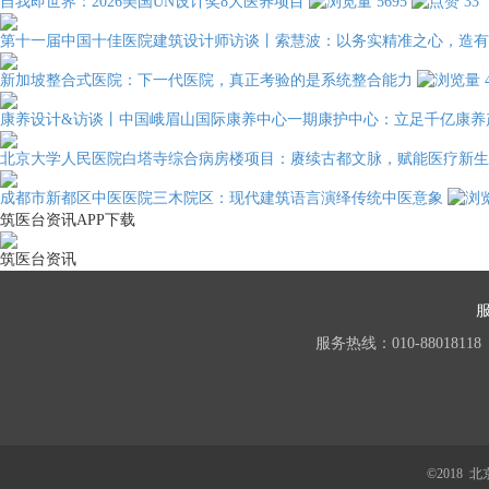
自我即世界：2026美国UN设计奖8大医养项目
5695
33
第十一届中国十佳医院建筑设计师访谈丨索慧波：以务实精准之心，造有
新加坡整合式医院：下一代医院，真正考验的是系统整合能力
康养设计&访谈丨中国峨眉山国际康养中心一期康护中心：立足千亿康养
北京大学人民医院白塔寺综合病房楼项目：赓续古都文脉，赋能医疗新生
成都市新都区中医医院三木院区：现代建筑语言演绎传统中医意象
筑医台资讯APP下载
筑医台资讯
服务热线：010-88018118
©2018