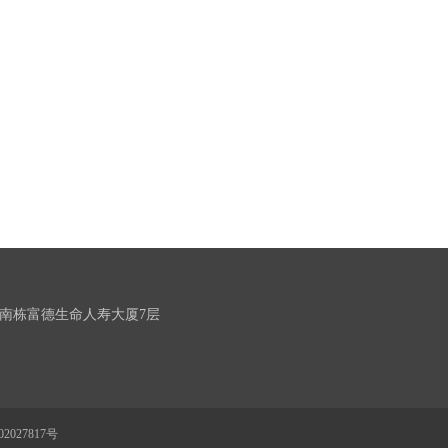
南栋富德生命人寿大厦7层
2027817号