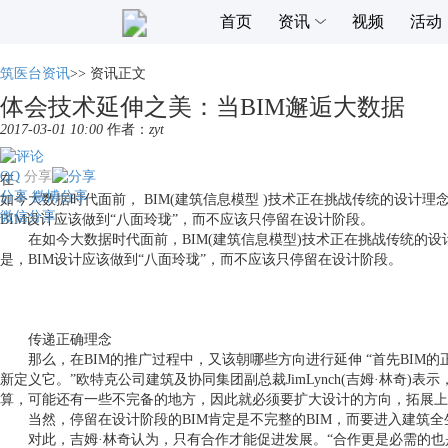
首页
资讯
视频
活动
筑医台资讯
>>
资讯正文
体会技术延伸之美：当BIM邂逅大数据
2017-03-01 10:00
作者：
zyt
QQ
分享
在
分享
微博分享
如今大数据时代面前， BIM(建筑信息模型 )技术正在挑战传统的设
微信分享
BIM设计应该做到“八面玲珑”，而不应该只停留在设计阶段。
在如今大数据时代面前，
BIM(
建筑信息模型
)
技术正在挑战传统的设
是，
BIM
设计应该做到“八面玲珑”，而不应该只停留在设计阶段。
传递正确理念
那么，在
BIM
的推广过程中，又该朝哪些方向进行延伸
“首先
BIM
的
新定义它。”欧特克公司建筑及协同集团副总裁
JimLynch(
吉姆·林奇
)
表示
算，可能还有一些不完备的地方，因此就必须要扩大设计的方向，拓展上
当然，停留在设计阶段的
BIM
肯定是不完整的
BIM
，而要进入建筑全
对此，吉姆·林奇认为，只有合作才能促进发展。“合作更是必需的