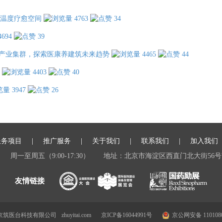
温度疗愈空间
4763
34
4694
39
产业集群，探索医康养建筑未来趋势
4465
44
4403
40
3947
26
服务项目
推广服务
关于我们
联系我们
加入我们
周一至周五（9:00-17:30）
地址：北京市海淀区西直门北大街56号
 北京筑医台科技有限公司
zhuyitai.com
京ICP备16044991号
京公网安备 1101080