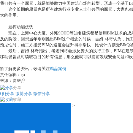
我们共有一个愿景，就是能够助力中国建筑市场的转型，形成一个基于
B
这个长期的愿景也是所有建筑行业专业人士们共同的愿景，大家也
大的作用。
发挥功能优势
现在，上海中心大厦、外滩
SOHO
等知名建筑都是使用
BIM
技术的成
及的阶段，回想当年刚刚推出
BIM
这个概念的时候，吉姆·林奇认为，施
预见性时，施工方接受
BIM
的速度会提升得非常快，比设计方接受
BIM
的
最后，吉姆·林奇指出，考虑到将会涉及庞大的执行工作，
BIM
在建
移动设备及时读取项目的所有信息，那么他就可以提前发现安全问题和设
欲了解更多资讯，敬请关注
精品案例
责任编辑：
zyt
来源：
筑医台
分享
QQ分享
微博分享
微信分享
收藏
>