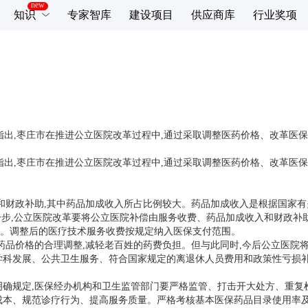
知识
专家智库
建设项目
供应商库
行业奖项
出,枣庄市在推进公立医院改革过程中,通过采取调整医药价格、改革医保支
出,枣庄市在推进公立医院改革过程中,通过采取调整医药价格、改革医保支
财政补助,其中药品加成收入所占比例较大。药品加成收入是根据国家有关
步,公立医院改革要将公立医院补偿由服务收费、药品加成收入和财政补
。调整后的医疗技术服务收费按规定纳入医保支付范围。
品价格的合理调整,减轻老百姓的药费负担。但与此同时,今后公立医院将
学科发展、公共卫生服务、符合国家规定的离退休人员费用和政策性亏损
规定,医保经办机构和卫生监管部门要严格监管、打击开大处方、重复检
成本、规范诊疗行为、提高服务质量。严格考核基本医保药品目录使用率及