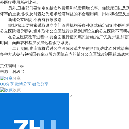
外医疗费用所占比例。
另外,卫生部门要制定包括次均费用和总费用增长率、住院床日以及药占
评审的重要指标,及时查处为追求经济利益的不合理用药、用材和检查及
新建公立医院 不再有行政级别
规划指出,要探索采取设立专门管理机构等多种形式确定政府办医机构,
公立医院领导职务,逐步取消公立医院行政级别,新设立的公立医院不再
在公立医院改革过程中,要全面推行便民惠民措施,推广优质护理,加强节
时间。面向农村基层发展远程诊疗系统。
十二五期间,枣庄市将通过公立医院改革力争使区(市)内老百姓就诊率提高
多种方式参与包括国有企业所办医院在内的部分公立医院改制重组;鼓励
责任编辑：
zyt
来源：
筑医台
分享
QQ分享
微博分享
微信分享
收藏
>