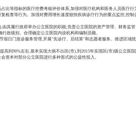
比等指标的医疗控费考核评价体系,加强对医疗机构和医务人员医疗行为
重复检查等行为。加强对费用增长速度较快疾病诊疗行为的重点监控,控制
由其履行政府举办公立医院的职能,负责公立医院的资产管理、财务监管
明确行政级别。合理确定公立医院内设机构和编制员额。
假日门急诊服务管理,开展“先诊疗、后结算”和志愿者服务。推进区域统
到90%左右,基本实现大病不出区(市),到2015年实现区(市)级公立
社会资本对部分公立医院进行多种形式的公益性投入。