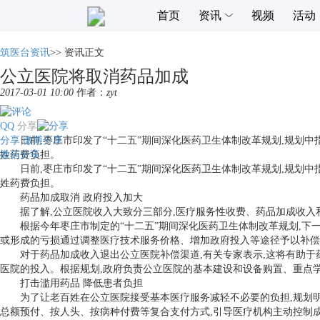
首页
资讯
视频
活动
筑医台资讯
>>
资讯正文
公立医院将取消药品加成
2017-03-01 10:00
作者：
zyt
QQ
分享
分享
日前,枣庄市印发了“十二五”期间深化医药卫生体制改革规划,规划中指
微博分享
微信分享
姓药费负担。
日前,枣庄市印发了“十二五”期间深化医药卫生体制改革规划,规划中指
姓药费负担。
药品加成取消 政府投入加大
据了解,公立医院收入大致分三部分,医疗服务性收费、药品加成收入和
根据今年枣庄市制定的“十二五”期间深化医药卫生体制改革规划,下一
或形成的亏损通过调整医疗技术服务价格、增加政府投入等途径予以补偿
对于药品加成收入退出公立医院补偿渠道,有关专家表示,这将有助于药
医院的投入。根据规划,政府负责公立医院的基本建设和设备购置、重点
打击滥用药品 降低患者负担
为了让老百姓在公立医院接受基本医疗服务减轻不必要的负担,规划明确
总额预付、按人头、按病种付费等复合支付方式,引导医疗机构主动控制