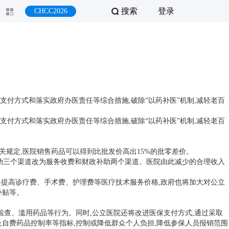
搜索
登录
CHCC2026
付方式和落实政府办医责任等综合措施,破除“以药补医”机制,减轻老百
付方式和落实政府办医责任等综合措施,破除“以药补医”机制,减轻老百
规定,医院销售药品可以得到比批发价高出15%的批零差价。
助三个渠道改为服务收费和财政补助两个渠道。医院由此减少的合理收入
提高诊疗费、手术费、护理费等医疗技术服务价格,政府也将加大对公立
补贴等。
查、滥用药品等行为。同时,公立医院还将改进医保支付方式,通过采取
自费药品控制率等指标,控制或降低群众个人负担,降低参保人员报销范围