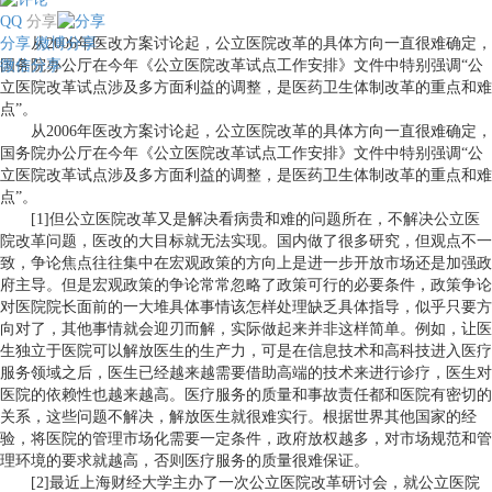
QQ
分享
分享
从2006年医改方案讨论起，公立医院改革的具体方向一直很难确定，
微博分享
微信分享
国务院办公厅在今年《公立医院改革试点工作安排》文件中特别强调“公
立医院改革试点涉及多方面利益的调整，是医药卫生体制改革的重点和难
点”。
从2006年医改方案讨论起，公立医院改革的具体方向一直很难确定，
国务院办公厅在今年《公立医院改革试点工作安排》文件中特别强调“公
立医院改革试点涉及多方面利益的调整，是医药卫生体制改革的重点和难
点”。
[1]但公立医院改革又是解决看病贵和难的问题所在，不解决公立医
院改革问题，医改的大目标就无法实现。国内做了很多研究，但观点不一
致，争论焦点往往集中在宏观政策的方向上是进一步开放市场还是加强政
府主导。但是宏观政策的争论常常忽略了政策可行的必要条件，政策争论
对医院院长面前的一大堆具体事情该怎样处理缺乏具体指导，似乎只要方
向对了，其他事情就会迎刃而解，实际做起来并非这样简单。例如，让医
生独立于医院可以解放医生的生产力，可是在信息技术和高科技进入医疗
服务领域之后，医生已经越来越需要借助高端的技术来进行诊疗，医生对
医院的依赖性也越来越高。医疗服务的质量和事故责任都和医院有密切的
关系，这些问题不解决，解放医生就很难实行。根据世界其他国家的经
验，将医院的管理市场化需要一定条件，政府放权越多，对市场规范和管
理环境的要求就越高，否则医疗服务的质量很难保证。
[2]最近上海财经大学主办了一次公立医院改革研讨会，就公立医院