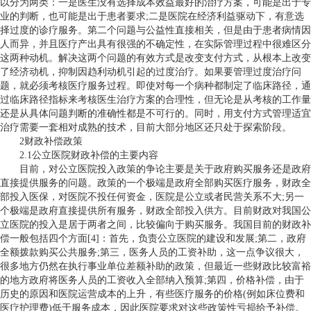
以分为两类：一是医生没有选择成本效益最好的治疗方案，可能是出于专
业的判断，也可能是出于患者要求;二是医院在经济利益驱动下，有意选
择过度的诊疗服务。第二个问题与公益性直接相关，但是由于患者病情因
人而异，并且医疗产出具有很强的不确定性，在实际管理过程中很难区分
这两种动机。解决这两个问题的有效方式是改变支付方式，从根本上改变
了经济动机，抑制因趋利动机引起的过度治疗。如果要管理过度治疗问
题，就必须考核医疗服务过程。即使对每一个病种都制定了临床路径，通
过临床路径指标来考核医生治疗方案的合理性，但无论是从考核的工作量
还是从具体问题判断的准确性都是不可行的。同时，用支付方式管理适宜
治疗需要一套相对成熟的技术，目前大部分地区还只处于探索阶段。
2财政补偿政策
2.1公立医院财政补偿的主要内容
目前，对公立医院投入政策的争论主要是关于政府购买服务还是政府
直接提供服务的问题。政策的一个极端是政府全部购买医疗服务，财政全
部投入医保，对医院不投任何资金，医院是公立或者民营关系不大;另一
个极端是政府直接提供所有服务，财政全部投入供方。目前财政对我国公
立医院的投入是居于两者之间，比较偏向于购买服务。我国目前的财政补
偿一般包括四个方面[4]：首先，负责公立医院的建设和发展;第二，政府
全额拨款购买公共服务;第三，医务人员的工资补助，这一点争议很大，
很多地方仍然在执行事业单位差额补助的政策，但最近一些财政比较富裕
的地方政府将医务人员的工资收入全部纳入预算;第四，价格补偿，由于
历史的原因和医院运营成本的上升，有些医疗服务的价格(例如床位费和
医疗护理费)低于服务成本，因此医院要求对这些政策性亏损给予补偿。