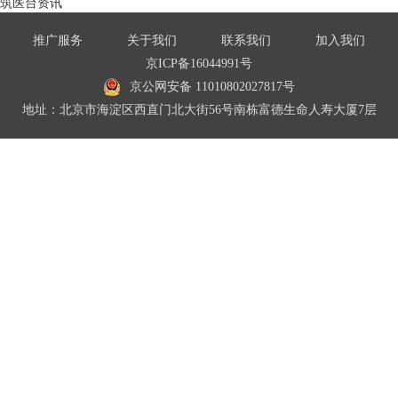
筑医台资讯
推广服务
关于我们
联系我们
加入我们
京ICP备16044991号
京公网安备 11010802027817号
地址：北京市海淀区西直门北大街56号南栋富德生命人寿大厦7层