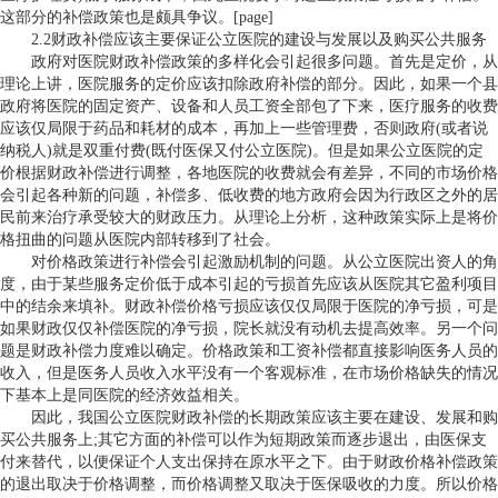
这部分的补偿政策也是颇具争议。[page]
2.2财政补偿应该主要保证公立医院的建设与发展以及购买公共服务
政府对医院财政补偿政策的多样化会引起很多问题。首先是定价，从
理论上讲，医院服务的定价应该扣除政府补偿的部分。因此，如果一个县
政府将医院的固定资产、设备和人员工资全部包了下来，医疗服务的收费
应该仅局限于药品和耗材的成本，再加上一些管理费，否则政府(或者说
纳税人)就是双重付费(既付医保又付公立医院)。但是如果公立医院的定
价根据财政补偿进行调整，各地医院的收费就会有差异，不同的市场价格
会引起各种新的问题，补偿多、低收费的地方政府会因为行政区之外的居
民前来治疗承受较大的财政压力。从理论上分析，这种政策实际上是将价
格扭曲的问题从医院内部转移到了社会。
对价格政策进行补偿会引起激励机制的问题。从公立医院出资人的角
度，由于某些服务定价低于成本引起的亏损首先应该从医院其它盈利项目
中的结余来填补。财政补偿价格亏损应该仅仅局限于医院的净亏损，可是
如果财政仅仅补偿医院的净亏损，院长就没有动机去提高效率。另一个问
题是财政补偿力度难以确定。价格政策和工资补偿都直接影响医务人员的
收入，但是医务人员收入水平没有一个客观标准，在市场价格缺失的情况
下基本上是同医院的经济效益相关。
因此，我国公立医院财政补偿的长期政策应该主要在建设、发展和购
买公共服务上;其它方面的补偿可以作为短期政策而逐步退出，由医保支
付来替代，以便保证个人支出保持在原水平之下。由于财政价格补偿政策
的退出取决于价格调整，而价格调整又取决于医保吸收的力度。所以价格