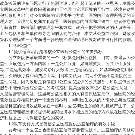
改革涉及的许多问题进行了热烈讨论，也引起了笔者的一些思考，发现公
立医院改革中的很多问题都来自于治理与管理环境的可行性，环境在这里
包括政府各部门对公立医院的管理水平与方式、医院内部管理所需要的管
理人才、管理的历史和文化背景、医院信息的可靠和准确性、患者信息的
可获得性、医保部门的管理水平和方式、政府一把手对医改的认识等等，
甚至包括各相关单位领导之间的认同与合作。本文从公益性回归、财政政
策和治理模式三个方面进一步说明治理和管理环境对政策可行性的影响。
1回归公益性
1.1提供适宜治疗是考核公立医院公益性的主要指标
公立医院改革最重要的一个目标就是回归公益性。目前，普遍认为公
益性应该包括三方面内容：一是公共服务，如抗震救灾、公共卫生服务
等;二是运营效率，如次均诊疗人数等;三是适宜治疗，如基本药物使用比
例，次均诊疗费和药费占比等。[3]本文认为，前两个方面不是医院的公
益性问题。因为政府是有偿使用公立医院提供的公共服务，所以提供公共
服务不能作为医院公益性的考核指标;提高运营效率也不是公益性问题，
只是运营管理问题。这里与公益性相关的只有提供适宜治疗。当医院的经
营效益是考核院长的一个重要指标时，同时医生收入的大部分是与医院甚
至是科室的经济效益联系在一起时，医院和医生的趋利动机就产生了。公
立医院管理者应该将提供与国家经济水平相适应的治疗方式放在医院的经
济利益之上，而保证公益性的实现。
1.2改革支付方式是促使公立医院提供适宜治疗的有效手段
要考核一个医院是否提供适宜治疗需要管理技术。适宜治疗的问题可