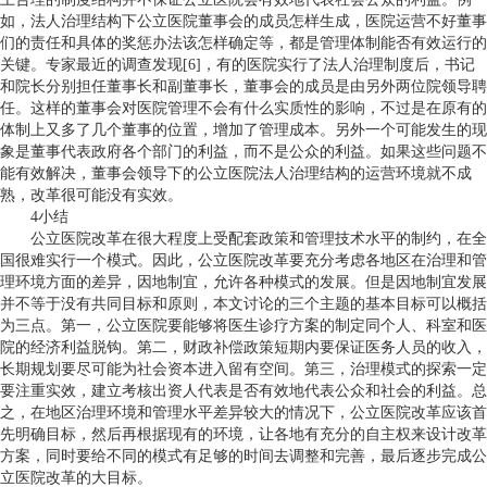
如，法人治理结构下公立医院董事会的成员怎样生成，医院运营不好董事
们的责任和具体的奖惩办法该怎样确定等，都是管理体制能否有效运行的
关键。专家最近的调查发现[6]，有的医院实行了法人治理制度后，书记
和院长分别担任董事长和副董事长，董事会的成员是由另外两位院领导聘
任。这样的董事会对医院管理不会有什么实质性的影响，不过是在原有的
体制上又多了几个董事的位置，增加了管理成本。另外一个可能发生的现
象是董事代表政府各个部门的利益，而不是公众的利益。如果这些问题不
能有效解决，董事会领导下的公立医院法人治理结构的运营环境就不成
熟，改革很可能没有实效。
4小结
公立医院改革在很大程度上受配套政策和管理技术水平的制约，在全
国很难实行一个模式。因此，公立医院改革要充分考虑各地区在治理和管
理环境方面的差异，因地制宜，允许各种模式的发展。但是因地制宜发展
并不等于没有共同目标和原则，本文讨论的三个主题的基本目标可以概括
为三点。第一，公立医院要能够将医生诊疗方案的制定同个人、科室和医
院的经济利益脱钩。第二，财政补偿政策短期内要保证医务人员的收入，
长期规划要尽可能为社会资本进入留有空间。第三，治理模式的探索一定
要注重实效，建立考核出资人代表是否有效地代表公众和社会的利益。总
之，在地区治理环境和管理水平差异较大的情况下，公立医院改革应该首
先明确目标，然后再根据现有的环境，让各地有充分的自主权来设计改革
方案，同时要给不同的模式有足够的时间去调整和完善，最后逐步完成公
立医院改革的大目标。