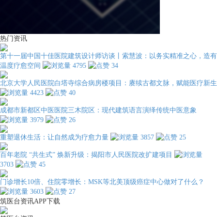
热门资讯
第十一届中国十佳医院建筑设计师访谈丨索慧波：以务实精准之心，造有
温度疗愈空间
4795
34
北京大学人民医院白塔寺综合病房楼项目：赓续古都文脉，赋能医疗新生
4423
40
成都市新都区中医医院三木院区：现代建筑语言演绎传统中医意象
3979
26
重塑退休生活：让自然成为疗愈力量
3857
25
百年老院 “共生式” 焕新升级：揭阳市人民医院改扩建项目
3703
45
门诊增长10倍、住院零增长：MSK等北美顶级癌症中心做对了什么？
3603
27
筑医台资讯APP下载