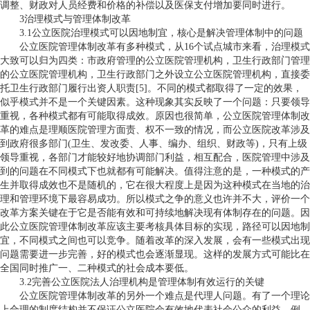
调整、财政对人员经费和价格的补偿以及医保支付增加要同时进行。
3治理模式与管理体制改革
3.1公立医院治理模式可以因地制宜，核心是解决管理体制中的问题
公立医院管理体制改革有多种模式，从16个试点城市来看，治理模式
大致可以归为四类：市政府管理的公立医院管理机构，卫生行政部门管理
的公立医院管理机构，卫生行政部门之外设立公立医院管理机构，直接委
托卫生行政部门履行出资人职责[5]。不同的模式都取得了一定的效果，
似乎模式并不是一个关键因素。这种现象其实反映了一个问题：只要领导
重视，各种模式都有可能取得成效。原因也很简单，公立医院管理体制改
革的难点是理顺医院管理方面责、权不一致的情况，而公立医院改革涉及
到政府很多部门(卫生、发改委、人事、编办、组织、财政等)，只有上级
领导重视，各部门才能较好地协调部门利益，相互配合，医院管理中涉及
到的问题在不同模式下也就都有可能解决。值得注意的是，一种模式的产
生并取得成效也不是随机的，它在很大程度上是因为这种模式在当地的治
理和管理环境下最容易成功。所以模式之争的意义也许并不大，评价一个
改革方案关键在于它是否能有效和可持续地解决现有体制存在的问题。因
此公立医院管理体制改革应该主要考核具体目标的实现，路径可以因地制
宜，不同模式之间也可以竞争。随着改革的深入发展，会有一些模式出现
问题需要进一步完善，好的模式也会逐渐显现。这样的发展方式可能比在
全国同时推广一、二种模式的社会成本要低。
3.2完善公立医院法人治理机构是管理体制有效运行的关键
公立医院管理体制改革的另外一个难点是代理人问题。有了一个理论
上合理的制度结构并不保证公立医院会有效地代表社会公众的利益。例