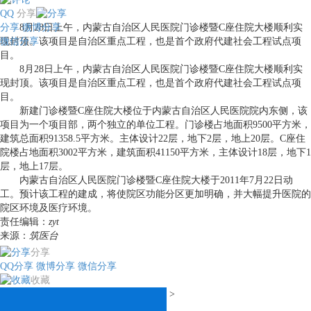
QQ
分享
分享
8月28日上午，内蒙古自治区人民医院门诊楼暨C座住院大楼顺利实
微博分享
微信分享
现封顶。该项目是自治区重点工程，也是首个政府代建社会工程试点项
目。
8月28日上午，内蒙古自治区人民医院门诊楼暨C座住院大楼顺利实
现封顶。该项目是自治区重点工程，也是首个政府代建社会工程试点项
目。
新建门诊楼暨C座住院大楼位于内蒙古自治区人民医院院内东侧，该
项目为一个项目部，两个独立的单位工程。门诊楼占地面积9500平方米，
建筑总面积91358.5平方米。主体设计22层，地下2层，地上20层。C座住
院楼占地面积3002平方米，建筑面积41150平方米，主体设计18层，地下1
层，地上17层。
内蒙古自治区人民医院门诊楼暨C座住院大楼于2011年7月22日动
工。预计该工程的建成，将使院区功能分区更加明确，并大幅提升医院的
院区环境及医疗环境。
责任编辑：
zyt
来源：
筑医台
分享
QQ分享
微博分享
微信分享
收藏
>