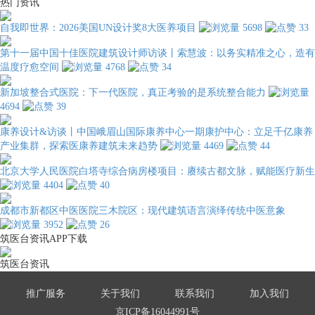
热门资讯
自我即世界：2026美国UN设计奖8大医养项目
5698
33
第十一届中国十佳医院建筑设计师访谈丨索慧波：以务实精准之心，造有
温度疗愈空间
4768
34
新加坡整合式医院：下一代医院，真正考验的是系统整合能力
4694
39
康养设计&访谈丨中国峨眉山国际康养中心一期康护中心：立足千亿康养
产业集群，探索医康养建筑未来趋势
4469
44
北京大学人民医院白塔寺综合病房楼项目：赓续古都文脉，赋能医疗新生
4404
40
成都市新都区中医医院三木院区：现代建筑语言演绎传统中医意象
3952
26
筑医台资讯APP下载
筑医台资讯
推广服务
关于我们
联系我们
加入我们
京ICP备16044991号