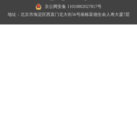
京公网安备 11010802027817号
地址：北京市海淀区西直门北大街56号南栋富德生命人寿大厦7层