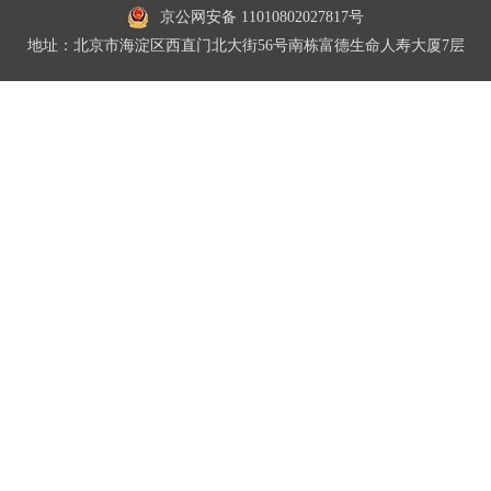
京公网安备 11010802027817号
地址：北京市海淀区西直门北大街56号南栋富德生命人寿大厦7层