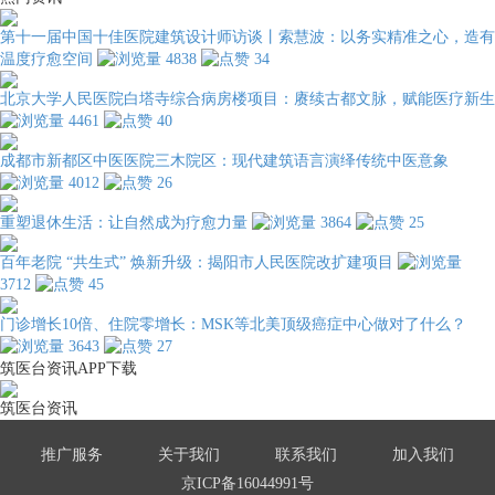
第十一届中国十佳医院建筑设计师访谈丨索慧波：以务实精准之心，造有
温度疗愈空间
4838
34
北京大学人民医院白塔寺综合病房楼项目：赓续古都文脉，赋能医疗新生
4461
40
成都市新都区中医医院三木院区：现代建筑语言演绎传统中医意象
4012
26
重塑退休生活：让自然成为疗愈力量
3864
25
百年老院 “共生式” 焕新升级：揭阳市人民医院改扩建项目
3712
45
门诊增长10倍、住院零增长：MSK等北美顶级癌症中心做对了什么？
3643
27
筑医台资讯APP下载
筑医台资讯
推广服务
关于我们
联系我们
加入我们
京ICP备16044991号