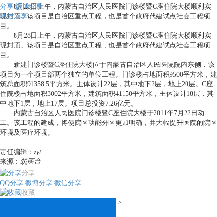
分享
8月28日上午，内蒙古自治区人民医院门诊楼暨C座住院大楼顺利实
微博分享
微信分享
现封顶。该项目是自治区重点工程，也是首个政府代建试点社会工程项
目。
8月28日上午，内蒙古自治区人民医院门诊楼暨C座住院大楼顺利实
现封顶。该项目是自治区重点工程，也是首个政府代建试点社会工程项
目。
新建门诊楼暨C座住院大楼位于内蒙古自治区人民医院院内东侧，该
项目为一个项目部两个独立的单位工程。门诊楼占地面积9500平方米，建
筑总面积91358.5平方米。主体设计22层，其中地下2层，地上20层。C座
住院楼占地面积3002平方米，建筑面积41150平方米，主体设计18层，其
中地下1层，地上17层。项目总投资7.26亿元。
内蒙古自治区人民医院门诊楼暨C座住院大楼于2011年7月22日动
工。该工程的建成，将使院区功能分区更加明确，并大幅提升医院的院区
环境及医疗环境。
责任编辑：
zyt
来源：
筑医台
分享
QQ分享
微博分享
微信分享
收藏
>