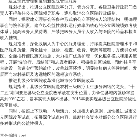
建立现代管理制度创新医院管理服务
规划提出，推进公立医院政事分开、管办分开。各级卫生行政部门负
责人不得兼任公立医院领导职务，逐步取消公立医院行政级别。
同时，探索建立理事会等多种形式的公立医院法人治理结构，明确理
事会与院长职责。建立以公益性质和运行效率为核心的公立医院绩效考核
体系，提高医务人员待遇。严禁把医务人员个人收入与医院的药品和检查
收入挂钩。
规划指出，深化以病人为中心的服务理念，持续提高医院管理水平和
医疗服务质量。简化挂号、就诊、检查、收费、取药等流程，方便群众就
医。全面推行便民惠民措施，大力推广优质护理，优化服务模式和服务流
程，开展“先诊疗、后结算”和志愿者服务。积极推进区域统一预约挂号平
台建设，普遍实行预约诊疗，改善就医环境，明显缩短病人等候时间。发
展面向农村基层及边远地区的远程诊疗系统。
推进县级公立医院改革深化城市公立医院改革
规划指出，县级公立医院是农村三级医疗卫生服务网络的龙头。“十
二五”期间要把县级公立医院改革放在突出位置，力争使县域内就诊率提
高到90%左右，基本实现大病不出县。2015年要实现县级公立医院阶段性
改革目标。
同时，按照上下联动、内增活力、外加推力的原则，加快推进城市公
立医院改革试点，拓展深化试点内容。鼓励社会资本对部分公立医院进行
多种形式的公益性投入。
责任编辑：
zyt