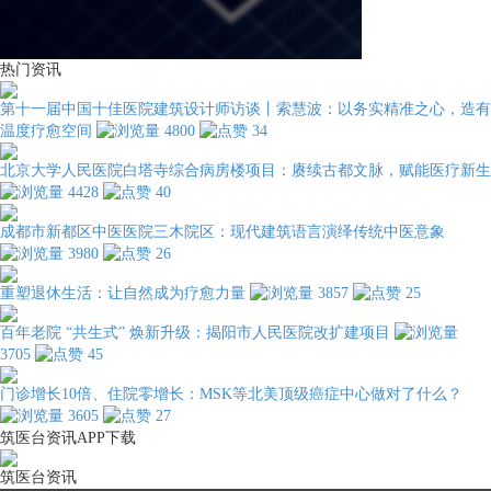
热门资讯
第十一届中国十佳医院建筑设计师访谈丨索慧波：以务实精准之心，造有
温度疗愈空间
4800
34
北京大学人民医院白塔寺综合病房楼项目：赓续古都文脉，赋能医疗新生
4428
40
成都市新都区中医医院三木院区：现代建筑语言演绎传统中医意象
3980
26
重塑退休生活：让自然成为疗愈力量
3857
25
百年老院 “共生式” 焕新升级：揭阳市人民医院改扩建项目
3705
45
门诊增长10倍、住院零增长：MSK等北美顶级癌症中心做对了什么？
3605
27
筑医台资讯APP下载
筑医台资讯