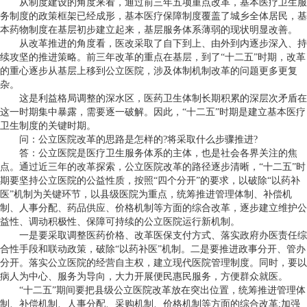
从制度建设的角度来看，通过前三年五项重点改革，基本医疗卫生服
务制度的政策框架已经成形，基本医疗保障制度覆盖了城乡全体居民，基
本药物制度在基层初步建立起来，基层服务体系薄弱的现状明显改善。
从改革推进的角度看，医改采取了自下到上、由外到内逐步深入、持
续攻坚的推进策略。前三年改革的重点在基层，到了“十二五”时期，改革
的重心逐步从基层上移到公立医院，涉及体制机制改革的问题更多更复
杂。
这是利益格局调整的深水区，医药卫生体制长期积累的深层次矛盾在
这一时期集中暴露，需要逐一破解。因此，“十二五”时期是建立基本医疗
卫生制度的关键时期。
问：公立医院改革的思路是怎样的?将采取什么步骤推进?
答：公立医院是医疗卫生服务体系的主体，也是社会各界关注的焦
点。通过近三年的改革探索，公立医院改革的路径逐步清晰，“十二五”时
期要坚持公立医院的公益性质，按照“四个分开”的要求，以破除“以药补
医”机制为关键环节，以县级医院为重点，统筹推进管理体制、补偿机
制、人事分配、药品供应、价格机制等方面的综合改革，逐步建立维护公
益性、调动积极性、保障可持续的公立医院运行新机制。
一是要采取调整医药价格、改革医保支付方式、落实政府办医责任综
合性手段和联动政策，破除“以药补医”机制。二是要推进政事分开、管办
分开。落实公立医院的经营自主权，建立现代医院管理制度。同时，要以
病人为中心、服务为导向，大力开展便民惠民服务，方便群众就医。
“十二五”期间要把县级公立医院改革放在突出位置，统筹推进管理体
制、补偿机制、人事分配、采购机制、价格机制等方面的综合改革;加强