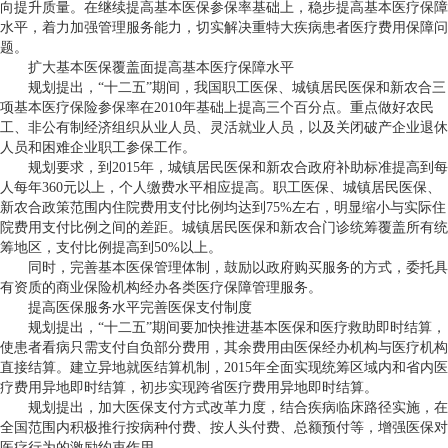
向提升质量。在继续提高基本医保参保率基础上，稳步提高基本医疗保障
水平，着力加强管理服务能力，切实解决重特大疾病患者医疗费用保障问
题。
扩大基本医保覆盖面提高基本医疗保障水平
规划提出，“十二五”期间，我国职工医保、城镇居民医保和新农合三
项基本医疗保险参保率在2010年基础上提高三个百分点。重点做好农民
工、非公有制经济组织从业人员、灵活就业人员，以及关闭破产企业退休
人员和困难企业职工参保工作。
规划要求，到2015年，城镇居民医保和新农合政府补助标准提高到每
人每年360元以上，个人缴费水平相应提高。职工医保、城镇居民医保、
新农合政策范围内住院费用支付比例均达到75%左右，明显缩小与实际住
院费用支付比例之间的差距。城镇居民医保和新农合门诊统筹覆盖所有统
筹地区，支付比例提高到50%以上。
同时，完善基本医保管理体制，鼓励以政府购买服务的方式，委托具
有资质的商业保险机构经办各类医疗保障管理服务。
提高医保服务水平完善医保支付制度
规划提出，“十二五”期间要加快推进基本医保和医疗救助即时结算，
使患者看病只需支付自负部分费用，其余费用由医保经办机构与医疗机构
直接结算。建立异地就医结算机制，2015年全面实现统筹区域内和省内医
疗费用异地即时结算，初步实现跨省医疗费用异地即时结算。
规划提出，加大医保支付方式改革力度，结合疾病临床路径实施，在
全国范围内积极推行按病种付费、按人头付费、总额预付等，增强医保对
医疗行为的激励约束作用。