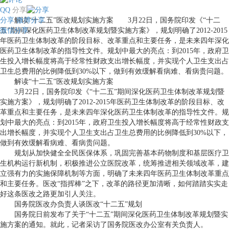
QQ
分享
分享
解读“十二五”医改规划实施方案 3月22日，国务院印发《“十二
微博分享
微信分享
五”期间深化医药卫生体制改革规划暨实施方案》，规划明确了2012-2015
年医药卫生体制改革的阶段目标、改革重点和主要任务，是未来四年深化
医药卫生体制改革的指导性文件。规划中最大的亮点：到2015年，政府卫
生投入增长幅度将高于经常性财政支出增长幅度，并实现个人卫生支出占
卫生总费用的比例降低到30%以下，做到有效缓解看病难、看病贵问题。
解读“十二五”医改规划实施方案
3月22日，国务院印发《“十二五”期间深化医药卫生体制改革规划暨
实施方案》，规划明确了2012-2015年医药卫生体制改革的阶段目标、改
革重点和主要任务，是未来四年深化医药卫生体制改革的指导性文件。规
划中最大的亮点：到2015年，政府卫生投入增长幅度将高于经常性财政支
出增长幅度，并实现个人卫生支出占卫生总费用的比例降低到30%以下，
做到有效缓解看病难、看病贵问题。
规划从加快健全全民医保体系，巩固完善基本药物制度和基层医疗卫
生机构运行新机制，积极推进公立医院改革，统筹推进相关领域改革，建
立强有力的实施保障机制等方面，明确了未来四年医药卫生体制改革重点
和主要任务。医改“指挥棒”之下，改革的路径更加清晰，如何踏踏实实走
好这条医改之路更加引人关注。
国务院医改办负责人谈医改“十二五”规划
国务院日前发布了关于“十二五”期间深化医药卫生体制改革规划暨实
施方案的通知。就此，记者采访了国务院医改办公室有关负责人。