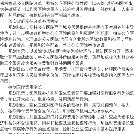
积极推进公立医院改革，坚持公立医院公益性质，以破除“以药补医”机制
为关键环节，以县级医院为重点，统筹推进管理体制、补偿机制、人事分
配、药品供应、价格机制等方面的综合改革。
落实政府责任改革补偿机制
规划指出，坚持公立医院面向城乡居民提供基本医疗卫生服务的主导
地位，进一步明确政府举办公立医院的目的和应履行的职责，扭转公立医
院逐利行为。合理确定公立医院(含国有企业所办医院)数量和布局，严格
控制建设标准、规模和设备配备。禁止公立医院举债建设。
规划表示，以破除“以药补医”机制为关键环节，推进医药分开，逐步
取消药品加成政策，将公立医院补偿由服务收费、药品加成收入和财政补
助三个渠道改为服务收费和财政补助两个渠道。
规划提出，提高诊疗费、手术费、护理费收费标准，体现医疗服务合
理成本和医务人员技术劳务价值。医疗技术服务收费按规定纳入医保支付
范围。
控制医疗费用增长
规划表示，医保经办机构和卫生监管部门要加强对医疗服务行为的监
管，制止开大处方、重复检查、滥用药品等行为。
规划指出，强化医保对医疗服务的监控作用，采取总额预付、按人
头、按病种付费等复合支付方式，引导医疗机构主动控制成本。
规划指出，加强卫生部门对医疗费用的监管控制，及时查处为追求经
济利益的不合理用药、用材和检查及重复检查等行为。加强对费用增长速
度较快疾病诊疗行为的重点监控，控制公立医院提供非基本医疗服务。