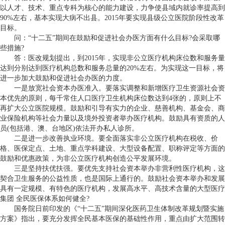
以人才、技术、重点专科为核心的能力建设，力争使县域内就诊率提高到
90%左右，基本实现大病不出县。2015年要实现县级公立医院阶段性改革
目标。
问：“十二五”期间在鼓励和促进社会办医方面有什么目标?会采取哪
些措施?
答：医改规划提出，到2015年，实现非公立医疗机构床位数和服务量
达到分别达到医疗机构总数和服务总量的20%左右。为实现这一目标，将
进一步加大鼓励和促进社会办医的力度。
一是放宽社会资本办医准入。要落实调整和新增医疗卫生资源社会资
本优先的原则，每千常住人口医疗卫生机构床位数达到4张的，原则上不
再扩大公立医院规模。鼓励和引导有实力的企业、慈善机构、基金会、商
业保险机构等社会力量以及境外投资者举办医疗机构。鼓励具有资质的人
员(包括港、澳、台地区)依法开办私人诊所。
二是进一步改善执业环境。要全面落实非公立医疗机构在税收、价
格、医保定点、土地、重点学科建设、大型设备配置、职称评定等方面的
鼓励和优惠政策，为非公立医疗机构创造公平发展环境。
三是坚持扶优扶强。要优先支持社会资本举办非营利性医疗机构，这
契合卫生服务的公益性质，也是国际上通行的。鼓励社会资本举办和发展
具有一定规模、有特色的医疗机构，发展高水平、高技术含量的大型医疗
集团 全民医保体系如何健全?
国务院日前印发的《“十二五”期间深化医药卫生体制改革规划暨实施
方案》指出，要充分发挥全民基本医保的基础性作用，重点由扩大范围转