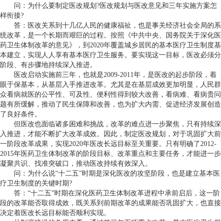
问：为什么要制定医改规划?医改规划与医改意见和三年实施方案怎
样衔接?
答：医改关系到十几亿人民的健康福祉，也是事关经济社会全局的系
统改革，是一个长期而艰巨的过程。按照《中共中央、国务院关于深化医
药卫生体制改革的意见》，到2020年覆盖城乡居民的基本医疗卫生制度基
本建立，实现人人享有基本医疗卫生服务。要实现这一目标，医改必须分
阶段、有步骤地持续深入推进。
医改启动实施前三年，也就是2009-2011年，是医改的起步阶段，着
眼于保基本，从基层入手推进改革。尤其是在基层成效更加明显，人民群
众看病就医的公平性、可及性、便利性得到较大改善，看病难、看病贵问
题有所缓解，推动了民生保障和改善，也为扩大内需、促进经济发展创造
了良好条件。
但医改也面临诸多困难和挑战，改革的难点进一步聚焦，只有持续深
入推进，才能不断扩大改革成效。因此，制定医改规划，对于巩固扩大前
一阶段改革成果，实现2020年医改长远目标至关重要。只有明确了2012-
2015年医药卫生体制改革的阶段目标、改革重点和主要任务，才能进一步
凝聚共识、找准突破口，推动医改持续有效深入。
问：为什么说“十二五”时期是深化医改的攻坚阶段，也是建立基本医
疗卫生制度的关键时期?
答：“十二五”时期在深化医药卫生体制改革进程中承前启后，这一阶
段的改革能否取得成效，既关系到前期改革的成果能否巩固扩大，也直接
决定着医改长远目标能否顺利实现。