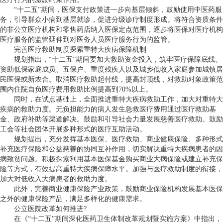
“十二五”期间，医保支付政策进一步向基层倾斜，鼓励使用中医药服
务，引导群众小病到基层就诊，促进分级诊疗制度形成。将符合资质条件
的非公立医疗机构和零售药店纳入医保定点范围，逐步将医保对医疗机构
医疗服务的监管延伸到对医务人员医疗服务行为的监管。
完善医疗救助制度探索重特大疾病保障机制
规划指出，“十二五”期间要加大救助资金投入，筑牢医疗保障底线。
资助低保家庭成员、五保户、重度残疾人以及城乡低收入家庭参加城镇居
民医保或新农合。取消医疗救助起付线，提高封顶线，对救助对象政策范
围内住院自负医疗费用救助比例提高到70%以上。
同时，在试点基础上，全面推进重特大疾病救助工作，加大对重特大
疾病的救助力度。无负担能力的病人发生急救医疗费用通过医疗救助基
金、政府补助等渠道解决。鼓励和引导社会力量发展慈善医疗救助。鼓励
工会等社会团体开展多种形式的医疗互助活动。
规划提出，充分发挥基本医保、医疗救助、商业健康保险、多种形式
补充医疗保险和公益慈善的协同互补作用，切实解决重特大疾病患者的因
病致贫问题。积极探索利用基本医保基金购买商业大病保险或建立补充保
险等方式，有效提高重特大疾病保障水平。加强与医疗救助制度的衔接，
加大对低收入大病患者的救助力度。
此外，完善商业健康保险产业政策，鼓励商业保险机构发展基本医保
之外的健康保险产品，满足多样化的健康需求。
公立医院改革如何推进?
在《“十二五”期间深化医药卫生体制改革规划暨实施方案》中指出，