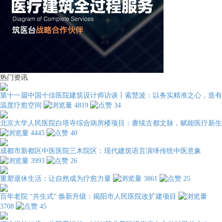
热门资讯
第十一届中国十佳医院建筑设计师访谈丨索慧波：以务实精准之心，造有
温度疗愈空间
4819
34
北京大学人民医院白塔寺综合病房楼项目：赓续古都文脉，赋能医疗新生
4445
40
成都市新都区中医医院三木院区：现代建筑语言演绎传统中医意象
3993
26
重塑退休生活：让自然成为疗愈力量
3861
25
百年老院 “共生式” 焕新升级：揭阳市人民医院改扩建项目
3708
45