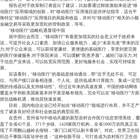
报告还对于政策制订者提出了建议，比如要通过财政激励来促进“移
动医疗”应用领域的创新，对“移动医疗”应用项目提供评估指导，适当平
衡特定“移动医疗”应用项目的风险和收益，并对与“移动医疗”相关的小额
金融交易等采取更加宽松的管制政策，等等。
“移动医疗”战略机遇显现中国
就中国社会而言，“移动医疗”有着更加现实的社会意义对于政府来
说，可提升社会人口素质、加强公众服务能力，减少“未富先老”带来的压
力;对于公众来说，可以获得更廉价、更便捷的基础医疗，享受到更完善
的医疗保健服务;对于医院来说，可以缓解“医患矛盾”，减轻门诊压力;对
于信息产业来说，可以拓宽应用范围，更好地服务社会，实现可持续发
展。
应该看到，“移动医疗”的基础是移动通信，即“近乎无处不在、可定
位、与用户接口设备相连接、个人化、提供低成本计算能力、集成一定范
围的传感器以及支持移动性”。经过近年来的高速发展，中国的移动网络
覆盖水平和欧美国家基本持平甚至略有领先，完全可以在“移动医疗”方面
抓住战略机遇，推动其快速发展。
目前，国内电信企业已经开始在“移动医疗”领域进行布局，并不乏产
生了诸多良好经济和社会效益的典型应用。
在贵州，贵州省与中移动共建的新型农村合作医疗信息管理系统，覆
盖了全省42个县、371个乡镇、1428家医疗机构，全省1000万农民真正实
现了不用翻山越岭去报销，“家门口就可以刷卡看病”。对此，世界卫生组
织总干事陈冯富珍评价道：“这种创新手段，可打造成为农村医疗卫生信