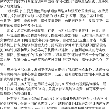
剑桥大学的跨学科专家资源和中国移动“移动医疗”领域最新实践，最终完
成了研究报告。
“移动医疗”主要是指使用移动通信网络来加强医疗卫生保健。在应用
方面，报告梳理了全球128项最新的“移动医疗”应用，覆盖了基础护理、
公共卫生研究、急救护理、慢性疾病管理、自助医疗服务，及医疗卫生系
统整体效率提升等多个领域。
比如，通过智能手机收集、存储、分析和上传生命体征、位置、情
绪、环境温度和污染程度等数据，医生可以更加便捷、及时地开展医学研
究和病情监测;利用覆盖完善的移动网络，偏远地区的卫生工作者，能通
过手机进行专业培训和远程支持，提高医疗保健水平;无线跌倒预防设备
把加速过滤器和重力传感器与手机网络相连接，以监测老年人的行走状
态，预防、预知他们的“跌倒”;甚至，“移动医疗”还能够开发一个专门的交
流系统，供遭受重大自然灾害的灾难者进行互动沟通、增强恢复信心，等
等。
在塔斯马尼亚岛，澳洲电信为妇女提供了乳腺癌检查服务，通过移动
宽带网络向评估中心传递图像文件，以至于在偏远地区的女性不用长途跋
涉就能够得到专家诊断。
在英国，病人可以使用沃达丰提供的3G医生移动视频咨询服务，通
过拨打3G视频电话向医生咨询，只需支付35英镑咨询费，就可享受专业
医师提供的咨询服务。
还有专为iPhone和iPod Touch设计的提供健身教程的软件，适合不同
的健身方法，锻炼不同的肌肉群，还可以制定健身目标并对健身的过程进
行监督。另一款专为iPhone设计的软件，则可提供多种戒烟方式供使用。