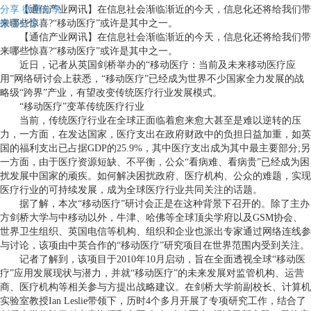
分享
【通信产业网讯】在信息社会渐临渐近的今天，信息化还将给我们带
微博分享
微信分享
来哪些惊喜?“移动医疗”或许是其中之一。
【通信产业网讯】在信息社会渐临渐近的今天，信息化还将给我们带
来哪些惊喜?“移动医疗”或许是其中之一。
近日，记者从英国剑桥举办的“移动医疗：当前及未来移动医疗应
用”网络研讨会上获悉，“移动医疗”已经成为世界不少国家全力发展的战
略级“跨界”产业，有望改变传统医疗行业发展模式。
“移动医疗”变革传统医疗行业
当前，传统医疗行业在全球正面临着愈来愈大甚至是难以逆转的压
力，一方面，在发达国家，医疗支出在政府财政中的负担日益加重，如英
国的福利支出已占据GDP的25.9%，其中医疗支出成为其中最主要部分;另
一方面，由于医疗资源短缺、不平衡，公众“看病难、看病贵”已经成为困
扰发展中国家的顽疾。如何解决困扰政府、医疗机构、公众的难题，实现
医疗行业的可持续发展，成为全球医疗行业共同关注的话题。
据了解，本次“移动医疗”研讨会正是在这种背景下召开的。除了主办
方剑桥大学与中移动以外，牛津、哈佛等全球顶尖学府以及GSM协会、
世界卫生组织、英国电信等机构、组织和企业也派出专家通过网络连线参
与讨论，该项由中英合作的“移动医疗”研究项目在世界范围内受到关注。
记者了解到，该项目于2010年10月启动，旨在全面透视全球“移动医
疗”应用发展现状与潜力，并就“移动医疗”的未来发展对监管机构、运营
商、医疗机构等相关参与方提出战略建议。在剑桥大学前副校长、计算机
实验室教授Ian Leslie带领下，历时4个多月开展了专项研究工作，结合了