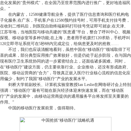
息化发展的"贵州模式"，在全国乃至世界范围内进行推广，更好地造福民
众。”
在内蒙古，12580健康导航业务，提供了医疗信息查询和医疗机构电
子化服务;在广东，手机客户在12580预约挂号时，可用手机支付挂号费，
在收到二维码后，到医院自助终端刷码打印挂号凭证即可就诊;在天津、
江苏等地，当地医院与移动共建的“医患通”平台，整合了呼叫中心、视频
探视、移动诊室等多种功能;在上海，患者用手机拨打120求助，手机呼叫
120立即寻址系统可在5秒钟内完成定位，给病患更及时的抢救……
不过，我们也应该清醒地看到，虽然中国在“移动医疗”领域取得了可
喜的成果，部分典型应用推广效果较好，但是仍处于起步阶段，在与国内
现有医疗卫生系统协同的进一步紧密结合上，还面临诸多困难。同时，
在“移动医疗”建设方面，仍主要依靠行业、企业推动，还没有形成政府、
医院、移动运营商的“合力”，导致真正嵌入医疗行业核心流程的信息化应
用偏少，制约了我国“移动医疗”产业的发展水平。
剑桥大学前副校长、计算机实验室教授Ian Leslie在网络研讨会上特别
强调："移动医疗"最有可能在新兴经济体迎来快速发展，而在“移动医
疗”产业的发展中，由移动运营商提供的通用服务平台将发挥至关重要的
作用。”
中国的移动医疗发展前景，值得期待。