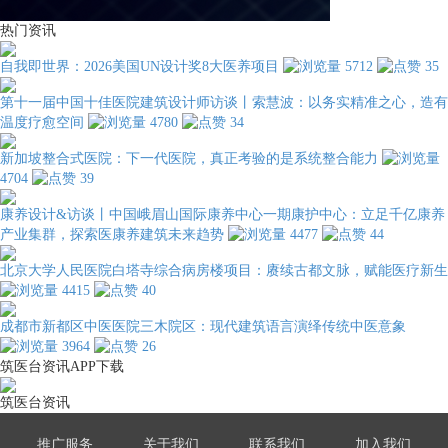
热门资讯
自我即世界：2026美国UN设计奖8大医养项目
5712
35
第十一届中国十佳医院建筑设计师访谈丨索慧波：以务实精准之心，造有
温度疗愈空间
4780
34
新加坡整合式医院：下一代医院，真正考验的是系统整合能力
4704
39
康养设计&访谈丨中国峨眉山国际康养中心一期康护中心：立足千亿康养
产业集群，探索医康养建筑未来趋势
4477
44
北京大学人民医院白塔寺综合病房楼项目：赓续古都文脉，赋能医疗新生
4415
40
成都市新都区中医医院三木院区：现代建筑语言演绎传统中医意象
3964
26
筑医台资讯APP下载
筑医台资讯
推广服务
关于我们
联系我们
加入我们