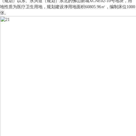
（规划）以东、永兴道（规划）东北的佛山新城XCNE02-10号地块，用
地性质为医疗卫生用地，规划建设净用地面积60805.96㎡，编制床位1000
张。