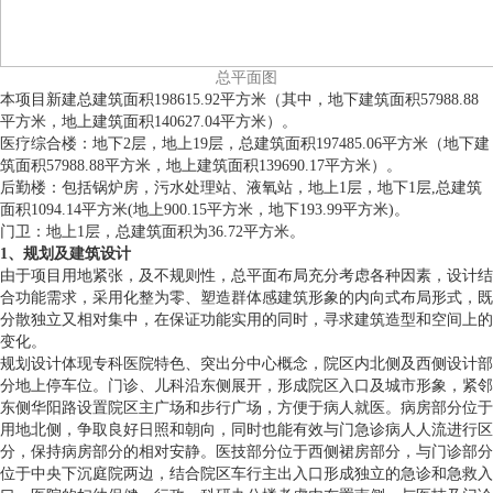
总平面图
本项目新建总建筑面积198615.92平方米（其中，地下建筑面积57988.88
平方米，地上建筑面积140627.04平方米）。
医疗综合楼：地下2层，地上19层，总建筑面积197485.06平方米（地下建
筑面积57988.88平方米，地上建筑面积139690.17平方米）。
后勤楼：包括锅炉房，污水处理站、液氧站，地上1层，地下1层,总建筑
面积1094.14平方米(地上900.15平方米，地下193.99平方米)。
门卫：地上1层，总建筑面积为36.72平方米。
1、规划及建筑设计
由于项目用地紧张，及不规则性，总平面布局充分考虑各种因素，设计结
合功能需求，采用化整为零、塑造群体感建筑形象的内向式布局形式，既
分散独立又相对集中，在保证功能实用的同时，寻求建筑造型和空间上的
变化。
规划设计体现专科医院特色、突出分中心概念，院区内北侧及西侧设计部
分地上停车位。门诊、儿科沿东侧展开，形成院区入口及城市形象，紧邻
东侧华阳路设置院区主广场和步行广场，方便于病人就医。病房部分位于
用地北侧，争取良好日照和朝向，同时也能有效与门急诊病人人流进行区
分，保持病房部分的相对安静。医技部分位于西侧裙房部分，与门诊部分
位于中央下沉庭院两边，结合院区车行主出入口形成独立的急诊和急救入