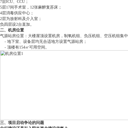
7层ICU、CCU；
5层17间手术室，12张麻醉复苏床；
4层消毒供应中心；
2层为放射科及介入室；
负四层设2台直加。
二、机房位置
气源站房位置：大楼屋顶设置机房，制氧机组、负压机组、空压机组集中
- 地下室、设备层均无合适地方设置气源站房；
- 顶楼有154㎡可用空间。
三、项目启动争论的问题