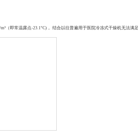
g/m³（即常温露点-23.1°C)， 结合以往普遍用于医院冷冻式干燥机