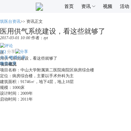
首页
资讯
视频
活动
筑医台资讯
>>
资讯正文
医用供气系统建设，看这些就够了
2017-03-01 10:00
作者：
zyt
QQ
分享
医
分享
微博分享
用供气系统建设，看这些就够了
微信分享
项目概况
项目名称：中山大学附属第二医院南院区病房综合楼
定位：病房综合楼，主要以手术外科为主
建筑面积：91746㎡，地下4层，地上18层
规模：1000床
设计时间：2009年
启动时间：2011年