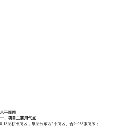
总平面图
一、项目主要用气点
8-18层标准病区，每层分东西2个病区、合计938张病床；