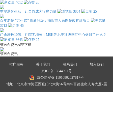
4012
26
重塑退休生活：让自然成为疗愈力量
3864
25
百年老院 “共生式” 焕新升级：揭阳市人民医院改扩建项目
3712
45
门诊增长10倍、住院零增长：MSK等北美顶级癌症中心做对了什么？
3643
27
筑医台资讯APP下载
筑医台资讯
推广服务
关于我们
联系我们
加入我们
京ICP备16044991号
京公网安备 11010802027817号
地址：北京市海淀区西直门北大街56号南栋富德生命人寿大厦7层