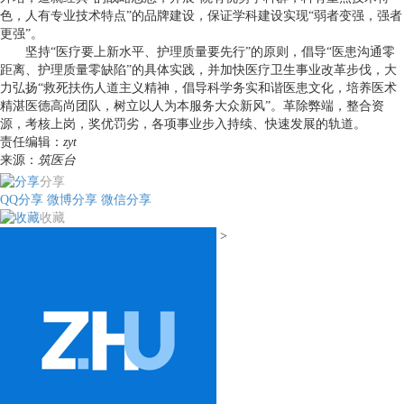
色，人有专业技术特点”的品牌建设，保证学科建设实现“弱者变强，强者
更强”。
坚持“医疗要上新水平、护理质量要先行”的原则，倡导“医患沟通零
距离、护理质量零缺陷”的具体实践，并加快医疗卫生事业改革步伐，大
力弘扬“救死扶伤人道主义精神，倡导科学务实和谐医患文化，培养医术
精湛医德高尚团队，树立以人为本服务大众新风”。革除弊端，整合资
源，考核上岗，奖优罚劣，各项事业步入持续、快速发展的轨道。
责任编辑：
zyt
来源：
筑医台
分享
QQ分享
微博分享
微信分享
收藏
>