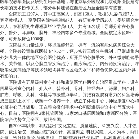
医学院教学医院及研究生培养基地，与北京阜外医院和北京朝阳医院建有
长期的技术协作关系，部分学科建设在自治区乃至全国享有盛誉。
全院职工1297人，其中正高86人，副高168人，教授3人,副教授7人，
客座教授2人，享受国务院特殊津贴7人，有研究生学历26人，委培研究生
23人，在职研究生课程班毕业学员61人，共有16名硕士导师分布在心胸
外、普外、耳鼻喉、脑外、神经内等多个专业领域。全院核定床位850
张，可开放床位1000张。
医院技术力量雄厚，环境温馨舒适，拥有一流的智能化病房综合大
楼。全院共设置临床医技专业32个，逐步实行三级分科机制，已形成集内
外妇儿为一体的地区综合医疗优势，所开展的心脏手术、外科微创腔镜手
术、关节镜、以及心脑血管疾病治疗，血液病治疗、内分泌疾病治疗、呼
吸消化疾病治疗等技术领域均具有地区领先水平和特色优势,在区内外具
有影响力。
医院设有五星级科室心外科和康复医学科两个自治区重点学科，设有
四星级科室心内科、介入科、普外科、骨科、神经内科、泌尿、妇产科、
肿瘤、呼吸、儿科、体检等市级重点学科。并把有发展有潜力的科室培养
成三星以上水平，成熟一个培养一个。成立了体检中心，神经康复中心和
心脏中心已具雏形，正在整合微创手术中心和疑难病会诊中心等五大中
心。目前，医院拥有2家托管医院，2家对口基层医院和1家新区分院，医
院综合优势立足全区、放眼全国。
自2008年以来，我院提出“文化立院、质量建院、科技兴院、人才强
院、依法治院、勤俭办院”的方针。高度树立“科技兴院，人才为本，内引
外培，造就经典”的战略思想，开展“院有优势学科群，科有重点技术特