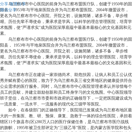
分享
乌兰察布市中心医院的前身为乌兰察布盟医疗队，创建于1950年的固
微博分享
微信分享
阳县， 1953年与平地泉医院合并为乌兰察布盟医院。2004年撤盟设市，
更名为乌兰察布市中心医院。开院之初，设施简陋，诸多不备，举步维
艰。历任先辈不辱使命，秉承求是学风，以科学的理念管理医院，培育学
术氛围，使“严谨求实”成为医院深厚底蕴中最基本最核心的文化基因和元
素。
乌兰察布市中心医院的前身为乌兰察布盟医疗队，创建于1950年的固
阳县， 1953年与平地泉医院合并为乌兰察布盟医院。2004年撤盟设市，
更名为乌兰察布市中心医院。开院之初，设施简陋，诸多不备，举步维
艰。历任先辈不辱使命，秉承求是学风，以科学的理念管理医院，培育学
术氛围，使“严谨求实”成为医院深厚底蕴中最基本最核心的文化基因和元
素。
乌兰察布市正在建设一家崇德尚术、助危扶因，让病人和员工公认优
秀并赋有爱心的医院，致力于为乌兰察布及三省交界地区的健康提供符合
公众需求的医疗服务。同时，乌兰察布市中心医院管理者承认并珍惜每个
员工的贡献，并建立鼓励创新和员工终身学习的文化氛围。中心医院领导
班子坚信，在乌兰察市市委和市政府的正确领导下，一定把医院建设成为
一流质量、一流水平、一流服务的现代化三级甲等医院。
如今，在各级部门的正确领导下，医院现已发展成为乌兰察布地区最
大的一所集医、教、研、预保、康复、急救于一体的综合性医院，承担着
辖区11个旗县市(区)280万人口的医疗保健任务，是乌兰察布市医疗战线
的旗帜，1995年被卫生部评定为“三级乙等”医院，是内蒙古医学院和包头