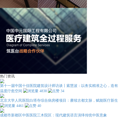
热门资讯
第十一届中国十佳医院建筑设计师访谈丨索慧波：以务实精准之心，造有
温度疗愈空间
4838
34
北京大学人民医院白塔寺综合病房楼项目：赓续古都文脉，赋能医疗新生
4461
40
成都市新都区中医医院三木院区：现代建筑语言演绎传统中医意象