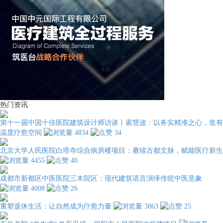
热门资讯
第十一届中国十佳医院建筑设计师访谈丨索慧波：以务实精准之心，造有
温度疗愈空间
4834
34
北京大学人民医院白塔寺综合病房楼项目：赓续古都文脉，赋能医疗新生
4455
40
成都市新都区中医医院三木院区：现代建筑语言演绎传统中医意象
4008
26
重塑退休生活：让自然成为疗愈力量
3863
25