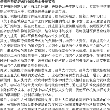
多措并举促进医疗保险基金开源节流
要解决医保制度的可持续性问题，关键是从基本制度设计、监督管理措施
制定等方面入手，推进医保基金的开源节流。
首先，积极推进医疗保险制度整合，提高统筹层次。随着2016年1月3日
《关于整合城乡居民基本医疗保险制度的意见》的印发，医保制度整合的
步伐开始加速。应在此基础上，推进医保制度跨区域衔接，实现医保关系
的转移接续和异地就医结算。结合财政体制改革，最终促进医保基金统筹
层次的提高，解决医保基金的结构性失衡问题。
其次，调整医疗保险缴费各方的负担比例，增强个人责任。逐步提高个人
在各类医保制度中的筹资责任，加强个人待遇与个人缴费水平之间的相关
性，形成有效的激励约束机制，控制医保基金的支出规模。具体来看，在
城镇职工医疗保险筹资中，减轻企业负担，加强个人筹资责任。在城镇居
民医疗保险和新农合中，改变财政补助占绝大部分的失衡局面，建立财政
补贴与个人缴费的合理分担机制。
再次，完善医疗保险中的控费制度，改革支付方式。改革支付模式是控制
医保基金支出规模的关键点之一。应在按服务付费的基础上，逐步开展总
额预付、按人头付费、按病种付费等多种付费方式相结合的复合付费制度
改革。尝试在部分常见大病中推行按病种付费，通过规范和简化操作流程
来降低医疗成本。在门诊中尝试推行按人头付费，促使医疗机构加强对疾
病的早期预防，控制后期治疗成本。
最后，尝试引入长期护理保险制度，应对人口老龄化对医疗保险基金的冲
击。长期护理保险是部分老龄化程度较高的国家筹集老年照料所需资金的
重要方式，尝试在我国建立长期护理保险制度，能将当前医疗保险承担的