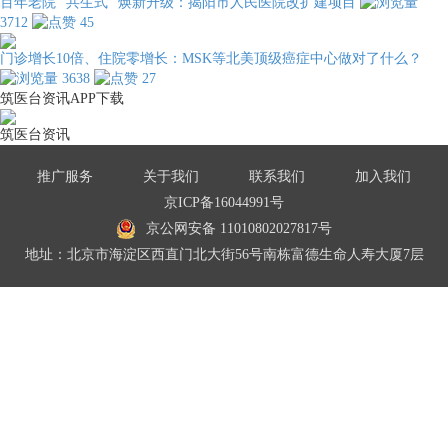
百年老院 “共生式” 焕新升级：揭阳市人民医院改扩建项目
3712
45
门诊增长10倍、住院零增长：MSK等北美顶级癌症中心做对了什么？
3638
27
筑医台资讯APP下载
筑医台资讯
推广服务
关于我们
联系我们
加入我们
京ICP备16044991号
京公网安备 11010802027817号
地址：北京市海淀区西直门北大街56号南栋富德生命人寿大厦7层