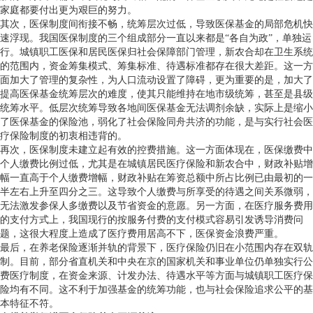
家庭都要付出更为艰巨的努力。
其次，医保制度间衔接不畅，统筹层次过低，导致医保基金的局部危机快
速浮现。我国医保制度的三个组成部分一直以来都是“各自为政”，单独运
行。城镇职工医保和居民医保归社会保障部门管理，新农合却在卫生系统
的范围内，资金筹集模式、筹集标准、待遇标准都存在很大差距。这一方
面加大了管理的复杂性，为人口流动设置了障碍，更为重要的是，加大了
提高医保基金统筹层次的难度，使其只能维持在地市级统筹，甚至是县级
统筹水平。低层次统筹导致各地间医保基金无法调剂余缺，实际上是缩小
了医保基金的保险池，弱化了社会保险同舟共济的功能，是与实行社会医
疗保险制度的初衷相违背的。
再次，医保制度未建立起有效的控费措施。这一方面体现在，医保缴费中
个人缴费比例过低，尤其是在城镇居民医疗保险和新农合中，财政补贴增
幅一直高于个人缴费增幅，财政补贴在筹资总额中所占比例已由最初的一
半左右上升至四分之三。这导致个人缴费与所享受的待遇之间关系微弱，
无法激发参保人多缴费以及节省资金的意愿。另一方面，在医疗服务费用
的支付方式上，我国现行的按服务付费的支付模式容易引发诱导消费问
题，这很大程度上造成了医疗费用居高不下，医保资金浪费严重。
最后，在养老保险逐渐并轨的背景下，医疗保险仍旧在小范围内存在双轨
制。目前，部分省直机关和中央在京的国家机关和事业单位仍单独实行公
费医疗制度，在资金来源、计发办法、待遇水平等方面与城镇职工医疗保
险均有不同。这不利于加强基金的统筹功能，也与社会保险追求公平的基
本特征不符。