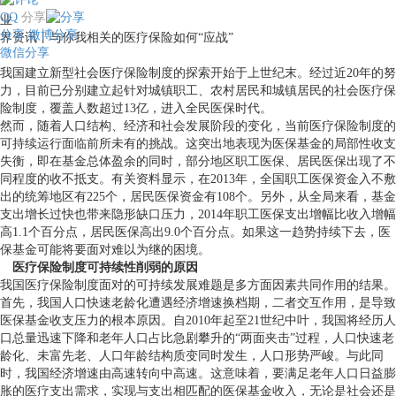
QQ
分享
业
分享
微博分享
界资讯丨与你我相关的医疗保险如何“应战”
微信分享
我国建立新型社会医疗保险制度的探索开始于上世纪末。经过近20年的努
力，目前已分别建立起针对城镇职工、农村居民和城镇居民的社会医疗保
险制度，覆盖人数超过13亿，进入全民医保时代。
然而，随着人口结构、经济和社会发展阶段的变化，当前医疗保险制度的
可持续运行面临前所未有的挑战。这突出地表现为医保基金的局部性收支
失衡，即在基金总体盈余的同时，部分地区职工医保、居民医保出现了不
同程度的收不抵支。有关资料显示，在2013年，全国职工医保资金入不敷
出的统筹地区有225个，居民医保资金有108个。另外，从全局来看，基金
支出增长过快也带来隐形缺口压力，2014年职工医保支出增幅比收入增幅
高1.1个百分点，居民医保高出9.0个百分点。如果这一趋势持续下去，医
保基金可能将要面对难以为继的困境。
医疗保险制度可持续性削弱的原因
我国医疗保险制度面对的可持续发展难题是多方面因素共同作用的结果。
首先，我国人口快速老龄化遭遇经济增速换档期，二者交互作用，是导致
医保基金收支压力的根本原因。自2010年起至21世纪中叶，我国将经历人
口总量迅速下降和老年人口占比急剧攀升的“两面夹击”过程，人口快速老
龄化、未富先老、人口年龄结构质变同时发生，人口形势严峻。与此同
时，我国经济增速由高速转向中高速。这意味着，要满足老年人口日益膨
胀的医疗支出需求，实现与支出相匹配的医保基金收入，无论是社会还是