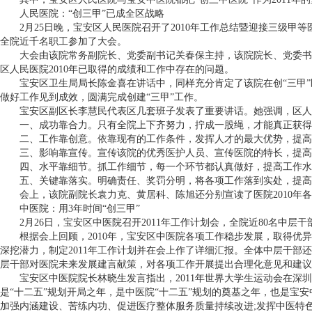
人民医院：“创三甲”已成全区战略
2月25日晚，宝安区人民医院召开了2010年工作总结暨迎接三级甲
全院近千名职工参加了大会。
大会由该院常务副院长、党委副书记关春保主持，该院院长、党委书记周
区人民医院2010年已取得的成绩和工作中存在的问题。
宝安区卫生局局长陈金喜在讲话中，同样充分肯定了该院在创“三甲”医
做好工作见到成效，圆满完成创建“三甲”工作。
宝安区副区长李慧民代表区几套班子发表了重要讲话。她强调，区人民医
一、成功靠合力。只有全院上下齐努力，拧成一股绳，才能真正获得创
二、工作靠创意。依靠现有的工作条件，发挥人才的最大优势，提高
三、影响靠宣传。宣传该院的优秀医护人员、宣传医院的特长，提高
四、水平靠细节。抓工作细节，每一个环节都认真做好，提高工作水
五、关键靠落实。明确责任、奖罚分明，将各项工作落到实处，提高
会上，该院副院长袁力克、黄居科、陈旭还分别宣读了医院2010年各
中医院：用3年时间“创三甲”
2月26日，宝安区中医院召开2011年工作计划会，全院近80名中层干
根据会上回顾，2010年，宝安区中医院各项工作稳步发展，取得优异成绩，
深挖潜力，制定2011年工作计划并在会上作了详细汇报。全体中层干
层干部对医院未来发展建言献策，对各项工作开展提出合理化意见和建议
宝安区中医院院长林晓生发言指出，2011年世界大学生运动会在深圳举
是“十二五”规划开局之年，是中医院“十二五”规划的奠基之年，也是宝
加强内涵建设、苦练内功、促进医疗整体服务质量持续改进;发挥中医特