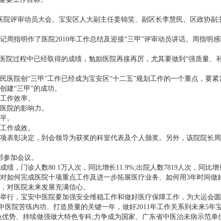
等医院评审动员大会。宝安区人大副主任姜锦笑、副区长李慧民、区政协副
指明作了医院2010年工作总结及迎接“三甲”评审动员讲话。周指明
院过程中已经取得的成绩，勉励医院再接再厉，尤其要做到“强质量、补短
院创“三甲”工作已经成为宝安区“十二五”规划工作的一个重点，要紧
建“三甲”的成功。
工作效率。
医院的影响力。
平。
工作成效。
项表彰决定，到会领导为获奖的科室代表及个人颁奖。另外，该院院长周
部参加会议。
门诊人数80.1万人次，同比增长11.9%;出院人数7819人次，同比
部还对如何完成医院十项重点工作及进一步拓展医疗业务、如何用3年时间
，对医院未来发展充满信心。
行，宝安中医院要加强安全维稳工作和做好医疗保障工作，为大运会圆满举
安中医院苦练内功、打造质量的关键一年，做好2011年工作关系到未来5
色优势、持续做强做大特色专科;力争成为国家、广东省中医治未病示范单