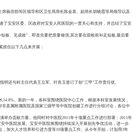
主席杨浩勃等区领导和区卫生局局长陈金喜、副局长胡晓霞等局领导以及
感谢了宝安区委、区政府对宝安人民医院的一贯关心和支持，并总结了宝安
板、见成效”，即首先要把质量做强;其次要在迎检前补足短板;最后要
紧抓住以下几点来开展：
指明还与科主任代表王立军、叶良玉签订了创“三甲”工作责任状。
增长14.8%。新的一年，各科室围绕医院中心工作，根据本科室发展情况，
做好非直属附属医院及国家三级甲等中医院创建工作进行分组讨论，各位中
办贡献力量。他同时对中医院2011年十项重点工作进行部署：2011年
年宝安中医院发展。宝安中医院将围绕持续深入开展创先争优活动，进一步
位，加大人才培养和引进力度等10项重点工作。从今年开始，计划用3年