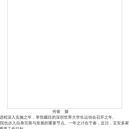
了立体车库。 何俊 摄
进程深入实施之年，举世瞩目的深圳世界大学生运动会召开之年。
步入自身完善与发展的重要节点。一年之计在于春，近日，宝安多家公立
的重要工作目标。