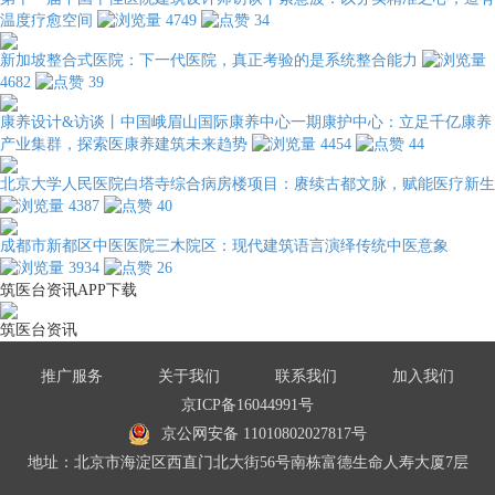
温度疗愈空间
4749
34
新加坡整合式医院：下一代医院，真正考验的是系统整合能力
4682
39
康养设计&访谈丨中国峨眉山国际康养中心一期康护中心：立足千亿康养
产业集群，探索医康养建筑未来趋势
4454
44
北京大学人民医院白塔寺综合病房楼项目：赓续古都文脉，赋能医疗新生
4387
40
成都市新都区中医医院三木院区：现代建筑语言演绎传统中医意象
3934
26
筑医台资讯APP下载
筑医台资讯
推广服务
关于我们
联系我们
加入我们
京ICP备16044991号
京公网安备 11010802027817号
地址：北京市海淀区西直门北大街56号南栋富德生命人寿大厦7层