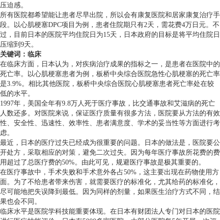
压迫感。
所有医院都希望能让患者尽早出院，所以会有康复医院和居家康复治疗手
段。以心肌梗塞DPC项目为例，患者住院期只有2天，需花费4万日元。不
过，目前日本的医院平均住院日为15天，日本政府的目标是将平均住院日
压缩到9天。
关键词：临床
在临床方面，日本认为，对疾病治疗成果的指标之一，是患者在医院中的
死亡率。以心肌梗塞患者为例，板桥中央综合医院急性心肌梗塞的死亡率
是3.9%。相比其他医院，板桥中央综合医院心肌梗塞患者死亡率处在较
低的水平。
1997年，美国全年有9.8万人死于医疗事故，比交通事故和艾滋病的死亡
人数还多。对医院来说，保证医疗质量有很多方法，医院要从方法的有效
性、安全性、迅速性、效率性、患者满意度、学术的妥当性等方面进行考
虑。
最近，日本的医疗过失已经成为很重要的问题。日本的做法是，医院要公
开处方，采取相应的对策，避免二次过失。因为每年医疗事故所花费的费
用超过了总医疗费的50%。由此可见，规避医疗事故是极其重要的。
在医疗事故中，手术失败和手术意外各占50%，这主要出现在药物使用方
面。为了不给患者带来伤害，就需要医疗的标准化，尤其给药的标准化，
尽可能地把失误降到最低。因为同样的剂量，如果医生治疗方式不同，结
果也会不同。
临床水平是医院学科技能重要体现。在日本有财团法人专门对日本的医院