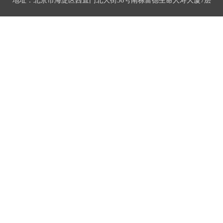
地址：北京市海淀区西直门北大街56号南栋富德生命人寿大厦7层