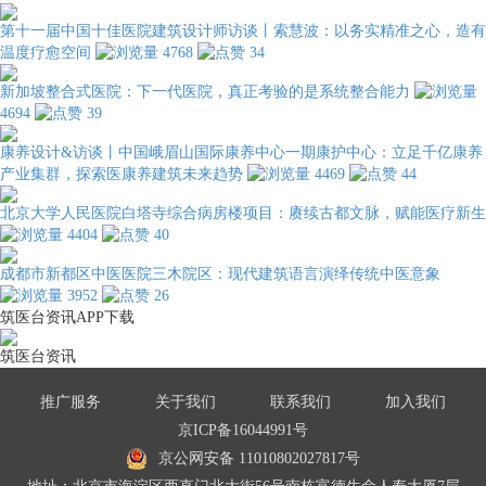
第十一届中国十佳医院建筑设计师访谈丨索慧波：以务实精准之心，造有
温度疗愈空间
4768
34
新加坡整合式医院：下一代医院，真正考验的是系统整合能力
4694
39
康养设计&访谈丨中国峨眉山国际康养中心一期康护中心：立足千亿康养
产业集群，探索医康养建筑未来趋势
4469
44
北京大学人民医院白塔寺综合病房楼项目：赓续古都文脉，赋能医疗新生
4404
40
成都市新都区中医医院三木院区：现代建筑语言演绎传统中医意象
3952
26
筑医台资讯APP下载
筑医台资讯
推广服务
关于我们
联系我们
加入我们
京ICP备16044991号
京公网安备 11010802027817号