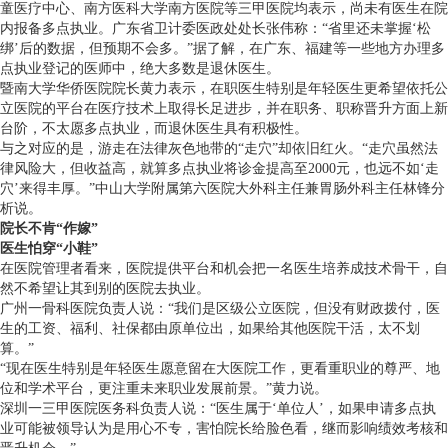
童医疗中心、南方医科大学南方医院等三甲医院均表示，尚未有医生在院
内报备多点执业。广东省卫计委医政处处长张伟称：“省里还未掌握‘松
绑’后的数据，但预期不会多。”据了解，在广东、福建等一些地方办理多
点执业登记的医师中，绝大多数是退休医生。
暨南大学华侨医院院长黄力表示，在职医生特别是年轻医生更希望依托公
立医院的平台在医疗技术上取得长足进步，并在职务、职称晋升方面上新
台阶，不太愿多点执业，而退休医生具有积极性。
与之对应的是，游走在法律灰色地带的“走穴”却依旧红火。“走穴虽然法
律风险大，但收益高，就算多点执业将诊金提高至2000元，也远不如‘走
穴’来得丰厚。”中山大学附属第六医院大外科主任兼胃肠外科主任林锋分
析说。
院长不肯“作嫁”
医生怕穿“小鞋”
在医院管理者看来，医院提供平台和机会把一名医生培养成技术骨干，自
然不希望让其到别的医院去执业。
广州一骨科医院负责人说：“我们是区级公立医院，但没有财政拨付，医
生的工资、福利、社保都由原单位出，如果给其他医院干活，太不划
算。”
“现在医生特别是年轻医生愿意留在大医院工作，更看重职业的尊严、地
位和学术平台，更注重未来职业发展前景。”黄力说。
深圳一三甲医院医务科负责人说：“医生属于‘单位人’，如果申请多点执
业可能被领导认为是用心不专，害怕院长给脸色看，继而影响绩效考核和