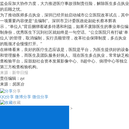
监会应加大协作力度，大力推进医疗事故强制责任险，解除医生多点执业
的后顾之忧。
为了推动医师多点执业，深圳已经开始启动城市公立医院改革试点，其中
一项重要内容便是“去编制”。深圳市卫计委医政处副处长蔡本辉表
示，“单位人”背后捆绑着诸多待遇和利益，如果不废除医生的事业单位编
制身份，优秀医生下沉到社区就始终是一句空话。“公立医院只有打破‘单
位人’的管理，取消编制，实行员额管理，改革社会保障制度，多点执业
的瓶颈才会慢慢打开。”
在林锋看来，良好的医疗生态应该是，医院是平台，为医生提供好的设备
和管理服务，而医生及团队服务好病人。现在医生多点执业，常常缺乏检
查检验平台，应鼓励社会资本发展影像中心、B超中心、病理中心等独立
第三方检查检验机构。
来源：新华日报
责任编辑：
zyt
来源：
筑医台
分享
QQ分享
微博分享
微信分享
收藏
>