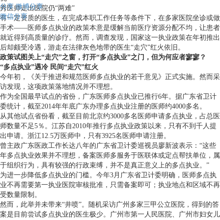
分享
微博分享
秀医师走出医院仍“两难”
微信分享
有一定资质的医生，在完成本职工作任务等条件下，在多家医院坐诊或做
手术——医师多点执业的政策本意是缓解当前医疗资源分配不均，让患者
就近得到高质量的诊疗。然而，调查发现，国家这一执业政策在年初推出
后却颇受冷遇，游走在法律灰色地带的医生“走穴”红火依旧。
政策试图关上“走穴”之窗，打开“多点执业”之门，但为何应者寥寥？
“多点执业”遇冷 民间“走穴”红火
今年初，《关于推进和规范医师多点执业的若干意见》正式实施。然而采
访发现，这项政策落地情况并不理想。
作为全国最早试点的省份，广东医师多点执业已推行6年。据广东省卫计
委统计，截至2014年年底广东办理多点执业注册的医师约4000多名。
从其他试点省份看，截至目前北京约3000多名医师申请多点执业，占总医
师数量不足5％。江苏自2010年推行多点执业政策以来，只有不到千人提
出申请。浙江12.5万医师中，只有3925名医师申请注册。
曾主政广东医政工作长达八年的广东省卫计委巡视员廖新波表示：“这些
年多点执业效果并不理想，备案医师多服务于医联体或定点帮扶单位，属
于组织行为，具有较强的行政束缚，并不是真正意义上的多点执业。”
为进一步降低多点执业的门槛。今年3月广东省卫计委明确，医师多点执
业不再需要第一执业医院审核批准，只需备案即可；执业地点和区域不再
受数量限制。
然而，此举并未带来“井喷”。随机采访广州多家三甲公立医院，得到的答
案是目前尝试多点执业的医生极少。广州市第一人民医院、广州市妇女儿