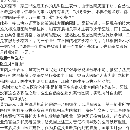
晋升机会。”
在东莞市一家三甲医院工作的儿科医生表示，由于医院态度不明，自己也
不敢提出来，怕单位同事和领导有看法，“职务晋升、评职称这些东西都
捏在医院手里，万一被‘穿小鞋’怎么办？”
此外，多点执业还面临政策法规方面的限制。廖新波说，一是现在的技术
准入标准跟医院等级挂钩，能否开展相关手术主要取决于医院，而非医生
是否具备相应资格，这就可能造成一些名医在基层医院无法施展拳脚。二
是在服务价格方面，同一个医生在不同的地方价格不同，而非根据医术水
平来定价，“如果一个专家在省医出诊一个专家号是50元，去到基层医院
只能收4元、7元。”
破除“单位人”
医生才“自由”
业内人士表示，当前公立医院无限制扩张导致资源分布不均，抽空了基层
医疗机构的基底，使基层的服务能力下降，继而大医院“人满为患”成其扩
张的借口，医生负担则层层加码，压缩了医生多点执业的动能。
“遏制大城市公立医院的扩张是扩展医生多点执业空间的前提条件。医院
没有这么多职位之后，医生自然会溢出到其他医院，实现向外自由流
动。”廖新波说。
黄力表示，相关管理规定还需进一步明细化，以理顺医师、第一执业所在
医疗机构和多点执业所在医疗机构三方的权利、责任与义务，防止医师在
利益驱动下盲目扩大多点执业地点和数量，避免医师疲劳执业、超负荷执
业危害自身和患者健康，避免因上述三方责任不清导致的医疗秩序混乱。
一些多点执业医师建议，作为多点执业政策的配套措施，国家卫计委、保