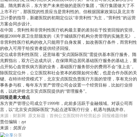
题。隋兆辉表示，东方资产未来想做的是医疗集团，“医疗集团做大了不
上市不行”，那医院的性质应当是营利性的。但根据国家政策以及北京市
卫计委的指导，新建医院的初期定位以“非营利性”为主，“营利性”的运营
方案会同步设计。
在中国，营利性和非营利性医疗机构最主要的差别在于投资回报的安排。
根据2000年原卫生部颁发的《关于城镇医疗机构分类管理的实施意见》，
非营利性医疗机构的收入只能用于自身发展，如改善医疗条件，而营利性
的收入可用于给投资者提供经济回报。
定位成非营利性医院，还意味着“安贞国际医院”需提供基本医疗服务。隋
兆辉指出，双方已达成共识，在保障周边居民基础医疗服务的基础上，重
点开拓心血管疾病方面的业务，基础医疗服务部分的费用不会“涨上去’。
除医院定位外，公立医院和社会资本的权限如何分配，也是合作办医的关
键。在特许经营模式下，北京安贞医院负责医疗方面的管理，享有充分的
事务参与权，每年东方资产管理公司会设置一个经营目标，比如行业排
名，以此评价北京安贞医院提供的“管理服务”。
回报是最大难点
东方资产管理公司成立于1999年，此前多活跃于金融领域。对该公司而
言，以“北京安贞国际医院”为起点进军医疗行业，机遇与挑战并存。
来源：财新网 原文标题：首例公立医院特许经营起步 回报难题待解
责任编辑：
zyt
来源：
筑医台
分享