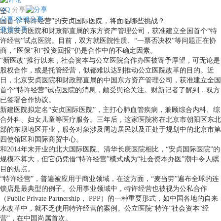
QQ
分享
全
分享
微博分享
国首个“特许经营”的安贞国际医院，将面临哪些挑战？
微信分享
北京安贞医院和财政部直属的东方资产管理公司，获准建立全国首个“特
许经营”试点医院。目前，双方就医院性质、“一票否决权”等问题正在协
商，“医保”和“投资回报”仍是合作中的不确定因素。
“新医改”推行以来，社会资本与公立医院合作办医被寄予厚望，可无论是
股权合作，或是托管经营，似都难以达到推动公立医院改革的目的。近
日，北京安贞医院和财政部直属的中国东方资产管理公司，获准建立全国
首个“特许经营”试点医院的消息，颇受舆论关注。财新记者了解到，双方
已签署合作协议。
新建医院拟定名“安贞国际医院”，主打心肺血管疾病，兼顾综合内科、综
合外科、妇女儿童等医疗服务。三年后，这家医院将在北京市朝阳区东北
部的东坝地区开业，服务对象涉及周边居民以及正处于规划中的北京市第
四使馆区和国际商贸中心。
和2014年末开业的北大国际医院、清华长庚医院相比，“安贞国际医院”的
规模不算大，但它仍凭借“特许经营”模式成为“社会资本办医”潮中令人瞩
目的焦点。
“特许经营”，普遍被应用于商业领域，在这方面，“麦当劳”遍布全球的连
锁店是最典型的例子。公用事业领域中，特许经营也被视为公私合作
（Public Private Partnership， PPP）的一种重要形式，如中国各地的自来
水改革中，就不乏使用特许经营的案例。公立医院“特许”社会资本“经
营”，在中国尚属首次。