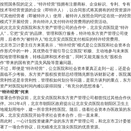
按照国务院的定义，“特许经营”指拥有注册商标、企业标识、专利、专有
技术等经营资源的企业（即特许人），以合同形式将其拥有的经营资源许
可其他经营者（即被特许人）使用，被特许人按照合同约定在统一的经营
模式下开展经营，并向特许人支付特许经营费用的经营活动。
此次北京安贞医院和东方资产管理公司的合作中，北京安贞医院是“特许
人”，它把“安贞”的品牌、管理和医疗服务，特许给东方资产管理公司使
用，后者作为“被特许人”给北京安贞医院支付相应的特许经营费用。
北京市卫计委主任方来英表示，“特许经营”模式是公立医院和社会资本合
作形式中的一种，其优势在于能引导公立医院“积极、主动地参与未来医
院地管理和服务，转移品牌和技术价值”，同时又能克服当先“股权合
作”带来的国有资产流失风险等普遍问题。
不过，即便是“特许经营”，公立医院和社会资本要真正走到一起，还是会
面临不少考验。东方资产股权投资部总经理隋兆辉告诉财新记者，医院属
营利性还是非营利性，管理权如何划分等问题，是双方谈判的重点，东方
资产对医院短时间内难以获得回报，“有充分的思想准备”。
“特许经营”何来
签署合作协议前，北京安贞医院和东方资产管理公司都曾找过其他合作伙
伴。2012年4月，北京市朝阳区政府提出让北京安贞医院在朝阳区卫生土
地规划用地中，建一所非营利性医院。随后，借着社会资本办医政策的东
风，北京安贞医院开始寻求社会资本合作，但一直未果。
而此时，一心计划投资健康产业的东方资产管理公司，和北京市卫计委签
署了一项合作协议，目光瞄准北京顶尖医院的优质资源。