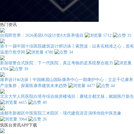
热门资讯
自我即世界：2026美国UN设计奖8大医养项目
5712
35
第十一届中国十佳医院建筑设计师访谈丨索慧波：以务实精准之心，造有
温度疗愈空间
4780
34
新加坡整合式医院：下一代医院，真正考验的是系统整合能力
4704
39
康养设计&访谈丨中国峨眉山国际康养中心一期康护中心：立足千亿康养
产业集群，探索医康养建筑未来趋势
4477
44
北京大学人民医院白塔寺综合病房楼项目：赓续古都文脉，赋能医疗新生
4415
40
成都市新都区中医医院三木院区：现代建筑语言演绎传统中医意象
3964
26
筑医台资讯APP下载