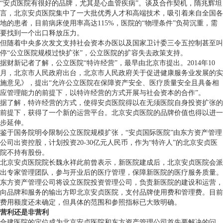
“安贞医院有很好的品牌，尤其是心血管疾病”。谈及合作契机，隋兆辉坦
言，北京安贞医院集中了一大批优秀人才和高端技术，吸引着来自全国各
地的患者，目前病床使用率高达115%，医院的“物理条件”负荷沉重，需
要找到一个出口释放压力。
但随着中央多次发文支持社会资本办医以及国家卫计委三令五控制甚至叫
停“公立医院规模过快扩张”，公立医院的扩容失去政策支持。
据财新记者了解，公立医院“特许经营”，最早由北京市提出。2014年10
月，北京市人民政府出台，北京市人民政府关于促进健康服务业发展的实
施意见》，提出“允许公立医院在保障资产安全、医疗质量安全且具备相
应管理能力的前提下，以特许经营的方式开展与社会资本的合作”。
据了解，特许经营的方式，使得安贞医院得以在无须医院自身投资扩张的
前提下，获得了一个新的运营平台。北京安贞医院的品牌价值也得以进一
步延伸。
鉴于国务院明令限制公立医院规模扩张，“安贞国际医院”由东方资产管理
公司出资控股，计划投资20-30亿元人民币，作为“特许人”的北京安贞医
院不持有股份。
北京安贞医院院长魏永祥此前曾表示，新医院建成后，北京安贞医院会派
出专家管理团队，参与开业后的医疗管理，保障新医院的医疗服务质量。
东方资产管理公司将设立医院投资管理公司，负责新医院的建设和运营，
向品牌和服务的输出方即北京安贞医院，支付品牌使用费和管理费。目前
费用额度还未确定，但具体的范围和参照指标已大致明确。
营利还是非营利
合建医院的定位成为北京安贞医院和东方资产管理公司首先要解决的问