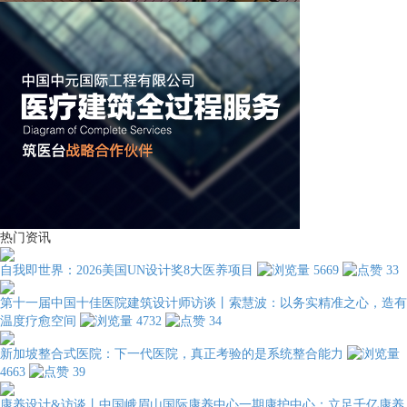
热门资讯
自我即世界：2026美国UN设计奖8大医养项目
5669
33
第十一届中国十佳医院建筑设计师访谈丨索慧波：以务实精准之心，造有
温度疗愈空间
4732
34
新加坡整合式医院：下一代医院，真正考验的是系统整合能力
4663
39
康养设计&访谈丨中国峨眉山国际康养中心一期康护中心：立足千亿康养