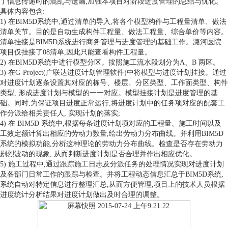
了信息传递时的混乱与遗漏,加强本项目对阶段进度管理的总结与优化。
具体内容包含:
1) 在BIM5D系统中,通过清单的导入,将各个模型构件与工程量清单、做法
清单关节。目的是自动生成构件工程量、做法工程量、综合单价等内容。
清单挂接是BIM5D系统进行商务管理与进度管理的基础工作。潞河医院
项目仅挂接了08清单,因此只能查看构件工程量。
2) 在BIM5D系统中进行模型分区。按照施工流水段划分为A、B 两区。
3) 在G-Project(广联达进度计划管理软件)中将模型与进度计划挂接。通过
对进度计划逐条设置其对应的栋号、楼层、分区类型、工作面类型、构件
类型, 形成进度计划与模型的一一对应。模型挂接计划是进度管理的基
础。同时,为保证项目进度正常运行,将进度计划中的任务项对应的配套工
作分派给相关责任人, 实现计划的落实;
4) 在 BIM5D 系统中,根据每条进度计划项对应的工程量、施工时间以及
工效定额计算出相应的劳动力数量,绘出劳动力分布曲线。并利用BIM5D
系统的模拟功能,分析这种理论的劳动力分布曲线。检查是否存在劳动力
剧烈波动的现象, 从而判断进度计划是否合理并作出相应优化。
5) 施工过程中,通过跟踪施工日志及分派任务的处理情况实现对进度计划
及各部门日常工作的跟踪与检查。并将工程动态信息汇总于BIM5D系统,
系统自动对特定信息进行整理汇总,从而方便管理,项目上的技术人员根据
进度统计分析结果对进度计划做出及时合理的调整。