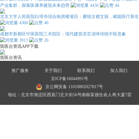
产业集群，探索医康养建筑未来趋势
4436
44
北京大学人民医院白塔寺综合病房楼项目：赓续古都文脉，赋能医疗新生
4360
40
成都市新都区中医医院三木院区：现代建筑语言演绎传统中医意象
3913
26
筑医台资讯APP下载
筑医台资讯
推广服务
关于我们
联系我们
加入我们
京ICP备16044991号
京公网安备 11010802027817号
地址：北京市海淀区西直门北大街56号南栋富德生命人寿大厦7层