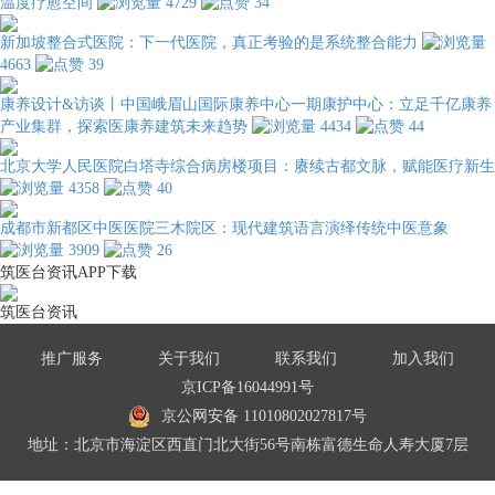
温度疗愈空间
4729
34
新加坡整合式医院：下一代医院，真正考验的是系统整合能力
4663
39
康养设计&访谈丨中国峨眉山国际康养中心一期康护中心：立足千亿康养
产业集群，探索医康养建筑未来趋势
4434
44
北京大学人民医院白塔寺综合病房楼项目：赓续古都文脉，赋能医疗新生
4358
40
成都市新都区中医医院三木院区：现代建筑语言演绎传统中医意象
3909
26
筑医台资讯APP下载
筑医台资讯
推广服务
关于我们
联系我们
加入我们
京ICP备16044991号
京公网安备 11010802027817号
地址：北京市海淀区西直门北大街56号南栋富德生命人寿大厦7层