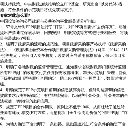
项扶持政策。中央财政加快推动设立PPP基金，研究出台“以奖代补”措
施，符合条件的示范项目将优先获得支持。
专家对此怎么看?
中国投资咨询公司政府与公共咨询事业部吴赟分析指出：
1、57号文针对PPP项目进行了“打假”，对PPP项目要求“去伪存真”。明确
提出严禁通过保底承诺、回购安排、明股实债等方式进行变相融资，将项
目包装成PPP项目。
2、强调了政府采购流程的规范性。项目政府采购要严格执行《政府采购
法》、《政府和社会资本合作项目政府采购管理办法》(财库〔2014〕215
号)等规定，充分引入竞争机制，必要时应当采用资格预审，保证项目实
施质量。
3、明确了各地财政的监督管理责任。通知要求省级财政部门要统计监测
所有PPP项目的政府支付责任并报财政部备案，加强示范项目管理，督促
下级财政部门严格履行合同约定，防止PPP项目“一拥而上”，数量过快过
猛。
4、明确规范了PPP示范项目前期的信息披露办法，但针对运营期的信息
披露要求没有明确规定，有待继续完善。以保护社会公众、社会资本的合
法权益，切实维护政府信用。
5、规定了PPP项目的合作期限，原则上不低于10年。从而杜绝了通过转
变原有建设-移交(BT)方式，而忽视项目全生命周期价值的“假PPP项目”存
在。
6、为地方融资平台指明了一条出路。鼓励重点推进符合条件的融资平台