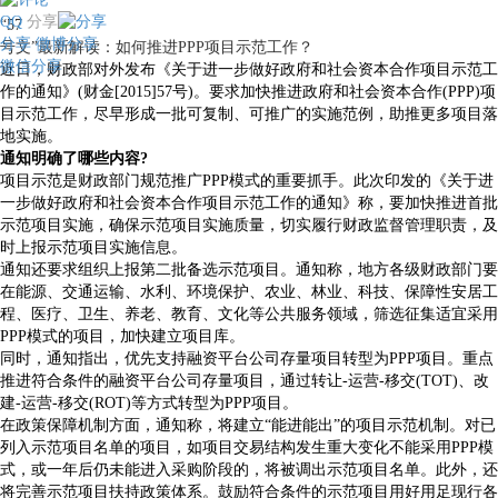
QQ
分享
“57
分享
微博分享
号文”最新解读：如何推进PPP项目示范工作？
微信分享
近日，财政部对外发布《关于进一步做好政府和社会资本合作项目示范工
作的通知》(财金[2015]57号)。要求加快推进政府和社会资本合作(PPP)项
目示范工作，尽早形成一批可复制、可推广的实施范例，助推更多项目落
地实施。
通知明确了哪些内容?
项目示范是财政部门规范推广PPP模式的重要抓手。此次印发的《关于进
一步做好政府和社会资本合作项目示范工作的通知》称，要加快推进首批
示范项目实施，确保示范项目实施质量，切实履行财政监督管理职责，及
时上报示范项目实施信息。
通知还要求组织上报第二批备选示范项目。通知称，地方各级财政部门要
在能源、交通运输、水利、环境保护、农业、林业、科技、保障性安居工
程、医疗、卫生、养老、教育、文化等公共服务领域，筛选征集适宜采用
PPP模式的项目，加快建立项目库。
同时，通知指出，优先支持融资平台公司存量项目转型为PPP项目。重点
推进符合条件的融资平台公司存量项目，通过转让-运营-移交(TOT)、改
建-运营-移交(ROT)等方式转型为PPP项目。
在政策保障机制方面，通知称，将建立“能进能出”的项目示范机制。对已
列入示范项目名单的项目，如项目交易结构发生重大变化不能采用PPP模
式，或一年后仍未能进入采购阶段的，将被调出示范项目名单。此外，还
将完善示范项目扶持政策体系。鼓励符合条件的示范项目用好用足现行各