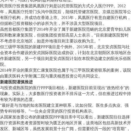
为3-7年，与医疗机构的盈利期存在错位。
民营医疗投资集团凤凰医疗则是以托管医院的方式介入医疗PPP。2012
年，凤凰医疗托管门头沟中医院后，陆续托管健宫医院、京煤总医院等公
有医疗机构，并成功在香港上市。2015年，凤凰医疗有意自建医疗机构，
但据称已投资额较小的诊所为主，并不涉及大型医院项目。
虽然首都医疗集团于2014年开业了属于新建医院范畴的北京爱育华妇儿医
院和数家康复医院，但据集团投资部高层人士表示，“目前新建医院暂时
不考虑非北京地区，如是外地项目则主要以收购为主。”
但三级甲等医院的新建PPP项目是个例外。2015年初，北京安贞医院与社
会资本合作建设的安贞国际医院达成协议，计划在北京朝阳区东坝地区合
作新建医院，另一个项目则是安贞医院计划在本院旁边建立的阳光乐佰医
院。
2014年开业的重庆宽仁康复医院也属于与三甲医院紧密联系的案例，该院
由重庆医科大学附属二院与重庆植恩投资公司共同设立。
新建医院谨慎推进
与投资成熟医院的医疗PPP项目相比，新建医院目前呈现出“政热经冷”的
现象。实际上，大多数医疗投资者并不排斥这一方式，但在推进过程中持
有较为谨慎的态度。
“最好是与当地的知名医院建立某种联系，比如分院、医生多点执业、强
势专科转移等。”一位央企背景的医疗投资机构表示。
从国家发改委公布的新建医院PPP项目库中可以看出，新建医院往往选择
医疗资源和患者资源暂时较为匮乏的地区开展，这类地区包括高新技术开
发区、新城区等，虽然发展前景十分广阔，但需要经历一段的“培育期”，