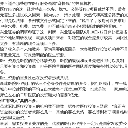
并不适合那些想在医疗服务领域“赚快钱”的投资机构。
医疗PPP的这一经营特点与水务、燃气、公路等PPP项目截然不同，后者
无需过多担忧收入因素，因为供水、污水处理、天然气和高速公路费的支
付都是以法律、条例或文件形式固定下来的。“说白了，政府可以要求用
户交水费、电费、燃气费，但不能强迫患者必须到新建的医院看病。”
兴业证券的调研印证了这一判断：兴业证券团队6月10日-12日奔赴福建省
三个地区调研发现，就涉及项目来看，对稳定的现金流要求较高，局限性
太多，有清晰的现金流项目不多。
除了收入是个未知数外，更为重要的原因是，大多数医疗投资机构并不具
有数量充足、可灵活调配的医生资源。
医生资源是医院的核心稀缺资源，医院的规模和设备先进性都可以复制，
只要有资金和投资商，但是医院里面的医生团队厚度和完备性比较难以具
备。
医生资源的重要性已在投资者形成共识。
新建医院PPP项目的第三个必备条件是雄厚的资金，据粗略统计，在一线
城市中投建医院的平均支出大致每个床位100万元，也就是说，一家300张
床位左右的二甲医院的投资额大约需要3亿元。
但“有钱人”真的不多。
虽然冠以医疗投资人的机构数不胜数，据多位医疗投资人透露，“真正有
资金实力的投资者就那么几个，其他的要么忽悠，要么等到有了项目临时
抱佛脚去融资。”
最后，需要投资者关注的是，优质的医疗PPP并不一定只是国家发改委公