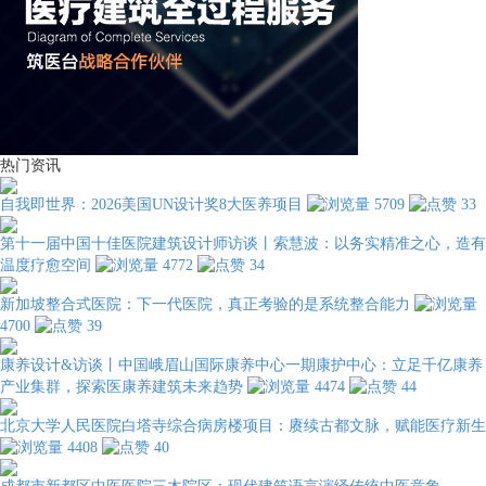
热门资讯
自我即世界：2026美国UN设计奖8大医养项目
5709
33
第十一届中国十佳医院建筑设计师访谈丨索慧波：以务实精准之心，造有
温度疗愈空间
4772
34
新加坡整合式医院：下一代医院，真正考验的是系统整合能力
4700
39
康养设计&访谈丨中国峨眉山国际康养中心一期康护中心：立足千亿康养
产业集群，探索医康养建筑未来趋势
4474
44
北京大学人民医院白塔寺综合病房楼项目：赓续古都文脉，赋能医疗新生
4408
40