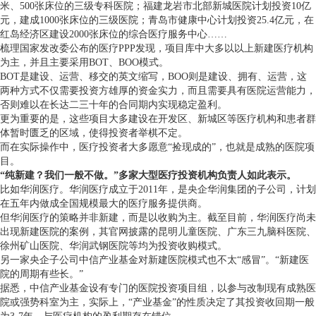
米、500张床位的三级专科医院；福建龙岩市北部新城医院计划投资10亿
元，建成1000张床位的三级医院；青岛市健康中心计划投资25.4亿元，在
红岛经济区建设2000张床位的综合医疗服务中心……
梳理国家发改委公布的医疗PPP发现，项目库中大多以以上新建医疗机构
为主，并且主要采用BOT、BOO模式。
BOT是建设、运营、移交的英文缩写，BOO则是建设、拥有、运营，这
两种方式不仅需要投资方雄厚的资金实力，而且需要具有医院运营能力，
否则难以在长达二三十年的合同期内实现稳定盈利。
更为重要的是，这些项目大多建设在开发区、新城区等医疗机构和患者群
体暂时匮乏的区域，使得投资者举棋不定。
而在实际操作中，医疗投资者大多愿意“捡现成的”，也就是成熟的医院项
目。
“纯新建？我们一般不做。”多家大型医疗投资机构负责人如此表示。
比如华润医疗。华润医疗成立于2011年，是央企华润集团的子公司，计划
在五年内做成全国规模最大的医疗服务提供商。
但华润医疗的策略并非新建，而是以收购为主。截至目前，华润医疗尚未
出现新建医院的案例，其官网披露的昆明儿童医院、广东三九脑科医院、
徐州矿山医院、华润武钢医院等均为投资收购模式。
另一家央企子公司中信产业基金对新建医院模式也不太“感冒”。“新建医
院的周期有些长。”
据悉，中信产业基金设有专门的医院投资项目组，以参与改制现有成熟医
院或强势科室为主，实际上，“产业基金”的性质决定了其投资收回期一般