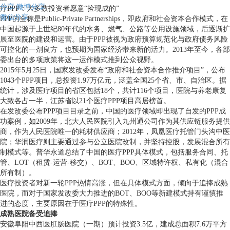
分享
微博分享
疗PPP：大多数投资者愿意“捡现成的”
微信分享
PPP的全称是Public-Private Partnerships，即政府和社会资本合作模式，在
中国起源于上世纪80年代的水务、燃气、公路等公用设施领域，后逐渐扩
展至医院的建设和运营。由于PPP被视为政府预算规范化与政府债务风险
可控化的一剂良方，也预期为国家经济带来新的活力。2013年至今，各部
委出台的多项政策将这一运作模式推到公众视野。
2015年5月25日，国家发改委发布“政府和社会资本合作推介项目”，公布
1043个PPP项目，总投资1.97万亿元，涵盖全国25个省、市、自治区。据
统计，涉及医疗项目的省区包括18个，共计116个项目，医院与养老康复
大致各占一半，江苏省以21个医疗PPP项目高居榜首。
在发改委公布PPP项目目录之前，中国的医疗领域即出现了自发的PPP成
功案例，如2009年，北大人民医院引入九州通公司作为其供应链服务提供
商，作为人民医院唯一的耗材供应商；2012年，凤凰医疗托管门头沟中医
院；华润医疗则主要通过参与公立医院改制，并坚持控股，发展混合所有
制模式等。普华永道总结了中国的医疗PPP具体模式，包括服务合同、托
管、LOT（租赁-运营-移交）、BOT、BOO、区域特许权、私有化（混合
所有制）。
医疗投资者对新一轮PPP热情高涨，但在具体模式方面，倾向于追捧成熟
医院，而对于国家发改委大力推进的BOT、BOO等新建模式持有谨慎推
进的态度，主要原因在于医疗PPP的特殊性。
成熟医院备受追捧
安徽阜阳中西医肛肠医院（一期）预计投资3.5亿，建成总面积7.6万平方