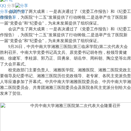
QQ
分享
分享
会议产生了两大成果：一是表决通过了《党委工作报告》和《纪委工
微博分享
微信分享
作报告》，为医院“十二五”发展提供了行动纲领;二是选举产生了医院新
一届“党委会”和“纪委会”，为未来发展提供了组织保证。
会议产生了两大成果：一是表决通过了《党委工作报告》和《纪委工
作报告》，为医院“十二五”发展提供了行动纲领;二是选举产生了医院新
一届“党委会”和“纪委会”，为未来发展提供了组织保证。
9月26日，中共中南大学湘雅三医院(第三临床学院)第二次代表大会
胜利召开。中南大学党委书记高文兵、原党委书记胡冬煦，校领导黄健
柏、徐建军、李桂源、郭乃正、田勇泉、胡岳华、周科朝、陶立坚等出席
了大会开幕式。
校党政部门主要负责人、湘雅医学院、湘雅医院、湘雅二医院党政主
要领导及纪委书记、湘雅三医院历任党政领导、老专家、各民主党派负责
人等应邀参加了开幕式。中共中南大学湘雅医院委员会、中共中南大学湘
雅二医院委员会、共青团湘雅三医院委员会及医院各民主党派分别给大会
发来了贺信。