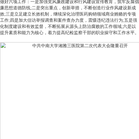
做好六项工作：一是加强党风廉政建设和行风建设宣传教育，筑牢反腐倡
廉思想道德防线;二是突出重点，创新举措，不断创造行业作风建设新成
效;三是立足建立长效机制，继续深化治理医药购销领域商业贿赂的专项
工作;四是加大信访举报调查和案件查办力度，震慑违纪违法行为;五是强
化制度建设和有效监督，不断拓展从源头上防治腐败的工作领域;六是以
提升素质和能力为核心，着力提高纪检监察干部的职业操守和工作水平。