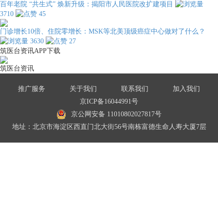
百年老院 “共生式” 焕新升级：揭阳市人民医院改扩建项目
3710
45
门诊增长10倍、住院零增长：MSK等北美顶级癌症中心做对了什么？
3630
27
筑医台资讯APP下载
筑医台资讯
推广服务
关于我们
联系我们
加入我们
京ICP备16044991号
京公网安备 11010802027817号
地址：北京市海淀区西直门北大街56号南栋富德生命人寿大厦7层