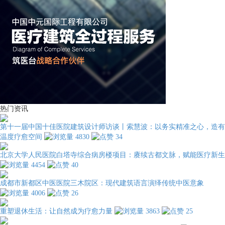
热门资讯
第十一届中国十佳医院建筑设计师访谈丨索慧波：以务实精准之心，造有
温度疗愈空间
4830
34
北京大学人民医院白塔寺综合病房楼项目：赓续古都文脉，赋能医疗新生
4454
40
成都市新都区中医医院三木院区：现代建筑语言演绎传统中医意象
4006
26
重塑退休生活：让自然成为疗愈力量
3863
25