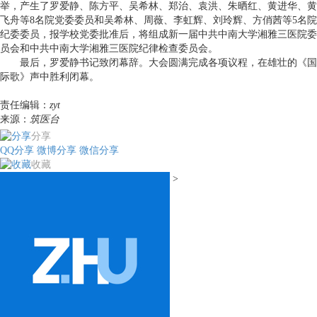
举，产生了罗爱静、陈方平、吴希林、郑治、袁洪、朱晒红、黄进华、黄
飞舟等8名院党委委员和吴希林、周薇、李虹辉、刘玲辉、方俏茜等5名院
纪委委员，报学校党委批准后，将组成新一届中共中南大学湘雅三医院委
员会和中共中南大学湘雅三医院纪律检查委员会。
最后，罗爱静书记致闭幕辞。大会圆满完成各项议程，在雄壮的《国
际歌》声中胜利闭幕。
责任编辑：
zyt
来源：
筑医台
分享
QQ分享
微博分享
微信分享
收藏
>