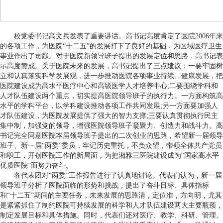
校党委书记高文兵发表了重要讲话。高书记高度肯定了医院2006年来
的各项工作，为医院“十二五”的发展打下了良好的基础，为区域医疗卫生
事业作出了贡献。对于医院新领导班子提出的发展定位和思路，高书记表
示高度赞成。关于医院未来的发展，高书记提出了三点建议：一要牢固树
立和认真落实科学发展观，进一步推动医院各项事业持续、健康发展，把
医院建设成为高水平医疗中心和高级医学人才培养中心;二要围绕学科和
人才队伍建设两个重点，切实提高医院领导班子的执行力。一方面构筑高
水平的学科平台，以学科建设推动各项工作共同发展;另一方面要加强人
才队伍建设，为医院发展提供了强大的智力支撑;三要认真贯彻执行民主
集中制，加强党的领导，增强医院领导班子凝聚力、创造力和战斗力。高
书记完全同意医院本届领导班子提出的二次创业的思路，希望新一届领导
班子、新一届“两委”委员，牢记历史重托，不负众望，带领全体共产党员
和职工，开创医院工作的新局面，为把湘雅三医院建设成为“国家高水平
优质医院”而努力奋斗。
各代表团对“两委”工作报告进行了认真地讨论。代表们认为，新一届
领导班子分析了医院面临的形势和挑战，提出了奋斗目标、具体指标
和“十二五”期间的主要任务，未来发展的思路清，定位准，方向明，尤其
是紧紧抓住了制约医院可持续发展的科学和人才队伍建设两大主要瓶颈，
制定发展目标和具体措施。同时，代表们还对医疗、教学、科研、管理、