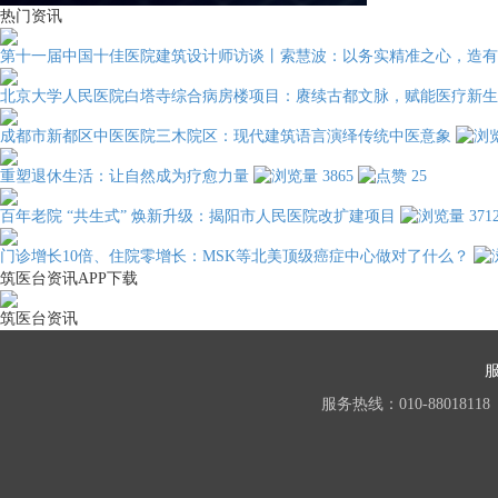
热门资讯
第十一届中国十佳医院建筑设计师访谈丨索慧波：以务实精准之心，造有
北京大学人民医院白塔寺综合病房楼项目：赓续古都文脉，赋能医疗新生
成都市新都区中医医院三木院区：现代建筑语言演绎传统中医意象
重塑退休生活：让自然成为疗愈力量
3865
25
百年老院 “共生式” 焕新升级：揭阳市人民医院改扩建项目
371
门诊增长10倍、住院零增长：MSK等北美顶级癌症中心做对了什么？
筑医台资讯APP下载
筑医台资讯
服务热线：010-88018118