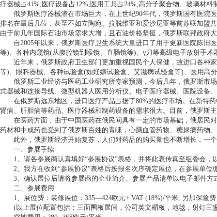
疗器械占41%;医疗设备占12%;医用工具占24%;高分子聚合物、玻璃
俄罗斯医疗器械潜在市场巨大，在上世纪90年代，俄罗斯国有医院医疗
排名在最后几位，甚至不如立陶宛、拉脱维亚和爱沙尼亚等前苏联加盟共
由于前几年国际石油市场需求大增，且石油价格坚挺，俄罗斯联邦政府大
自2005年以来，俄罗斯医疗卫生系统大量进口了用于更新医院陈旧医疗
等)、各种内窥镜(从腹腔镜到喉镜、直肠镜等)、γ刀等高级电子放射手术
近年来，俄罗斯政府卫生部门更加重视国民个人保健，故进口各种家用(
等)、眼科器械、各种试验盒(如妊娠试验盒、艾滋病试验盒等)、医用
俄罗斯工业经济与医药工业研究所专家预测，今后几年，俄罗斯市场上
式器械和连接导线、微型机器人医用分析仪、电子医疗器械、医院设备、
在俄罗斯远东地区，进口医疗产品占据了80%的医疗市场。在新特药中
肾病、肝胆病等药品、医疗器械和制药设备的需求很大。目前，俄罗斯主
在医药方面，由于中国医药在俄民间具有一定的市场基础，俄居民对中
药材和中成药也受到了俄罗斯百姓的青睐，心脑血管药物、糖尿病药物
此外，俄罗斯经济开始复苏，人们对药品的购买量也不断增长，一个拥
一、参展手续
1、请各参展商认真填好“参展协议”表格，并将此表传真至组委会，
2、我方在收到“参展协议”表格后按报名次序确定展位，在参展单位
3、确认展位后请将参展商的企业简介、参展产品清单以电子邮件方式
二、参展费用
1、展位费：装修展位：335—424欧元+ VAT (18%)/平米, 另
(以上展位配置包括：三面围板展间，公司英文楣板，地毯，射灯三盏