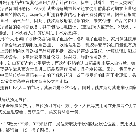
材料制医疗用品占6%;其他医用产品合计占17%。从中可以看出，前三大类
设备陈旧老化，俄罗斯某些偏远城市甚至还在使用前苏联时期在上世纪5
和国的排名高。幸而俄罗斯拥有丰富的地下油气资源储存量。据最新报道
量出口油气产品。因此，俄罗斯政府有足够的外汇来支付进口产品的费用
设备的各种新设备，其中包括心电图仪、(重症)病人监护仪、X线机、麻
器械、手术机器人(计算机辅助手术系统)等。
个人用)电子诊断仪器(如电子血压计，各种电子血糖仪、家用保健按摩
高分子聚合物及玻璃制医用器皿、一次性注射器、乳胶手套等的进口量也有
最畅销的医疗器械产品可能包括：高端超声波成像仪、计算机辅助X线
手术设备、多用途家用保健仪器、注射器、静脉输液器等。
，进口药所占的比重更大，而这些畅销的进口药品则主要来自波兰、德国
要是依靠从西方大量进口药品及医疗器械，且价格较高。因此，我国生产
国的传统中医药有一定的了解和认识。鉴于俄罗斯的制药工业现状，品
、风湿病类药物在俄罗斯有较大的市场。
有1.3亿人口的市场，其潜力是不容低估。同时，俄罗斯对其他东欧国
以确认预定展位。
缴纳全额展位费后，展位预订方可生效，余下人员等费用可在开展两个月
发至组委会，要求是中、英文资料各一份。
加保险费：1.5欧元/ 平米。9平米起订，展位费取决于展馆以及展位位置，费用
，咨询台一张，椅子四把。)