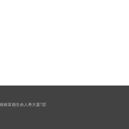
南栋富德生命人寿大厦7层