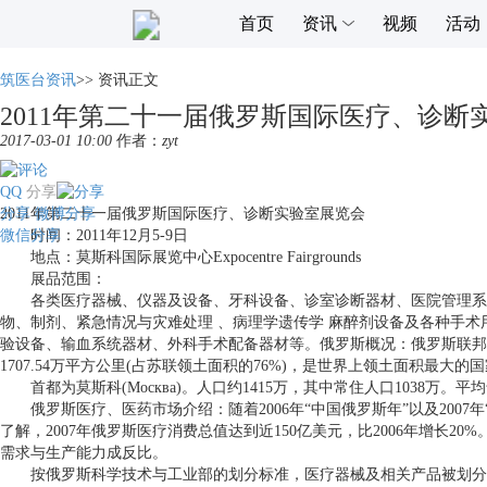
首页
资讯
视频
活动
筑医台资讯
>>
资讯正文
2011年第二十一届俄罗斯国际医疗、诊断
2017-03-01 10:00
作者：
zyt
QQ
分享
分享
2011年第二十一届俄罗斯国际医疗、诊断实验室展览会
微博分享
微信分享
时间：2011年12月5-9日
地点：莫斯科国际展览中心Expocentre Fairgrounds
展品范围：
各类医疗器械、仪器及设备、牙科设备、诊室诊断器材、医院管理系统及
物、制剂、紧急情况与灾难处理 、病理学遗传学 麻醉剂设备及各种手术
验设备、输血系统器材、外科手术配备器材等。俄罗斯概况：俄罗斯联邦或俄罗斯 (The R
1707.54万平方公里(占苏联领土面积的76%)，是世界上领土面积
首都为莫斯科(Москва)。人口约1415万，其中常住人口1038万。平均
俄罗斯医疗、医药市场介绍：随着2006年“中国俄罗斯年”以及2007
了解，2007年俄罗斯医疗消费总值达到近150亿美元，比2006年增长
需求与生产能力成反比。
按俄罗斯科学技术与工业部的划分标准，医疗器械及相关产品被划分为