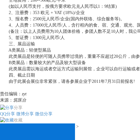
空地费用：280--368欧元/平米
(如以人民币支付，按俄方要求欧元兑人民币以1：9结算)
2、注册费：353 欧元 + VAT (18%)/企业
3、报名费：2500元人民币/企业(国内外联络、综合服务等)。
4、人员费：17000元人民币/人，含行程内的食、宿、交通、观光、
(备注：以上人员费用为10人团体价格，参团人数不足10人时，我公
5、签证费：1300元人民币/人
三、展品运输
A类展品：轻便型展品
此类展品是轻便的可随人员携带过境的，重量不应超过20公斤，由参
B类展品：数量较大的产品及较大型设备
此类展品需以海运或者空运方式运输到展馆，企业可以自行运输或者向
四、截止日期
由于此展会展位非常紧张，请各参展企业于2011年7月31日前报名!
责任编辑：
zyt
来源：
筑医台
分享
QQ分享
微博分享
微信分享
收藏
>