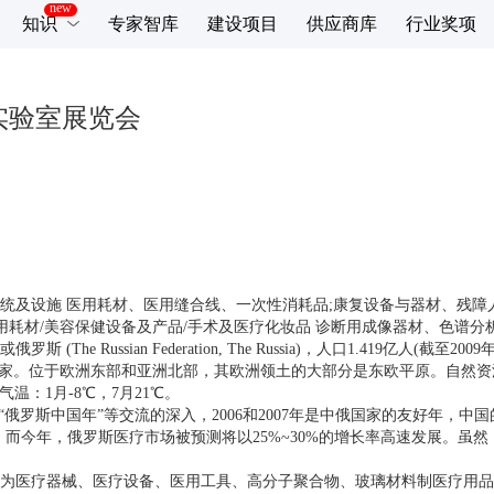
知识
专家智库
建设项目
供应商库
行业奖项
实验室展览会
设施 医用耗材、医用缝合线、一次性消耗品;康复设备与器材、残障人士
用耗材/美容保健设备及产品/手术及医疗化妆品 诊断用成像器材、色谱
ussian Federation, The Russia)，人口1.419亿人(截至
最大的国家。位于欧洲东部和亚洲北部，其欧洲领土的大部分是东欧平原。自
气温：1月-8℃，7月21℃。
年“俄罗斯中国年”等交流的深入，2006和2007年是中俄国家的友好年
20%。而今年，俄罗斯医疗市场被预测将以25%~30%的增长率高速发展
医疗器械、医疗设备、医用工具、高分子聚合物、玻璃材料制医疗用品