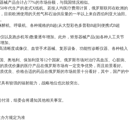
医疗器械产品合计占77%的市场份额，与我国情况相似。
0年代生产的老式X线机。若按人均医疗费用计算，俄罗斯联邦在欧洲的
，目前欧洲使用的天然气和石油供应量的一半以上来自西伯利亚大油田。
。
醉机、呼吸机、各种规格的B超(从大型彩色多普勒B超到便携式B超
仪以及跑步机等)数量逐年增加。此外，矫形器械产品(如各种人工关节
所增加。
高清晰度成像仪、血管手术器械、复苏设备、功能性诊断仪器、各种植入
、奥地利、保加利亚等12个国家。俄罗斯市场对治疗高血压、心脏病、
的质优价廉的医疗产品在俄罗斯市场有一定竞争优势，而且前景看好。
质优良、价格合适的药品在俄罗斯的市场前景十分看好，其中，国产的中
家具有较强的辐射能力，战略地位也比较突出。
前付清，组委会将通知其他相关事宜。
以主办方规定为准