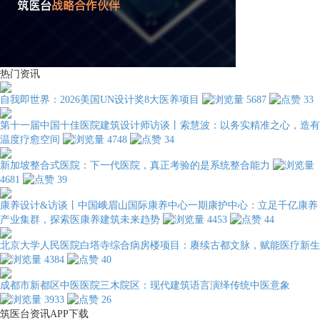
热门资讯
自我即世界：2026美国UN设计奖8大医养项目
5687
33
第十一届中国十佳医院建筑设计师访谈丨索慧波：以务实精准之心，造有
温度疗愈空间
4748
34
新加坡整合式医院：下一代医院，真正考验的是系统整合能力
4681
39
康养设计&访谈丨中国峨眉山国际康养中心一期康护中心：立足千亿康养
产业集群，探索医康养建筑未来趋势
4453
44
北京大学人民医院白塔寺综合病房楼项目：赓续古都文脉，赋能医疗新生
4384
40
成都市新都区中医医院三木院区：现代建筑语言演绎传统中医意象
3933
26
筑医台资讯APP下载