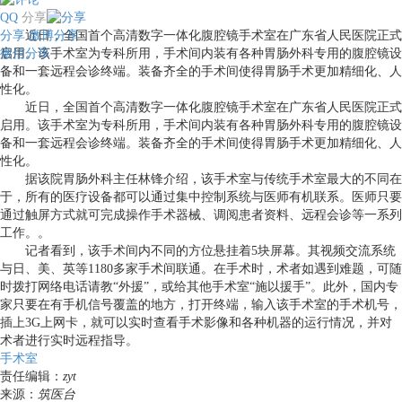
QQ
分享
分享
近日，全国首个高清数字一体化腹腔镜手术室在广东省人民医院正式
微博分享
微信分享
启用。该手术室为专科所用，手术间内装有各种胃肠外科专用的腹腔镜设
备和一套远程会诊终端。装备齐全的手术间使得胃肠手术更加精细化、人
性化。
近日，全国首个高清数字一体化腹腔镜手术室在广东省人民医院正式
启用。该手术室为专科所用，手术间内装有各种胃肠外科专用的腹腔镜设
备和一套远程会诊终端。装备齐全的手术间使得胃肠手术更加精细化、人
性化。
据该院胃肠外科主任林锋介绍，该手术室与传统手术室最大的不同在
于，所有的医疗设备都可以通过集中控制系统与医师有机联系。医师只要
通过触屏方式就可完成操作手术器械、调阅患者资料、远程会诊等一系列
工作。。
记者看到，该手术间内不同的方位悬挂着5块屏幕。其视频交流系统
与日、美、英等1180多家手术间联通。在手术时，术者如遇到难题，可随
时拨打网络电话请教“外援”，或给其他手术室“施以援手”。此外，国内专
家只要在有手机信号覆盖的地方，打开终端，输入该手术室的手术机号，
插上3G上网卡，就可以实时查看手术影像和各种机器的运行情况，并对
术者进行实时远程指导。
手术室
责任编辑：
zyt
来源：
筑医台