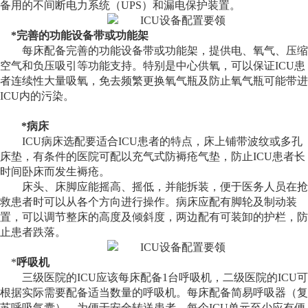
备用的不间断电力系统（
UPS
）和漏电保护装置。
*
完善的功能设备带或功能架
每床配备完善的功能设备带或功能架，提供电、氧气、压缩
空气和负压吸引等功能支持。特别是中心供氧，可以保证
ICU
患
者连续性大量吸氧，免去频繁更换氧气瓶及防止氧气瓶可能带进
ICU
内的污染。
*
病床
ICU
病床选配要适合
ICU
患者的特点，床上铺带波纹或多孔
床垫，有条件的医院可配以充气式防褥疮气垫，防止
ICU
患者长
时间卧床而发生褥疮。
床头、床脚应能摇高、摇低，并能拆装，便于医务人员在抢
救患者时可以从各个方向进行操作。病床应配有脚轮及制动装
置，可以调节整床的高度及倾斜度，两边配有可装卸的护栏，防
止患者跌落。
*
呼吸机
三级医院的
ICU
应该每床配备
1
台呼吸机，二级医院的
ICU
可
根据实际需要配备适当数量的呼吸机。每床配备简易呼吸器（复
苏呼吸气囊）。为便于安全转送患者，每个
ICU
单元至少应有便