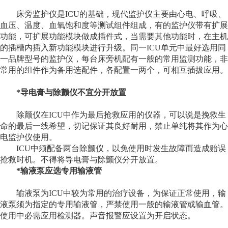
床旁监护仪是
ICU
的基础，现代监护仪主要由心电、呼吸、
血压、温度、血氧饱和度等测试组件组成，有的监护仪带有扩展
功能，可扩展功能模块做成插件式，当需要其他功能时，在主机
的插槽内插入新功能模块进行升级。同一
ICU
单元中最好选用同
一品牌型号的监护仪，每台床旁机配有一般的常用监测功能，非
常用的组件作为备用选配件，各配置一两个，可相互插拔应用。
*
导电膏与除颤仪不宜分开放置
除颤仪在
ICU
中作为最后抢救应用的仪器，可以说是挽救生
命的最后一线希望，切记保证其良好耐用，禁止单纯将其作为心
电监护仪使用。
ICU
中须配备两台除颤仪，以免使用时发生故障而造成贻误
抢救时机。不得将导电膏与除颤仪分开放置。
*
输液泵应选专用输液管
输液泵为
ICU
中较为常用的治疗设备，为保证正常使用，输
液泵须为指定的专用输液管，严禁使用一般的输液管或输血管。
使用中必需应用检测器。声音报警应设置为开启状态。