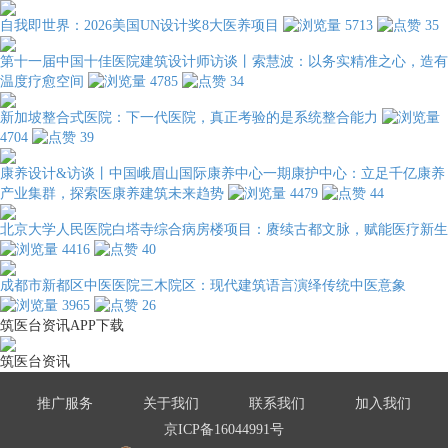
自我即世界：2026美国UN设计奖8大医养项目
5713
35
第十一届中国十佳医院建筑设计师访谈丨索慧波：以务实精准之心，造有
温度疗愈空间
4785
34
新加坡整合式医院：下一代医院，真正考验的是系统整合能力
4704
39
康养设计&访谈丨中国峨眉山国际康养中心一期康护中心：立足千亿康养
产业集群，探索医康养建筑未来趋势
4479
44
北京大学人民医院白塔寺综合病房楼项目：赓续古都文脉，赋能医疗新生
4416
40
成都市新都区中医医院三木院区：现代建筑语言演绎传统中医意象
3965
26
筑医台资讯APP下载
筑医台资讯
推广服务
关于我们
联系我们
加入我们
京ICP备16044991号