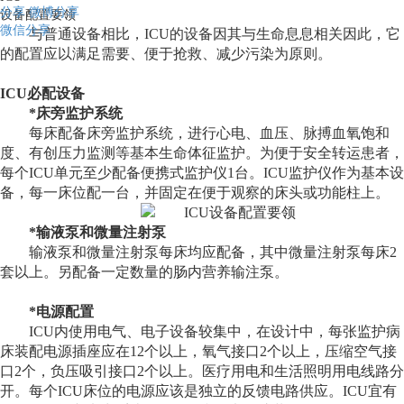
分享
微博分享
设备配置要领
微信分享
与普通设备相比，
ICU
的设备因其与生命息息相关因此，它
的配置应以满足需要、便于抢救、减少污染为原则。
ICU
必配设备
*
床旁监护系统
每床配备床旁监护系统，进行心电、血压、脉搏血氧饱和
度、有创压力监测等基本生命体征监护。为便于安全转运患者，
每个
ICU
单元至少配备便携式监护仪
1
台。
ICU
监护仪作为基本设
备，每一床位配一台，并固定在便于观察的床头或功能柱上。
*
输液泵和微量注射泵
输液泵和微量注射泵每床均应配备，其中微量注射泵每床
2
套以上。另配备一定数量的肠内营养输注泵。
*
电源配置
ICU
内使用电气、电子设备较集中，在设计中，每张监护病
床装配电源插座应在
12
个以上，氧气接口
2
个以上，压缩空气接
口
2
个，负压吸引接口
2
个以上。医疗用电和生活照明用电线路分
开。每个
ICU
床位的电源应该是独立的反馈电路供应。
ICU
宜有