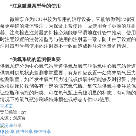
*
注意微量泵型号的使用
微量泵亦为
ICU
中较为常用的治疗设备。它能够做到比输液
泵更精确的液体输注，为保证正常使用，应使用合乎标准的注射
器。注意检查注射器的针栓必须能够平滑地在针管中推动。使用
时注意设置的注射器型号与使用的注射器一致，防止由于设置的
注射器型号与使用的注射器不一致而造成推注液体量的错误。
*
供氧系统的监测很重要
供氧系统分为中心氧气站管道供氧及氧气瓶供氧中心氧气站管道
供氧时供氧状态监测非常重要，有条件应设置一处终末氧气压力
检测装置，如若发生氧气压力过低或供氧中断能够及时报警，并
应根据床位数储备有一定的满充氧气瓶。氧气瓶供氧主要注意保
证空瓶和满瓶的归类。可在氧气瓶上悬挂明显的标志，有可能的
情况下将氧气瓶涂刷成特殊颜色或标志专供
使用。
lCU
手术室
责任编辑：
zyt
来源：
筑医台
分享
QQ分享
微博分享
微信分享