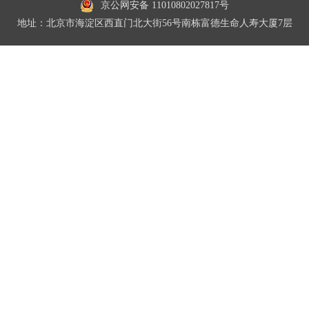
京公网安备 11010802027817号
地址：北京市海淀区西直门北大街56号南栋富德生命人寿大厦7层