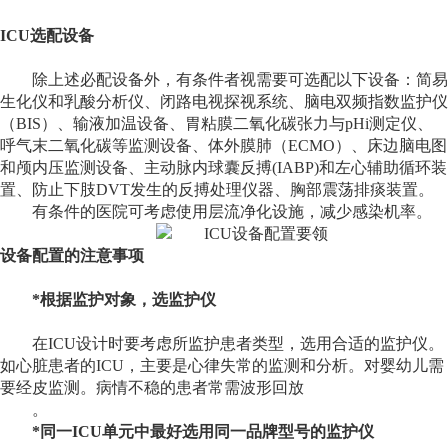
ICU
选配设备
除上述必配设备外，有条件者视需要可选配以下设备：简易
生化仪和乳酸分析仪、闭路电视探视系统、脑电双频指数监护仪
（
BIS
）、输液加温设备、胃粘膜二氧化碳张力与
pHi
测定仪、
呼气末二氧化碳等监测设备、体外膜肺（
ECMO
）、床边脑电图
和颅内压监测设备、主动脉内球囊反搏
(IABP)
和左心辅助循环装
置、防止下肢
DVT
发生的反搏处理仪器、胸部震荡排痰装置。
有条件的医院可考虑使用层流净化设施，减少感染机率。
设备配置的注意事项
*
根据监护对象，选监护仪
在
ICU
设计时要考虑所监护患者类型，选用合适的监护仪。
如心脏患者的
ICU
，主要是心律失常的监测和分析。对婴幼儿需
要经皮监测。病情不稳的患者常需波形回放
。
*
同一
ICU
单元中最好选用同一品牌型号的监护仪