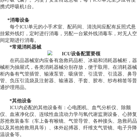
携式呼吸机
1
台。
*
消毒设备
每个
ICU
单元的小手术室、配药间、清洗间应配有反照式悬
挂紫外线灯，定时进行消毒，另配一台紫外线消毒车，对无人空
间定期进行消毒。
*
常规消耗器械
在药品器械室内应备有急救药品柜、冰箱和消耗器械柜，器
械柜为抽屉式，各类消耗器械分别存放，便于取用。在消耗器械
柜内备有气管插管、输液泵管、吸痰管、引流管、引流器、鼻导
管、负压引流袋及注射器、输液器、手套、胶布、纱布棉签等普
通护理用品。
*
其他设备
ICU
内必配的其他设备有：心电图机、血气分析仪、除颤
仪、血液净化仪、连续性血流动力学与氧代谢监测设备、心肺复
苏抢救装备车（车上备有喉镜、气管导管、各种接头、急救药品
以及其他抢救用具等）、体外起搏器、纤维支气管镜、电子升降
温设备等。