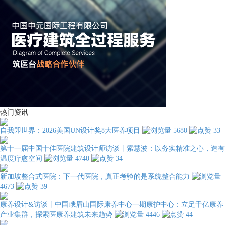
热门资讯
自我即世界：2026美国UN设计奖8大医养项目
5680
33
第十一届中国十佳医院建筑设计师访谈丨索慧波：以务实精准之心，造有
温度疗愈空间
4740
34
新加坡整合式医院：下一代医院，真正考验的是系统整合能力
4673
39
康养设计&访谈丨中国峨眉山国际康养中心一期康护中心：立足千亿康养
产业集群，探索医康养建筑未来趋势
4446
44