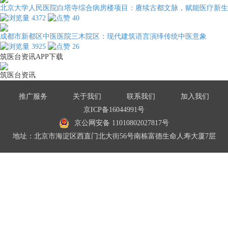
北京大学人民医院白塔寺综合病房楼项目：赓续古都文脉，赋能医疗新生
4372
40
成都市新都区中医医院三木院区：现代建筑语言演绎传统中医意象
3925
26
筑医台资讯APP下载
筑医台资讯
推广服务
关于我们
联系我们
加入我们
京ICP备16044991号
京公网安备 11010802027817号
地址：北京市海淀区西直门北大街56号南栋富德生命人寿大厦7层