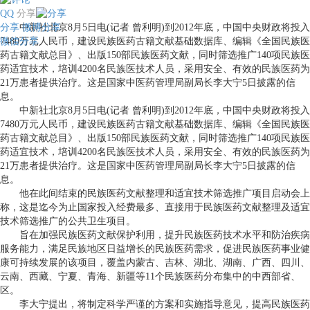
QQ
分享
分享
中新社北京8月5日电(记者 曾利明)到2012年底，中国中央财政将投入
微博分享
微信分享
7480万元人民币，建设民族医药古籍文献基础数据库、编辑《全国民族医
药古籍文献总目》、出版150部民族医药文献，同时筛选推广140项民族医
药适宜技术，培训4200名民族医技术人员，采用安全、有效的民族医药为
21万患者提供治疗。这是国家中医药管理局副局长李大宁5日披露的信
息。
中新社北京8月5日电(记者 曾利明)到2012年底，中国中央财政将投入
7480万元人民币，建设民族医药古籍文献基础数据库、编辑《全国民族医
药古籍文献总目》、出版150部民族医药文献，同时筛选推广140项民族医
药适宜技术，培训4200名民族医技术人员，采用安全、有效的民族医药为
21万患者提供治疗。这是国家中医药管理局副局长李大宁5日披露的信
息。
他在此间结束的民族医药文献整理和适宜技术筛选推广项目启动会上
称，这是迄今为止国家投入经费最多、直接用于民族医药文献整理及适宜
技术筛选推广的公共卫生项目。
旨在加强民族医药文献保护利用，提升民族医药技术水平和防治疾病
服务能力，满足民族地区日益增长的民族医药需求，促进民族医药事业健
康可持续发展的该项目，覆盖内蒙古、吉林、湖北、湖南、广西、四川、
云南、西藏、宁夏、青海、新疆等11个民族医药分布集中的中西部省、
区。
李大宁提出，将制定科学严谨的方案和实施指导意见，提高民族医药