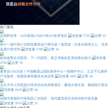
热门资讯
自我即世界：2026美国UN设计奖8大医养项目
5716
35
第十一届中国十佳医院建筑设计师访谈丨索慧波：以务实精准之心，造有
温度疗愈空间
4788
34
新加坡整合式医院：下一代医院，真正考验的是系统整合能力
4706
39
康养设计&访谈丨中国峨眉山国际康养中心一期康护中心：立足千亿康养
产业集群，探索医康养建筑未来趋势
4481
44
北京大学人民医院白塔寺综合病房楼项目：赓续古都文脉，赋能医疗新生
4418
40
成都市新都区中医医院三木院区：现代建筑语言演绎传统中医意象
3970
26