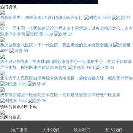
热门资讯
自我即世界：2026美国UN设计奖8大医养项目
5694
33
第十一届中国十佳医院建筑设计师访谈丨索慧波：以务实精准之心，造有
温度疗愈空间
4758
34
新加坡整合式医院：下一代医院，真正考验的是系统整合能力
4689
39
康养设计&访谈丨中国峨眉山国际康养中心一期康护中心：立足千亿康养
产业集群，探索医康养建筑未来趋势
4461
44
北京大学人民医院白塔寺综合病房楼项目：赓续古都文脉，赋能医疗新生
4396
40
成都市新都区中医医院三木院区：现代建筑语言演绎传统中医意象
3944
26
筑医台资讯APP下载
筑医台资讯
推广服务
关于我们
联系我们
加入我们