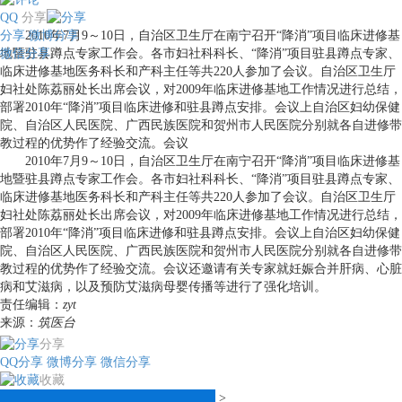
QQ
分享
分享
2010年7月9～10日，自治区卫生厅在南宁召开“降消”项目临床进修基
微博分享
微信分享
地暨驻县蹲点专家工作会。各市妇社科科长、“降消”项目驻县蹲点专家、
临床进修基地医务科长和产科主任等共220人参加了会议。自治区卫生厅
妇社处陈荔丽处长出席会议，对2009年临床进修基地工作情况进行总结，
部署2010年“降消”项目临床进修和驻县蹲点安排。会议上自治区妇幼保健
院、自治区人民医院、广西民族医院和贺州市人民医院分别就各自进修带
教过程的优势作了经验交流。会议
2010年7月9～10日，自治区卫生厅在南宁召开“降消”项目临床进修基
地暨驻县蹲点专家工作会。各市妇社科科长、“降消”项目驻县蹲点专家、
临床进修基地医务科长和产科主任等共220人参加了会议。自治区卫生厅
妇社处陈荔丽处长出席会议，对2009年临床进修基地工作情况进行总结，
部署2010年“降消”项目临床进修和驻县蹲点安排。会议上自治区妇幼保健
院、自治区人民医院、广西民族医院和贺州市人民医院分别就各自进修带
教过程的优势作了经验交流。会议还邀请有关专家就妊娠合并肝病、心脏
病和艾滋病，以及预防艾滋病母婴传播等进行了强化培训。
责任编辑：
zyt
来源：
筑医台
分享
QQ分享
微博分享
微信分享
收藏
>