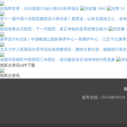
自我即世界：2026美国UN设计奖8大医养项目
5663
33
第十一届中国十佳医院建筑设计师访谈丨索慧波：以务实精准之心，造有
新加坡整合式医院：下一代医院，真正考验的是系统整合能力
康养设计&访谈丨中国峨眉山国际康养中心一期康护中心：立足千亿康养
北京大学人民医院白塔寺综合病房楼项目：赓续古都文脉，赋能医疗新生
成都市新都区中医医院三木院区：现代建筑语言演绎传统中医意象
筑医台资讯APP下载
筑医台资讯
服务热线：010-88018118