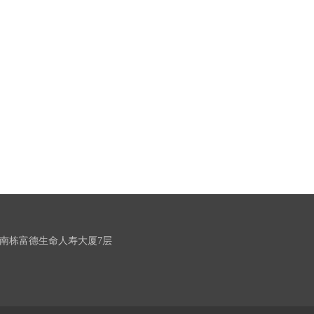
南栋富德生命人寿大厦7层