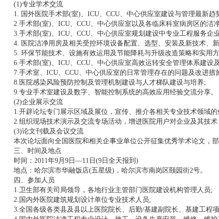
(1)专业学术交流
1. 国外医院手术部(室)、ICU、CCU、中心供应室建设与管理最新
2.手术部(室)、ICU、CCU、中心供应室以及各临床科室病房区的
3.手术部(室)、ICU、CCU、中心供应室规划建设中专业工程服务
4. 医院洁净用房及相关受控环境设备配置、选型、安装及新技术、新
5. 环保节能技术、设施有效运用及节能降耗与升级改造策略和实用方
6.手术部(室)、ICU、CCU、中心供应室高效运转安全管理体系建设
7.手术室、ICU、CCU、中心供应室的日常管理存在的问题及改进措施
8.医院感染风险预防控制及管理机制建设与人才梯队建设与培养;
9.专业手术室建设及数字、智能控制系统的高效应用经验交流分享。
(2)企业展示交流
1.开辟论坛专门展示区域及展位，宣传、推介各相关专业技术领域的
2.组织现场技术演示及交流专场活动，增进医院用户对企业及其技术
(3)论文刊载及会议交流
本次论坛面向全国医院和相关企事业单位公开征集优秀学术论文，部分
三、时间及地点
时间：2011年9月9日—11日(9日全天报到)
地点：哈尔滨市华融饭店(五星级)，哈尔滨市南岗区颐园街2号。
四、参加人员
1.卫生部有关司局领导，各地行业主管部门医院建设机构管理人员;
2.国内外医院建筑规划设计单位专业技术人员;
3.全国各级各类县及县以上医院院长、后勤/基建副院长、基建工程项目