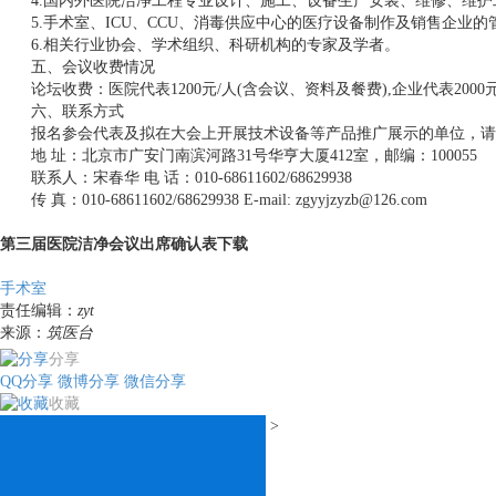
4.国内外医院洁净工程专业设计、施工、设备生产安装、维修、维护
5.手术室、ICU、CCU、消毒供应中心的医疗设备制作及销售企业的
6.相关行业协会、学术组织、科研机构的专家及学者。
五、会议收费情况
论坛收费：医院代表1200元/人(含会议、资料及餐费),企业代表2000
六、联系方式
报名参会代表及拟在大会上开展技术设备等产品推广展示的单位，请与
地 址：北京市广安门南滨河路31号华亨大厦412室，邮编：100055
联系人：宋春华 电 话：010-68611602/68629938
传 真：010-68611602/68629938 E-mail: zgyyjzyzb@126.com
第三届医院洁净会议出席确认表下载
手术室
责任编辑：
zyt
来源：
筑医台
分享
QQ分享
微博分享
微信分享
收藏
>