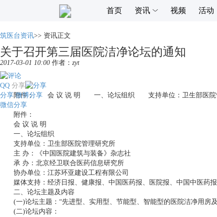
首页
资讯
视频
活动
筑医台资讯
>>
资讯正文
关于召开第三届医院洁净论坛的通知
2017-03-01 10:00
作者：
zyt
QQ
分享
分享
附件： 会 议 说 明 一、论坛组织 支持单位：卫生部医院
微博分享
微信分享
附件：
会 议 说 明
一、论坛组织
支持单位：卫生部医院管理研究所
主 办：《中国医院建筑与装备》杂志社
承 办：北京经卫联合医药信息研究所
协办单位：江苏环亚建设工程有限公司
媒体支持：经济日报、健康报、中国医药报、医院报、中国中医药报、
二、论坛主题及内容
(一)论坛主题：“先进型、实用型、节能型、智能型的医院洁净用房及
(二)论坛内容：