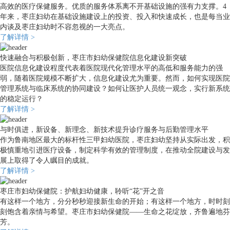
高效的医疗保健服务。优质的服务体系离不开基础设施的强有力支撑。4
年来，枣庄妇幼在基础设施建设上的投资、投入和快速成长，也是每当业
内谈及枣庄妇幼时不容忽视的一大亮点。
了解详情 >
快速融合与积极创新，枣庄市妇幼保健院信息化建设新突破
医院信息化建设程度代表着医院现代化管理水平的高低和服务能力的强
弱，随着医院规模不断扩大，信息化建设尤为重要。然而，如何实现医院
管理系统与临床系统的协同建设？如何让医护人员统一观念，实行新系统
的稳定运行？
了解详情 >
与时俱进，新设备、新理念、新技术提升诊疗服务与后勤管理水平
作为鲁南地区最大的标杆性三甲妇幼医院，枣庄妇幼坚持从实际出发，积
极慎重地引进医疗设备，制定科学有效的管理制度，在推动全院建设与发
展上取得了令人瞩目的成就。
了解详情 >
枣庄市妇幼保健院：护航妇幼健康，聆听“花”开之音
有这样一个地方，分分秒秒迎接新生命的开始；有这样一个地方，时时刻
刻饱含着亲情与希望。枣庄市妇幼保健院——生命之花绽放，齐鲁遍地芬
芳。