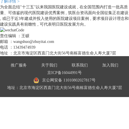
了解详情 >
为全面总结"十三五"以来我国医院建设成就 , 在全国范围内打造一批高质
量、可借鉴的现代医院建设优秀案例 , 筑医台资讯面向全国征集正在建设
, 或已于近3年建成并投入使用的医院建设项目案例 , 要求项目设计理念和
建设实践具有前瞻性 , 可代表明日医院发展方向。
责任编辑 ：
王硕
邮箱 ：
wangshuo@zhuyitai.com
电话 ：
13439474939
地址 ：
北京市海淀区西直门北大街56号南栋富德生命人寿大厦7层
推广服务
关于我们
联系我们
加入我们
京ICP备16044991号
京公网安备 11010802027817号
地址：北京市海淀区西直门北大街56号南栋富德生命人寿大厦7层