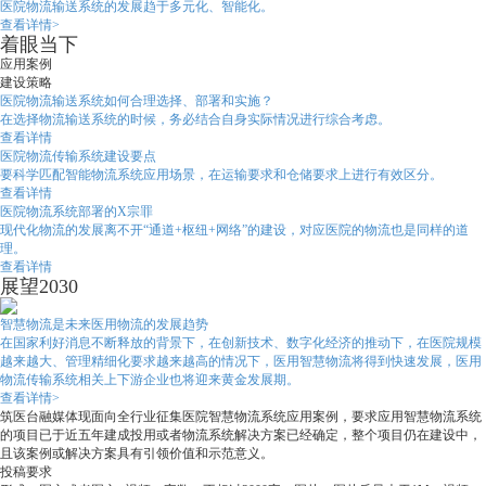
医院物流输送系统的发展趋于多元化、智能化。
查看详情>
着眼当下
应用案例
建设策略
医院物流输送系统如何合理选择、部署和实施？
在选择物流输送系统的时候，务必结合自身实际情况进行综合考虑。
查看详情
医院物流传输系统建设要点
要科学匹配智能物流系统应用场景，在运输要求和仓储要求上进行有效区分。
查看详情
医院物流系统部署的X宗罪
现代化物流的发展离不开“通道+枢纽+网络”的建设，对应医院的物流也是同样的道
理。
查看详情
展望2030
智慧物流是未来医用物流的发展趋势
在国家利好消息不断释放的背景下，在创新技术、数字化经济的推动下，在医院规模
越来越大、管理精细化要求越来越高的情况下，医用智慧物流将得到快速发展，医用
物流传输系统相关上下游企业也将迎来黄金发展期。
查看详情>
筑医台融媒体现面向全行业征集医院智慧物流系统应用案例，要求应用智慧物流系统
的项目已于近五年建成投用或者物流系统解决方案已经确定，整个项目仍在建设中，
且该案例或解决方案具有引领价值和示范意义。
投稿要求