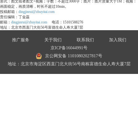
形式：图文或者图文+视频；字数：不超过3000字；图片：图片质量大于1M；视频：
画面稳定，画质清晰，时长不超过10min。
投稿邮箱：
dingjinrui@zhuyitai.com
责任编辑：丁金蕊
邮箱：
dingjinrui@zhuyitai.com
电话：15101588276
地址：北京市西直门大街56号富德生命人寿大厦7层
推广服务
关于我们
联系我们
加入我们
京ICP备16044991号
京公网安备 11010802027817号
地址：北京市海淀区西直门北大街56号南栋富德生命人寿大厦7层