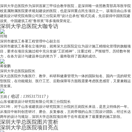
深圳大学总医院作为深圳首家三甲综合教学医院，是深圳唯一依照教育部高等医学院
校直属附属医院要求规划建设的医院，也是深圳重点民生项目之一。该项目由山东省
建筑设计研究院有限公司第三分院采用“设计总承包”模式完成，先后获得中国医院建
设奖、中国建筑工程“鲁班奖”等多项殊荣肯定。
深圳大学总医院大咖专访
符翔
深圳市建筑工务署工程管理中心副主任
深圳市建筑工务署在立项伊始，就将深大总医院定位为设计施工精细化管理的旗舰项
目，要求在项目实施过程中充分发扬“工匠精神”，注重过程，严抠细节。历经数年努
力，在各方设计与建设单位的努力下，最终取得了圆满的成功。
蒋俊鹏
深圳大学总医院副院长
深大总医院作为集医疗、教学、科研和健康管理为一体的国际知名、国内一流的研究
型医院，在功能规划、医疗工艺、后勤保障等方面既需要考虑医患感官，又要兼顾运
营发展。
( 电话：13953173117 )
王岗
山东省建筑设计研究院有限公司第三分院院长
2013年，对于山东省建筑设计研究院第三分院的王岗院长来说，是意义特殊的一年。
从项目中标到创意研讨、磨合、反复修改，王岗带领的山东三院设计团队，经过长达
两年的设计与规划，深圳大学总医院项目终于在年底迎来了最重要的施工阶段。
深圳大学总医院图片赏析
深圳大学总医院项目亮点