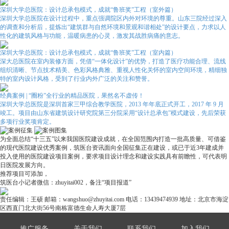
深圳大学总医院：设计总承包模式，成就“鲁班奖”工程（室外篇）
深圳大学总医院在设计过程中，重点强调院区内外对环境的尊重。山东三院经过深入
的调查和分析后，提炼出“建筑群与自然环境和景观和谐相处”的设计要点，力求以人
性化的建筑风格与功能，温暖病患的心灵，激发其战胜病痛的意志。
深圳大学总医院：设计总承包模式，成就“鲁班奖”工程（室内篇）
深大总医院在室内装修方面，凭借“一体化设计”的优势，打造了医疗功能合理、流线
组织清晰、节点技术精美、色彩风格典雅、重视人性化关怀的室内空间环境，精细独
特的室内设计风格，受到了行业内外广泛的关注和赞誉。
经典案例 | “圈粉”全行业的精品医院，果然名不虚传！
深圳大学总医院是深圳首家三甲综合教学医院，2013 年年底正式开工，2017 年 9 月
竣工。项目由山东省建筑设计研究院第三分院采用“设计总承包”模式建设，先后荣获
多项行业奖项肯定。
为全面总结“十三五”以来我国医院建设成就，在全国范围内打造一批高质量、可借鉴
的现代医院建设优秀案例，筑医台资讯面向全国征集正在建设，或已于近3年建成并
投入使用的医院建设项目案例，要求项目设计理念和建设实践具有前瞻性，可代表明
日医院发展方向。
推荐项目可添加，
筑医台小记者微信：zhuyitai002，备注“项目报道”
责任编辑：王硕
邮箱：wangshuo@zhuyitai.com
电话：13439474939
地址：北京市海淀
区西直门北大街56号南栋富德生命人寿大厦7层
推广服务
关于我们
联系我们
加入我们