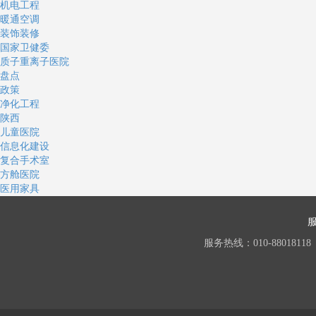
机电工程
暖通空调
装饰装修
国家卫健委
质子重离子医院
盘点
政策
净化工程
陕西
儿童医院
信息化建设
复合手术室
方舱医院
医用家具
服务热线：010-88018118