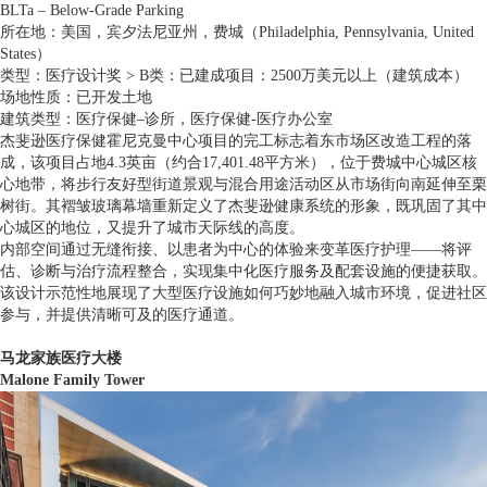
BLTa – Below-Grade Parking
所在地：美国，宾夕法尼亚州，费城（Philadelphia, Pennsylvania, United
States）
类型：医疗设计奖 > B类：已建成项目：2500万美元以上（建筑成本）
场地性质：已开发土地
建筑类型：医疗保健–诊所，医疗保健-医疗办公室
杰斐逊医疗保健霍尼克曼中心项目的完工标志着东市场区改造工程的落
成，该项目占地4.3英亩（约合17,401.48平方米），位于费城中心城区核
心地带，将步行友好型街道景观与混合用途活动区从市场街向南延伸至栗
树街。其褶皱玻璃幕墙重新定义了杰斐逊健康系统的形象，既巩固了其中
心城区的地位，又提升了城市天际线的高度。
内部空间通过无缝衔接、以患者为中心的体验来变革医疗护理——将评
估、诊断与治疗流程整合，实现集中化医疗服务及配套设施的便捷获取。
该设计示范性地展现了大型医疗设施如何巧妙地融入城市环境，促进社区
参与，并提供清晰可及的医疗通道。
马龙家族医疗大楼
Malone Family Tower