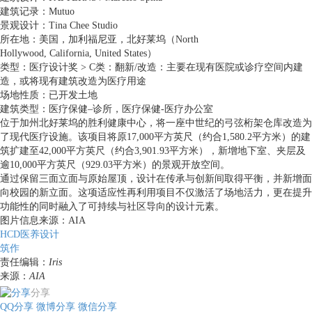
建筑记录：Mutuo
景观设计：Tina Chee Studio
所在地：美国，加利福尼亚，北好莱坞（North
Hollywood, California, United States）
类型：医疗设计奖 > C类：翻新/改造：主要在现有医院或诊疗空间内建
造，或将现有建筑改造为医疗用途
场地性质：已开发土地
建筑类型：医疗保健–诊所，医疗保健-医疗办公室
位于加州北好莱坞的胜利健康中心，将一座中世纪的弓弦桁架仓库改造为
了现代医疗设施。该项目将原17,000平方英尺（约合1,580.2平方米）的建
筑扩建至42,000平方英尺（约合3,901.93平方米），新增地下室、夹层及
逾10,000平方英尺（929.03平方米）的景观开放空间。
通过保留三面立面与原始屋顶，设计在传承与创新间取得平衡，并新增面
向校园的新立面。这项适应性再利用项目不仅激活了场地活力，更在提升
功能性的同时融入了可持续与社区导向的设计元素。
图片信息来源：AIA
HCD医养设计
筑作
责任编辑：
Iris
来源：
AIA
分享
QQ分享
微博分享
微信分享