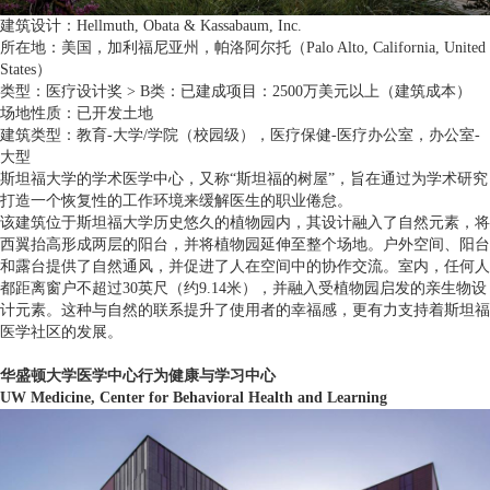
建筑设计：Hellmuth, Obata & Kassabaum, Inc.
所在地：美国，加利福尼亚州，帕洛阿尔托（Palo Alto, California, United
States）
类型：医疗设计奖 > B类：已建成项目：2500万美元以上（建筑成本）
场地性质：已开发土地
建筑类型：教育-大学/学院（校园级），医疗保健-医疗办公室，办公室-
大型
斯坦福大学的学术医学中心，又称“斯坦福的树屋”，旨在通过为学术研究
打造一个恢复性的工作环境来缓解医生的职业倦怠。
该建筑位于斯坦福大学历史悠久的植物园内，其设计融入了自然元素，将
西翼抬高形成两层的阳台，并将植物园延伸至整个场地。户外空间、阳台
和露台提供了自然通风，并促进了人在空间中的协作交流。室内，任何人
都距离窗户不超过30英尺（约9.14米），并融入受植物园启发的亲生物设
计元素。这种与自然的联系提升了使用者的幸福感，更有力支持着斯坦福
医学社区的发展。
华盛顿大学医学中心行为健康与学习中心
UW Medicine, Center for Behavioral Health and Learning