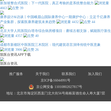
新加坡整合式医院：下一代医院，真正考验的是系统整合能力
4663
39
康养设计&访谈丨中国峨眉山国际康养中心一期康护中心：立足千亿康养
产业集群，探索医康养建筑未来趋势
4432
44
北京大学人民医院白塔寺综合病房楼项目：赓续古都文脉，赋能医疗新生
4357
40
成都市新都区中医医院三木院区：现代建筑语言演绎传统中医意象
3906
26
筑医台资讯APP下载
筑医台资讯
推广服务
关于我们
联系我们
加入我们
京ICP备16044991号
京公网安备 11010802027817号
地址：北京市海淀区西直门北大街56号南栋富德生命人寿大厦7层