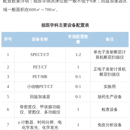
配置数量浮动；核医学病房床位数一般不低于8床；回旋加速器区
域一般面积在600㎡～700㎡。
核医学科主要设备配置表
常规配置数
序号
设备名称
备注
量
单光子发射断层计
1
SPECT/CT
1-2
算机断层扫描仪
2
PET/CT
1
正电子发射计算机
断层扫描仪
3
PET/MR
0-1
4
小动物PET/CT
0-1
实验用
5
回旋加速器
0-1
放药生产设备
骨密度仪、甲状腺功能
6
1
检查设备
仪、肾图仪、多功能仪
γ-计数器、时间分辨、电
7
1
免疫分析设备
化学发光、化学发光