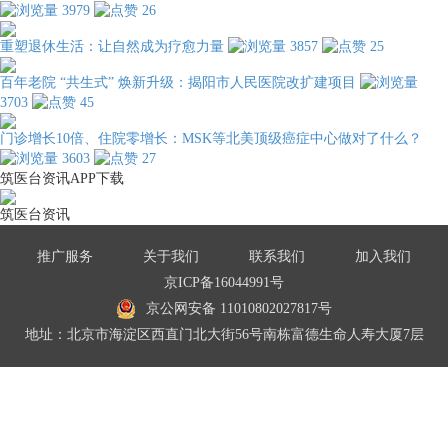
3979
26
重塑退休生活：让自然成为疗愈力量
3857
25
百年老院 “共生式” 焕新升级：揭阳市人民医院改扩建项目
3703
45
门诊增长10倍、住院零增长：MSK等北美顶级癌症中心做对了什么？
3603
27
筑医台资讯APP下载
筑医台资讯
推广服务
关于我们
联系我们
加入我们
京ICP备16044991号
京公网安备 11010802027817号
地址：北京市海淀区西直门北大街56号南栋富德生命人寿大厦7层