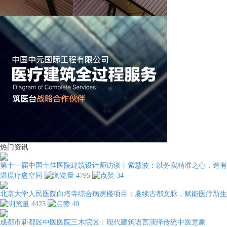
热门资讯
第十一届中国十佳医院建筑设计师访谈丨索慧波：以务实精准之心，造有
温度疗愈空间
4795
34
北京大学人民医院白塔寺综合病房楼项目：赓续古都文脉，赋能医疗新生
4423
40
成都市新都区中医医院三木院区：现代建筑语言演绎传统中医意象