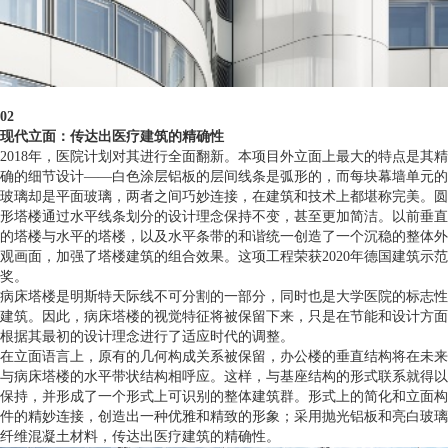
02
现代立面：传达出医疗建筑的精确性
2018年，医院计划对其进行全面翻新。本项目外立面上最大的特点是其精
确的细节设计——白色涂层铝板的层间线条是弧形的，而每块幕墙单元的
玻璃却是平面玻璃，两者之间巧妙连接，在建筑和技术上都堪称完美。圆
形塔楼通过水平线条划分的设计理念保持不变，甚至更加简洁。以前垂直
的塔楼与水平的塔楼，以及水平条带的和谐统一创造了一个沉稳的整体外
观画面，加强了塔楼建筑的组合效果。这项工程荣获2020年德国建筑示范
奖。
病床塔楼是明斯特天际线不可分割的一部分，同时也是大学医院的标志性
建筑。因此，病床塔楼的视觉特征将被保留下来，只是在节能和设计方面
根据其最初的设计理念进行了适应时代的调整。
在立面语言上，原有的几何构成关系被保留，办公楼的垂直结构将在未来
与病床塔楼的水平带状结构相呼应。这样，与基座结构的形式联系就得以
保持，并形成了一个形式上可识别的整体建筑群。形式上的简化和立面构
件的精妙连接，创造出一种优雅和精致的形象；采用抛光铝板和亮白玻璃
纤维混凝土材料，传达出医疗建筑的精确性。