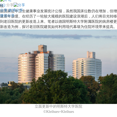
QQ
分享
​根
分享
微博分享
据国家近年卫生健康事业发展统计公报，虽然我国床位数仍在增加，但增
微信分享
速逐年放缓。在经历了一轮较大规模的医院建设浪潮后，人们将目光转移
到老旧医院的更新改造上来。笔者以德国明斯特大学附属医院的病房楼更
新改造为例，探讨老旧医院建筑如何利用现代幕墙为住院环境带来提高。
立面更新中的明斯特大学医院
©Kleihues+Kleihues