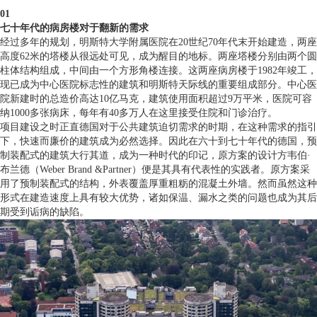
01
七十年代的病房楼对于翻新的需求
经过多年的规划，明斯特大学附属医院在20世纪70年代末开始建造，两座
高度62米的塔楼从很远处可见，成为醒目的地标。两座塔楼分别由两个圆
柱体结构组成，中间由一个方形角楼连接。这两座病房楼于1982年竣工，
现已成为中心医院标志性的建筑和明斯特天际线的重要组成部分。中心医
院新建时的总造价高达10亿马克，建筑使用面积超过9万平米，医院可容
纳1000多张病床，每年有40多万人在这里接受住院和门诊治疗。
项目建设之时正直德国对于公共建筑迫切需求的时期，在这种需求的指引
下，快速而廉价的建筑成为必然选择。因此在六十到七十年代的德国，预
制装配式的建筑大行其道，成为一种时代的印记，原方案的设计方韦伯·
布兰德（Weber Brand &Partner）便是其具有代表性的实践者。原方案采
用了预制装配式的结构，外表覆盖厚重粗粝的混凝土外墙。然而虽然这种
形式在建造速度上具有较大优势，诸如保温、漏水之类的问题也成为其后
期受到诟病的缺陷。