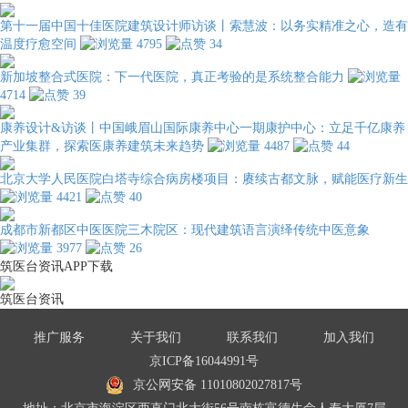
第十一届中国十佳医院建筑设计师访谈丨索慧波：以务实精准之心，造有
温度疗愈空间
4795
34
新加坡整合式医院：下一代医院，真正考验的是系统整合能力
4714
39
康养设计&访谈丨中国峨眉山国际康养中心一期康护中心：立足千亿康养
产业集群，探索医康养建筑未来趋势
4487
44
北京大学人民医院白塔寺综合病房楼项目：赓续古都文脉，赋能医疗新生
4421
40
成都市新都区中医医院三木院区：现代建筑语言演绎传统中医意象
3977
26
筑医台资讯APP下载
筑医台资讯
推广服务
关于我们
联系我们
加入我们
京ICP备16044991号
京公网安备 11010802027817号