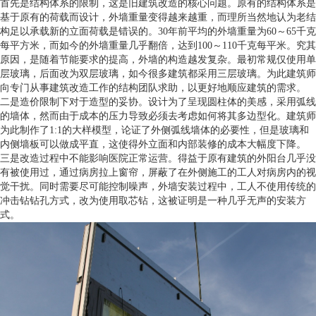
首先是结构体系的限制，这是旧建筑改造的核心问题。原有的结构体系是
基于原有的荷载而设计，外墙重量变得越来越重，而理所当然地认为老结
构足以承载新的立面荷载是错误的。30年前平均的外墙重量为60～65千克
每平方米，而如今的外墙重量几乎翻倍，达到100～110千克每平米。究其
原因，是随着节能要求的提高，外墙的构造越发复杂。最初常规仅使用单
层玻璃，后面改为双层玻璃，如今很多建筑都采用三层玻璃。为此建筑师
向专门从事建筑改造工作的结构团队求助，以更好地顺应建筑的需求。
二是造价限制下对于造型的妥协。设计为了呈现圆柱体的美感，采用弧线
的墙体，然而由于成本的压力导致必须去考虑如何将其多边型化。建筑师
为此制作了1:1的大样模型，论证了外侧弧线墙体的必要性，但是玻璃和
内侧墙板可以做成平直，这使得外立面和内部装修的成本大幅度下降。
三是改造过程中不能影响医院正常运营。得益于原有建筑的外阳台几乎没
有被使用过，通过病房拉上窗帘，屏蔽了在外侧施工的工人对病房内的视
觉干扰。同时需要尽可能控制噪声，外墙安装过程中，工人不使用传统的
冲击钻钻孔方式，改为使用取芯钻，这被证明是一种几乎无声的安装方
式。