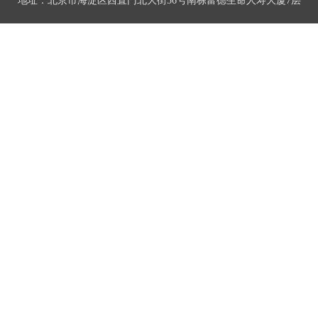
地址：北京市海淀区西直门北大街56号南栋富德生命人寿大厦7层