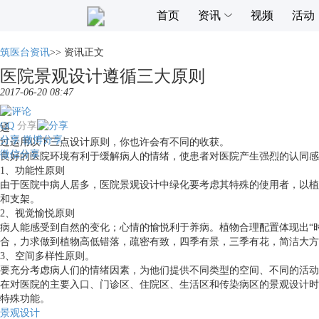
首页
资讯
视频
活动
筑医台资讯
>>
资讯正文
医院景观设计遵循三大原则
2017-06-20 08:47
QQ
分享
通
分享
微博分享
过运用以下三点设计原则，你也许会有不同的收获。
微信分享
良好的医院环境有利于缓解病人的情绪，使患者对医院产生强烈的认同感
1、功能性原则
由于医院中病人居多，医院景观设计中绿化要考虑其特殊的使用者，以植
和支架。
2、视觉愉悦原则
病人能感受到自然的变化；心情的愉悦利于养病。植物合理配置体现出“
合，力求做到植物高低错落，疏密有致，四季有景，三季有花，简洁大方
3、空间多样性原则。
要充分考虑病人们的情绪因素，为他们提供不同类型的空间、不同的活动
在对医院的主要入口、门诊区、住院区、生活区和传染病区的景观设计时
特殊功能。
景观设计