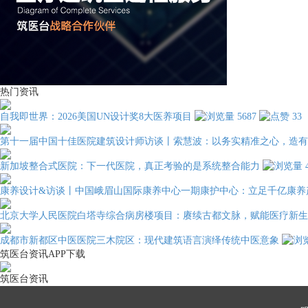
热门资讯
自我即世界：2026美国UN设计奖8大医养项目
5687
33
第十一届中国十佳医院建筑设计师访谈丨索慧波：以务实精准之心，造有
新加坡整合式医院：下一代医院，真正考验的是系统整合能力
康养设计&访谈丨中国峨眉山国际康养中心一期康护中心：立足千亿康养
北京大学人民医院白塔寺综合病房楼项目：赓续古都文脉，赋能医疗新生
成都市新都区中医医院三木院区：现代建筑语言演绎传统中医意象
筑医台资讯APP下载
筑医台资讯