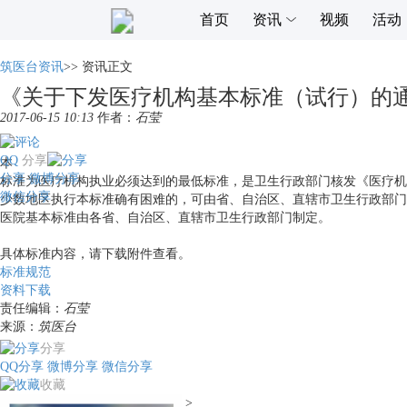
首页
资讯
视频
活动
筑医台资讯
>>
资讯正文
《关于下发医疗机构基本标准（试行）的
2017-06-15 10:13
作者：
石莹
QQ
分享
本
分享
微博分享
标准为医疗机构执业必须达到的最低标准，是卫生行政部门核发《医疗机
微信分享
少数地区执行本标准确有困难的，可由省、自治区、直辖市卫生行政部门
医院基本标准由各省、自治区、直辖市卫生行政部门制定。
具体标准内容，请下载附件查看。
标准规范
资料下载
责任编辑：
石莹
来源：
筑医台
分享
QQ分享
微博分享
微信分享
收藏
>