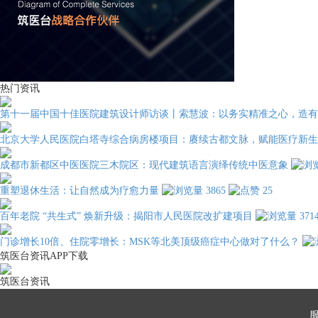
热门资讯
第十一届中国十佳医院建筑设计师访谈丨索慧波：以务实精准之心，造有
北京大学人民医院白塔寺综合病房楼项目：赓续古都文脉，赋能医疗新生
成都市新都区中医医院三木院区：现代建筑语言演绎传统中医意象
重塑退休生活：让自然成为疗愈力量
3865
25
百年老院 “共生式” 焕新升级：揭阳市人民医院改扩建项目
371
门诊增长10倍、住院零增长：MSK等北美顶级癌症中心做对了什么？
筑医台资讯APP下载
筑医台资讯