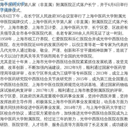
分享
微博分享
海中医药大学第八家（非直属）附属医院正式落户长宁，并于6月6日举行
微信分享
了揭牌仪式。
6月6日下午，在长宁区人民政府305会议室举行了上海中医药大学附属光
华医院揭牌仪式，上海中医药大学第八家（非直属）附属医院正式落户长
宁。上海市教委、上海市卫计委、上海中医药大学、长宁区委、区政府有
关领导及全市各中医医院代表、名老专家200余人共同见证了这一时刻。
1958年，上海市税工疗养院、仁爱医院和乐仁医院合并成光华中西医结合
医院。在光华医院近60年的发展历程中，以倪立青等老一辈专家为代表的
几代光华人通过勤奋、敬业、严谨、创新和不甘平庸精神鼓舞下，造就了
今天以治疗类风关等关节病而闻名于全国的光华医院。
尤其是近十年来，上海市光华中西医结合医院紧紧抓住发展机遇，攻坚克
难、改革创新，不断加强内涵建设。2012年9月，顺利通过国家中医药管
理局等级评审，在长宁区率先成为三级甲等专科医院；2013年，成立上海
市中医药研究院中西医结合关节炎研究所；2015年，成为第三批全国重点
中西医结合医院、上海市中医住院医师规范化培训基地、通过国家药物临
床试验机构复评审；2017年1月，顺利通过上海市教委附属医院的评审。
长宁区委、区政府历来高度重视中医药事业发展，坚持中西医并重，坚持
发挥政府主导作用，积极落实上海市中医药事业发展规划，动员各方面力
量共同扶持和促进中医药事业发展。2014年7月，与上海中医药大学签订
区校合作协议，通过双方紧密合作，加快推进光华中西医结合医院成为上
海中医药大学附属医院。经过近三年的努力，光华中西医结合医院在医教
研防、医院管理、人才培养、服务品质等方面取得了长足发展，成功建设