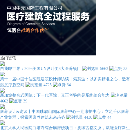
热门资讯
自我即世界：2026美国UN设计奖8大医养项目
5663
33
第十一届中国十佳医院建筑设计师访谈丨索慧波：以务实精准之心，造有
温度疗愈空间
4725
34
新加坡整合式医院：下一代医院，真正考验的是系统整合能力
4662
39
康养设计&访谈丨中国峨眉山国际康养中心一期康护中心：立足千亿康养
产业集群，探索医康养建筑未来趋势
4430
44
北京大学人民医院白塔寺综合病房楼项目：赓续古都文脉，赋能医疗新生