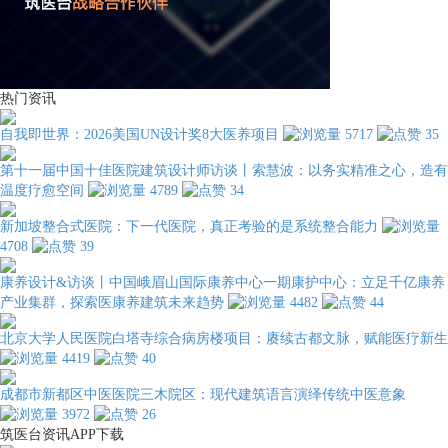
热门资讯
自我即世界：2026美国UN设计奖8大医养项目
5717
35
第十一届中国十佳医院建筑设计师访谈丨索慧波：以务实精准之心，造有
温度疗愈空间
4789
34
新加坡整合式医院：下一代医院，真正考验的是系统整合能力
4708
39
康养设计&访谈丨中国峨眉山国际康养中心一期康护中心：立足千亿康养
产业集群，探索医康养建筑未来趋势
4482
44
北京大学人民医院白塔寺综合病房楼项目：赓续古都文脉，赋能医疗新生
4419
40
成都市新都区中医医院三木院区：现代建筑语言演绎传统中医意象
3972
26
筑医台资讯APP下载