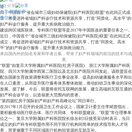
QQ
分享
近
分享
微博分享
日，中国首个“省会城市三级妇幼保健院(妇产科医院)联盟”在此间正式成
微信分享
立，将促进跨省域妇产科诊疗技术和资源共享，打造“同质化、高水平”的
妇产科诊疗服务，提升重大疾病救治能力。
建设跨区域医联体、专科医疗联盟等是2017年中国医改的重要任务之一。
近日，中国首个“省会城市三级妇幼保健院(妇产科医院)联盟”在此间正式
成立，将促进跨省域妇产科诊疗技术和资源共享，打造“同质化、高水
平”的妇产科诊疗服务，提升重大疾病救治能力。
来自国内外的知名专家和学者云集，带来了妇产科领域内前沿的技术与成
果。
“联盟”由复旦大学附属妇产科医院(红房子医院)、浙江大学附属妇产科医
院、四川大学附属华西第二医院以及北京妇产医院共同发起。该联盟旨在
配合国家生育政策调整和医疗卫生事业改革、提高妇幼健康服务水平和出
生人口素质，从而提升医疗服务体系整体效能，推动妇幼卫生事业的深化
发展。据了解，今后，联盟将依托互联网的发展，建立高端的互联互通的
妇产科会诊平台，以造福更大范围内的患者。
“第四届红房子国际妇产科妇产科高峰论坛”同日举行。
在2017年1月召开的全国卫生工作会议上，国家卫计委主任李斌曾指出，
要积极推动医疗联合体、医疗共同体、专科联盟建设。“联盟”常任理事单
位之一、复旦大学附属妇产科医院院长徐丛剑3日接受采访时表示，当日
成立的妇产科专科联盟作用不同于医疗机构间简单的技术指导和人才培
养，而更侧重于不同区域医疗机构间资源的互助互补。