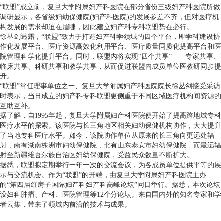
“联盟”成立前，复旦大学附属妇产科医院在部分省份三级妇产科医院所做
调研显示，各省级妇幼保健院(妇产科医院)的发展参差不齐，但对医疗机
构发展的需求却迫在眉睫，因此建立妇产科专科联盟势在必行。
徐丛剑透露，“联盟”致力于打造妇产科学领域的四个平台，即学科建设协
作化发展平台、医疗资源高效化利用平台、医疗质量同质化提高平台和医
院管理科学化提升平台。同时，联盟内将实现“四个共享”——专家共享、
临床共享、科研共享和教学共享，从而促进联盟内成员单位医教研同步提
升。
“联盟”常任理事单位之一、复旦大学附属妇产科医院院长徐丛剑接受采访
时表示，当日成立的妇产科专科联盟更侧重于不同区域医疗机构间资源的
互助互补。
据了解，自1995年起，复旦大学附属妇产科医院便开始了提高跨地域专科
医疗水平的探索。该医院与长三角地区相关妇幼保健机构协作，大大提升
了当地专科医疗水平。如今，该院协作单位从原来的长三角向更远处辐
射，南有湖南株洲市妇幼保健院，北有山东泰安市妇幼保健院，而最远辐
射至新疆维吾尔族自治区妇幼保健院，受益民众数量不断扩大。
据悉，联盟拟定期举行一年一次的交流会议，为各成员单位提供平等的展
示与交流机会。作为“联盟”的开端，由复旦大学附属妇产科医院主办
的“第四届红房子国际妇产科妇产科高峰论坛”同日举行。据悉，本次论坛
设妇科肿瘤、产科、医院管理等12个分论坛。来自国内外的知名专家和学
者云集，带来了领域内前沿的技术与成果。