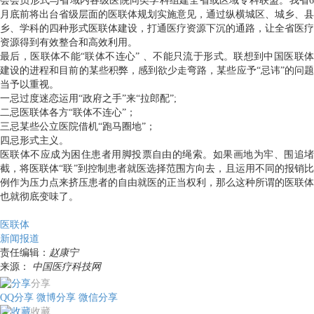
会会员形式与省域内各级医院同类学科组建全省或区域专科联盟。我省6
月底前将出台省级层面的医联体规划实施意见，通过纵横城区、城乡、县
乡、学科的四种形式医联体建设，打通医疗资源下沉的通路，让全省医疗
资源得到有效整合和高效利用。
最后，医联体不能“联体不连心” 、不能只流于形式。联想到中国医联体
建设的进程和目前的某些积弊，感到欲少走弯路，某些应予“忌讳”的问题
当予以重视。
一忌过度迷恋运用“政府之手”来“拉郎配”;
二忌医联体各方“联体不连心”；
三忌某些公立医院借机“跑马圈地”；
四忌形式主义。
医联体不应成为困住患者用脚投票自由的绳索。如果画地为牢、围追堵
截，将医联体“联”到控制患者就医选择范围方向去，且运用不同的报销比
例作为压力点来挤压患者的自由就医的正当权利，那么这种所谓的医联体
也就彻底变味了。
医联体
新闻报道
责任编辑：
赵康宁
来源：
中国医疗科技网
分享
QQ分享
微博分享
微信分享
收藏