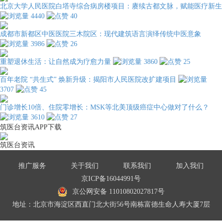
北京大学人民医院白塔寺综合病房楼项目：赓续古都文脉，赋能医疗新生
4440
40
成都市新都区中医医院三木院区：现代建筑语言演绎传统中医意象
3986
26
重塑退休生活：让自然成为疗愈力量
3860
25
百年老院 “共生式” 焕新升级：揭阳市人民医院改扩建项目
3707
45
门诊增长10倍、住院零增长：MSK等北美顶级癌症中心做对了什么？
3610
27
筑医台资讯APP下载
筑医台资讯
推广服务
关于我们
联系我们
加入我们
京ICP备16044991号
京公网安备 11010802027817号
地址：北京市海淀区西直门北大街56号南栋富德生命人寿大厦7层