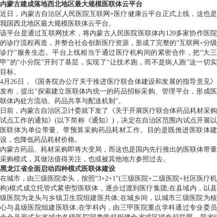
内蒙古建成落地西北地区最大规模医联体云平台
近日，内蒙古自治区人民医院互联网+医疗健康云平台正式上线，这也是
我国西北地区最大规模医联体云平台。
该平台是通过互联网技术，将内蒙古人民医院医联体内120多家协作医院
的诊疗流程再造，并整合社会创新医疗资源，形成了完整的“互联网+分级
诊疗”服务生态。平台上线相当于通过医疗机构间的紧密合作，把“大三
甲”的“小分院”开到了基层，实现了“让技术跑，而不是病人跑”这一切实
目标。
4月26日，《国务院办公厅关于推进医疗联合体建设和发展的指导意见》
发布，提出“探索建立医联体内统一的药品招标采购、管理平台，形成医
联体内处方流动、药品共享与配送机制”。
日前，内蒙古自治区卫计委就下发了《关于开展医疗联合体药品耗材采购
试点工作的通知》(以下简称《通知》)，决定在自治区范围内试点开展以
医联体为单位带量、带预算采购药品耗材工作。目的是既推进医联体建
设，也降低药品耗材价格。
内蒙古药品、耗材采购即将大变局，而这也是国内先行推出的医联体带量
采购模式，其做法值得关注，也或被其他地方参照过去。
黑龙江省全面启动四种模式医联体建设
在城市，由三级医院牵头，按照“3+2+1”(三级医院+二级医院+社区医疗机
构)模式成立托管式紧密型医联体，逐步过渡到医疗集团;在县域内，以县
级医院为龙头与乡镇卫生院组建医共体;在城乡间，以城市三级医院为核
心与县级医院组建医联体;在学科内，由三甲医院重点学科通过专业委员