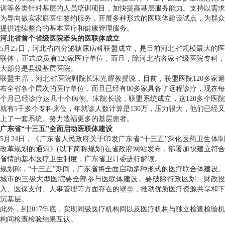
训等各类针对基层的人员培训项目，加快提高基层服务能力。支持以需求
为导向做实家庭医生签约服务，开展多种形式的医联体建设试点，为群众
提供连续整合的基本医疗和健康管理服务。
河北省首个省级医院牵头的医联体成立
5月25日，河北省内分泌糖尿病科联盟成立，是目前河北省规模最大的医
联体，正式成员有120家医疗单位，而且，除河北省各家省级医院专科，
大部分是县级基层医院。
联盟主席，河北省医院副院长宋光耀教授说，目前，联盟医院120多家遍
布全省各个层次的医疗单位，而且已经有80多家具备了远程诊疗，现在每
个月已经诊疗达几十个病例。宋院长说，联盟系统成立，这120多个医院
就有5千多个专科床位，年就诊人数计算是130万，压力很大，他们已经又
上了一套系统。努力造福更多的基层患者。
广东省“十三五”全面启动医联体建设
5月24日，《广东省人民政府关于印发广东省“十三五”深化医药卫生体制
改革规划的通知》(以下简称规划)在省政府网站发布，部署加快建立符合
省情的基本医疗卫生制度，广东省卫计委进行解读。
规划称，“十三五”期间，广东省将全面启动多种形式的医疗联合体建设。
城市的三级大型医院要全部参与医联体建设。要破除行政区划、财政投
入、医保支付、人事管理等方面存在的壁垒，推动优质医疗资源共享和下
沉基层。
此外，到2017年底，实现同级医疗机构间以及医疗机构与独立检查检验机
构间检查检验结果互认。