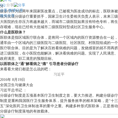
QQ
分享
分
分享
微博分享
级诊疗作为近两年来国家医改重点，已被视为医改成功的标志，医联体被
微信分享
视为实现分级诊疗重要抓手，国家卫生计生委相关负责人表示，未来三级
大医院的生存压力将越来越大，而城市二级医院如果没有特色专科，将生
存艰难，现在已经有大批城市二级医院转型成社区卫生服务中心。
什么是医联体？
医联体是指区域医疗联合体，是将同一个区域内的医疗资源整合在一起，
通常由一个区域内的三级医院与二级医院、社区医院、村医院组成的一个
医疗联合体。目的是为了解决百姓看病难的问题，发烧感冒的就不用再挤
进三级医院，在小医院也能解决，解决看病难的问题。实现了人民满意、
政府满意、职工满意的预期目标。
以医联体之“通”解看病之“痛” 引导患者分级诊疗
来看看大佬们都是怎么说的吧：
习近平
2016年 8月19日
全国卫生与健康大会
习近平总书记 ：
分级诊疗制度是五项基本医疗卫生制度之首，要大力推进。构建分级诊疗
制度是重构我国医疗卫生服务体系，提升服务效率的根本策略，是“十三
五”深化医药卫生体制改革的重中之重。构建多种形式医联体，正是推动
分级诊疗制度落地的有效载体。