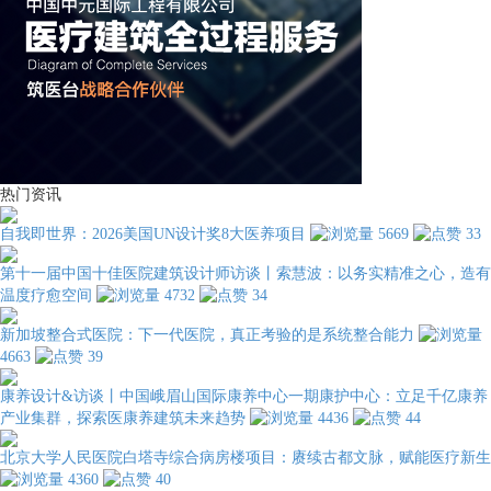
热门资讯
自我即世界：2026美国UN设计奖8大医养项目
5669
33
第十一届中国十佳医院建筑设计师访谈丨索慧波：以务实精准之心，造有
温度疗愈空间
4732
34
新加坡整合式医院：下一代医院，真正考验的是系统整合能力
4663
39
康养设计&访谈丨中国峨眉山国际康养中心一期康护中心：立足千亿康养
产业集群，探索医康养建筑未来趋势
4436
44
北京大学人民医院白塔寺综合病房楼项目：赓续古都文脉，赋能医疗新生
4360
40