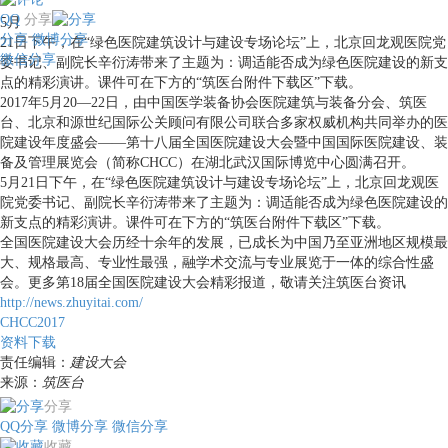
QQ
分享
5月
分享
微博分享
21日下午，在“绿色医院建筑设计与建设专场论坛”上，北京回龙观医院党
微信分享
委书记、副院长辛衍涛带来了主题为：调适能否成为绿色医院建设的新支
点的精彩演讲。课件可在下方的“筑医台附件下载区”下载。
2017年5月20—22日，由中国医学装备协会医院建筑与装备分会、筑医
台、北京和源世纪国际公关顾问有限公司联合多家权威机构共同举办的医
院建设年度盛会——第十八届全国医院建设大会暨中国国际医院建设、装
备及管理展览会（简称CHCC）在湖北武汉国际博览中心圆满召开。
5月21日下午，在“绿色医院建筑设计与建设专场论坛”上，北京回龙观医
院党委书记、副院长辛衍涛带来了主题为：调适能否成为绿色医院建设的
新支点的精彩演讲。课件可在下方的“筑医台附件下载区”下载。
全国医院建设大会历经十余年的发展，已成长为中国乃至亚洲地区规模最
大、规格最高、专业性最强，融学术交流与专业展览于一体的综合性盛
会。更多第18届全国医院建设大会精彩报道，敬请关注筑医台资讯
http://news.zhuyitai.com/
CHCC2017
资料下载
责任编辑：
建设大会
来源：
筑医台
分享
QQ分享
微博分享
微信分享
收藏